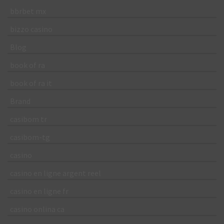
bbrbet mx
bizzo casino
Blog
book of ra
book of ra it
Brand
casibom tr
casibom-tg
casino
casino en ligne argent reel
casino en ligne fr
casino onlina ca