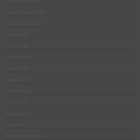
aviator brazil
aviator casino DE
aviator casino fr
aviator IN
aviator ke
aviator mz
aviator ng
b1bet BR
b1bet brazil
Bankobet
Basaribet
bassbet
bbrbet colombia