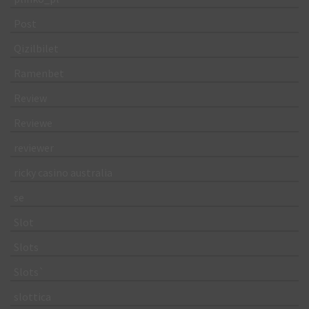
Post
Qizilbilet
Ramenbet
Review
Reviewe
reviewer
ricky casino australia
se
Slot
Slots
Slots`
slottica