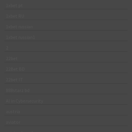
1xbet pt
1xbet RU
1xbet russian
1xbet russian1
2
22bet
22Bet BD
22bet IT
888starz bd
AI in Cybersecurity
austria
aviator