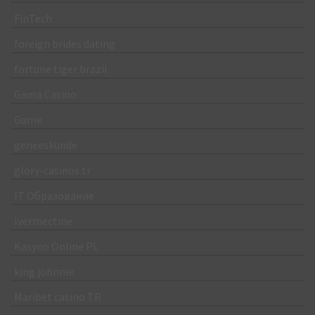
FinTech
foreign brides dating
fortune tiger brazil
Gama Casino
Game
geneeskunde
glory-casinos tr
IT Образование
Ivermectine
Kasyno Online PL
king johnnie
Maribet casino TR