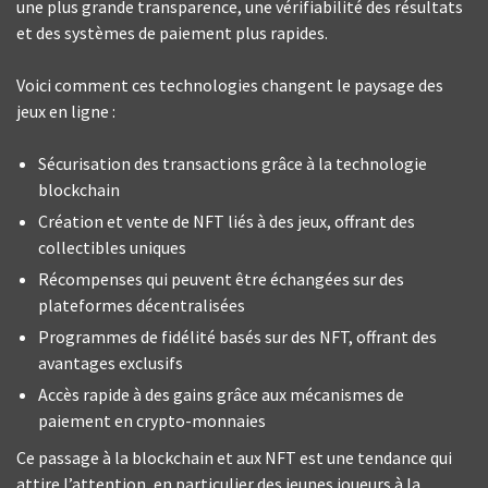
une plus grande transparence, une vérifiabilité des résultats
et des systèmes de paiement plus rapides.
Voici comment ces technologies changent le paysage des
jeux en ligne :
Sécurisation des transactions grâce à la technologie
blockchain
Création et vente de NFT liés à des jeux, offrant des
collectibles uniques
Récompenses qui peuvent être échangées sur des
plateformes décentralisées
Programmes de fidélité basés sur des NFT, offrant des
avantages exclusifs
Accès rapide à des gains grâce aux mécanismes de
paiement en crypto-monnaies
Ce passage à la blockchain et aux NFT est une tendance qui
attire l’attention, en particulier des jeunes joueurs à la