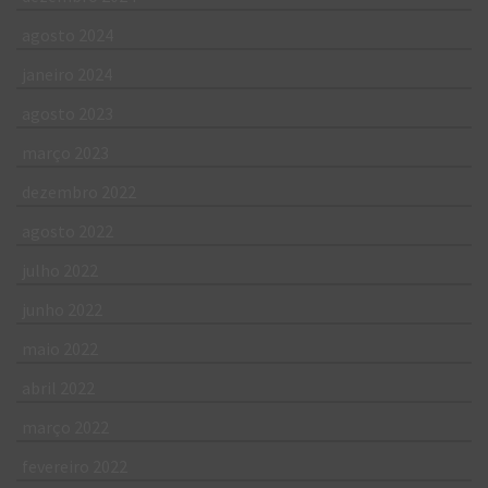
agosto 2024
janeiro 2024
agosto 2023
março 2023
dezembro 2022
agosto 2022
julho 2022
junho 2022
maio 2022
abril 2022
março 2022
fevereiro 2022