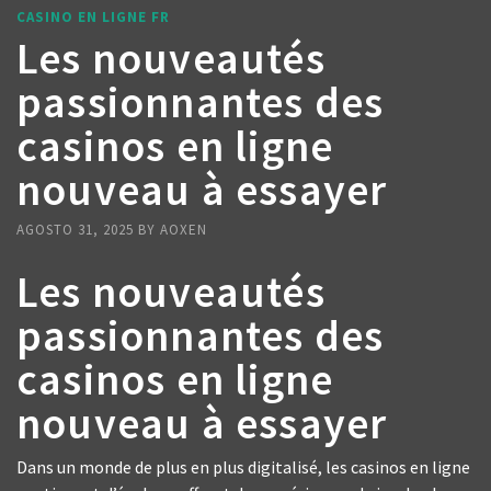
CASINO EN LIGNE FR
Les nouveautés
passionnantes des
casinos en ligne
nouveau à essayer
AGOSTO 31, 2025
BY
AOXEN
Les nouveautés
passionnantes des
casinos en ligne
nouveau à essayer
Dans un monde de plus en plus digitalisé, les casinos en ligne