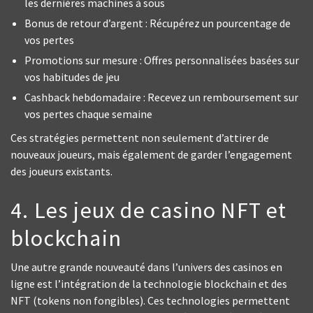
les dernières machines à sous
Bonus de retour d’argent : Récupérez un pourcentage de
vos pertes
Promotions sur mesure : Offres personnalisées basées sur
vos habitudes de jeu
Cashback hebdomadaire : Recevez un remboursement sur
vos pertes chaque semaine
Ces stratégies permettent non seulement d’attirer de
nouveaux joueurs, mais également de garder l’engagement
des joueurs existants.
4. Les jeux de casino NFT et
blockchain
Une autre grande nouveauté dans l’univers des casinos en
ligne est l’intégration de la technologie blockchain et des
NFT (tokens non fongibles). Ces technologies permettent