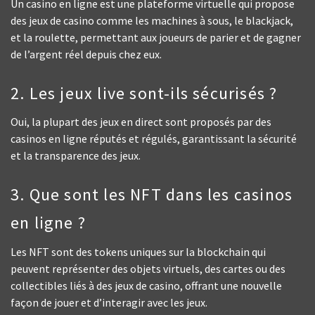
Un casino en ligne est une plateforme virtuelle qui propose
des jeux de casino comme les machines à sous, le blackjack,
et la roulette, permettant aux joueurs de parier et de gagner
de l’argent réel depuis chez eux.
2. Les jeux live sont-ils sécurisés ?
Oui, la plupart des jeux en direct sont proposés par des
casinos en ligne réputés et régulés, garantissant la sécurité
et la transparence des jeux.
3. Que sont les NFT dans les casinos
en ligne ?
Les NFT sont des tokens uniques sur la blockchain qui
peuvent représenter des objets virtuels, des cartes ou des
collectibles liés à des jeux de casino, offrant une nouvelle
façon de jouer et d’interagir avec les jeux.