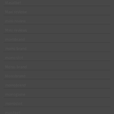
Masalbet
Maxi reviewe
mini-review
Mini-reviews
mombrand
mono brand
mono slot
Mono-brand
Monobrand
monobrend
monogame
monoslot
mostbet