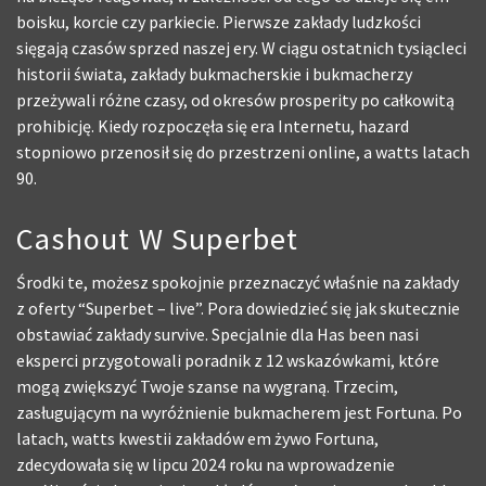
boisku, korcie czy parkiecie. Pierwsze zakłady ludzkości
sięgają czasów sprzed naszej ery. W ciągu ostatnich tysiącleci
historii świata, zakłady bukmacherskie i bukmacherzy
przeżywali różne czasy, od okresów prosperity po całkowitą
prohibicję. Kiedy rozpoczęła się era Internetu, hazard
stopniowo przenosił się do przestrzeni online, a watts latach
90.
Cashout W Superbet
Środki te, możesz spokojnie przeznaczyć właśnie na zakłady
z oferty “Superbet – live”. Pora dowiedzieć się jak skutecznie
obstawiać zakłady survive. Specjalnie dla Has been nasi
eksperci przygotowali poradnik z 12 wskazówkami, które
mogą zwiększyć Twoje szanse na wygraną. Trzecim,
zasługującym na wyróżnienie bukmacherem jest Fortuna. Po
latach, watts kwestii zakładów em żywo Fortuna,
zdecydowała się w lipcu 2024 roku na wprowadzenie