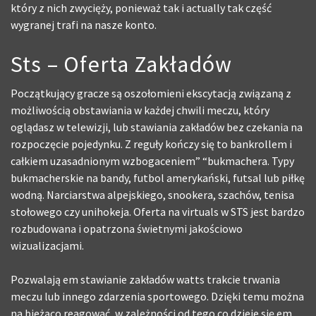
który z nich zwycięży, ponieważ tak i actually tak część
wygranej trafi na nasze konto.
Sts – Oferta Zakładów
Początkujący gracze są oszołomieni ekscytacją związaną z
możliwością obstawiania w każdej chwili meczu, który
oglądasz w telewizji, lub stawiania zakładów bez czekania na
rozpoczęcie pojedynku. Z reguły kończy się to bankrollem i
całkiem uzasadnionym wzbogaceniem” “bukmachera. Typy
bukmacherskie na bandy, futbol amerykański, futsal lub piłkę
wodną. Narciarstwa alpejskiego, snookera, szachów, tenisa
stołowego czy unihokeja. Oferta na virtuals w STS jest bardzo
rozbudowana i opatrzona świetnymi jakościowo
wizualizacjami.
Pozwalają em stawianie zakładów watts trakcie trwania
meczu lub innego zdarzenia sportowego. Dzięki temu można
na bieżąco reagować, w zależności od tego co dzieje się em