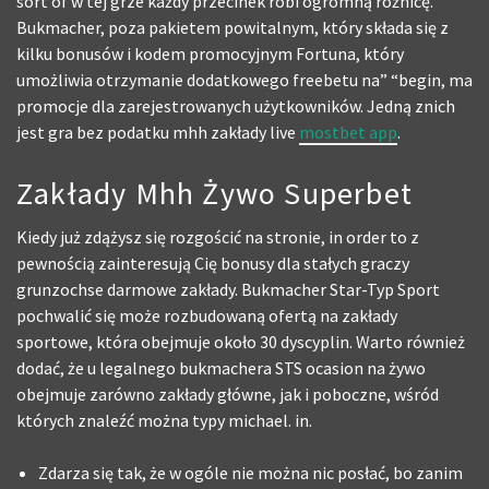
sort of w tej grze każdy przecinek robi ogromną różnicę.
Bukmacher, poza pakietem powitalnym, który składa się z
kilku bonusów i kodem promocyjnym Fortuna, który
umożliwia otrzymanie dodatkowego freebetu na” “begin, ma
promocje dla zarejestrowanych użytkowników. Jedną znich
jest gra bez podatku mhh zakłady live
mostbet app
.
Zakłady Mhh Żywo Superbet
Kiedy już zdążysz się rozgościć na stronie, in order to z
pewnością zainteresują Cię bonusy dla stałych graczy
grunzochse darmowe zakłady. Bukmacher Star-Typ Sport
pochwalić się może rozbudowaną ofertą na zakłady
sportowe, która obejmuje około 30 dyscyplin. Warto również
dodać, że u legalnego bukmachera STS ocasion na żywo
obejmuje zarówno zakłady główne, jak i poboczne, wśród
których znaleźć można typy michael. in.
Zdarza się tak, że w ogóle nie można nic posłać, bo zanim