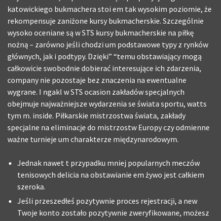
katowickiego bukmachera stoi em tak wysokim poziomie, że
rekompensuje zaniżone kursy bukmacherskie. Szczególnie
wysoko oceniane są w STS kursy bukmacherskie na piłkę
nożną – zarówno jeśli chodzi um podstawowe typy z rynków
głównych, jak i podtypy. Dzięki” “temu obstawiający mogą
całkowicie swobodnie dobierać interesujące ich zdarzenia,
company nie pozostaje bez znaczenia na ewentualne
wygrane. I ngakl w STS ocasion zakładów specjalnych
obejmuje najważniejsze wydarzenia se świata sportu, watts
tym m. inside. Piłkarskie mistrzostwa świata, zakłady
specjalne na eliminacje do mistrzostw Europy czy odmienne
ważne turnieje um charakterze międzynarodowym.
Jednak nawet t przypadku mniej popularnych meczów
tenisowych delicia na obstawianie em żywo jest całkiem
szeroka.
Jeśli przeszedłeś pozytywnie proces rejestracji, a new
Twoje konto zostało pozytywnie zweryfikowane, możesz