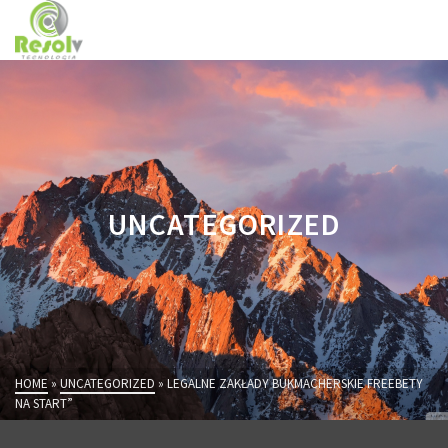
UNCATEGORIZED
HOME
»
UNCATEGORIZED
»
LEGALNE ZAKŁADY BUKMACHERSKIE FREEBETY
NA START”