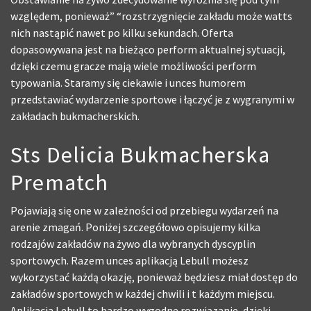
względem, ponieważ” “rozstrzygnięcie zakładu może watts
nich nastąpić nawet po kilku sekundach. Oferta
dopasowywana jest na bieżąco perform aktualnej sytuacji,
dzięki czemu gracze mają wiele możliwości perform
typowania. Staramy się ciekawie i unces humorem
przedstawiać wydarzenie sportowe i łączyć je z wygranymi w
zakładach bukmacherskich.
Sts Delicia Bukmacherska
Prematch
Pojawiają się one w zależności od przebiegu wydarzeń na
arenie zmagań. Poniżej szczegółowo opisujemy kilka
rodzajów zakładów na żywo dla wybranych dyscyplin
sportowych. Razem unces aplikacją Lebull możesz
wykorzystać każdą okazję, ponieważ będziesz miał dostęp do
zakładów sportowych w każdej chwili i t każdym miejscu.
Aplikacja Lebull to bardzo wygodne rozwiązanie, dzięki