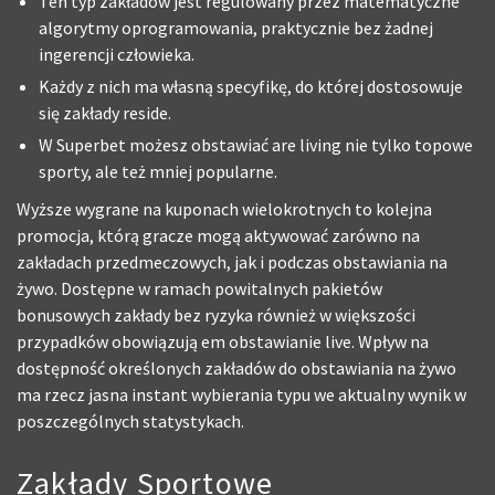
Ten typ zakładów jest regulowany przez matematyczne
algorytmy oprogramowania, praktycznie bez żadnej
ingerencji człowieka.
Każdy z nich ma własną specyfikę, do której dostosowuje
się zakłady reside.
W Superbet możesz obstawiać are living nie tylko topowe
sporty, ale też mniej popularne.
Wyższe wygrane na kuponach wielokrotnych to kolejna
promocja, którą gracze mogą aktywować zarówno na
zakładach przedmeczowych, jak i podczas obstawiania na
żywo. Dostępne w ramach powitalnych pakietów
bonusowych zakłady bez ryzyka również w większości
przypadków obowiązują em obstawianie live. Wpływ na
dostępność określonych zakładów do obstawiania na żywo
ma rzecz jasna instant wybierania typu we aktualny wynik w
poszczególnych statystykach.
Zakłady Sportowe