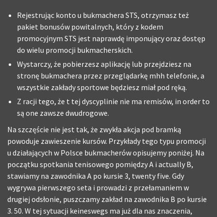
Rejestrując konto u bukmachera STS, otrzymasz też
pakiet bonusów powitalnych, który z kodem
promocyjnym STS jest naprawdę imponujący oraz dostęp
do wielu promocji bukmacherskich.
Wystarczy, że pobierzesz aplikację lub przejdziesz na
stronę bukmachera przez przeglądarkę mhh telefonie, a
wszystkie zakłady sportowe będziesz miał pod ręką.
Z racji tego, że t tej dyscyplinie nie ma remisów, in order to
są one zawsze dwudrogowe.
Na szczęście nie jest tak, że zwykła akcja pod bramką
powoduje zawieszenie kursów. Przykłady tego typu promocji
u działających w Polsce bukmacherów opisujemy poniżej. Na
początku spotkania tenisowego pomiędzy A i actually B,
stawiamy na zawodnika A po kursie 3, twenty five. Gdy
wygrywa pierwszego seta i prowadzi z przełamaniem w
drugiej odsłonie, puszczamy zakład na zawodnika B po kursie
3. 50. W tej sytuacji keineswegs ma już dla nas znaczenia,