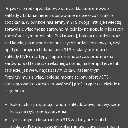
Pojawił się rodzaj zakładów zwany zakładami em żywo –
zakłady z bukmacherem obstawiane na bieżąco t trakcie
spotkania. W punkcie naziemnym STS swoją intuicje i wiedzę
sprawdzić więc mogą zarówno miłośnicy najpopularniejszych
sportów, t tym m. within. Piłki nożnej, hokeja na lodzie oraz
siatkówki, jak my partner and i tych bardziej niszowych, czyli
np. Tym samym u bukmachera STS zakłady pre-match,
zakłady LIVE oraz typy długoterminowe zawierać można
zarówno watts zaciszu własnego domu, na komputerze lub
tablecie, jak we w najbliższym lokalu naziemnym.
Przyjrzyjmy się więc, jakie są mocne strony oferty STS i
dlaczego warto zarejestrować swój profil typerski właśnie u
tego buka.
Bukmacher proponuje fanom zakładów live, podwyższone
kursy na wybrane wydarzenia.
Tym samym u bukmachera STS zakłady pre-match,
zakłady LIVE oraz typy długoterminowe zawierać można