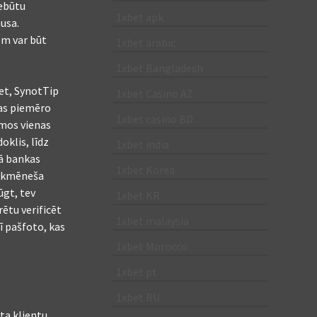
nebūtu
1xbet apk
usa.
em var būt
1xbet arabic
1xbet Bangladesh
bet, SynotTip
1xbet Casino AZ
kas piemēro
1xbet casino BD
umos vienas
oklis, līdz
1xbet india
vā bankas
1xbet Korea
 ikmēneša
ūgt, tev
1xbet KR
rētu verificēt
1xbet malaysia
ī pašfoto, kas
1xbet Morocco
1xbet pt
1xbet RU
ta klientu