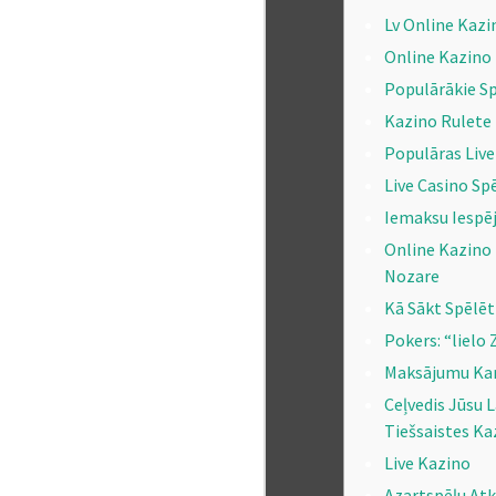
Lv Online Kazi
Online Kazino
Populārākie Sp
Kazino Rulete
Populāras Live
Live Casino Spē
Iemaksu Iespē
Online Kazino 
Nozare
Kā Sākt Spēlēt
Pokers: “lielo
Maksājumu Ka
Ceļvedis Jūsu 
Tiešsaistes Ka
Live Kazino
Azartspēļu Atk