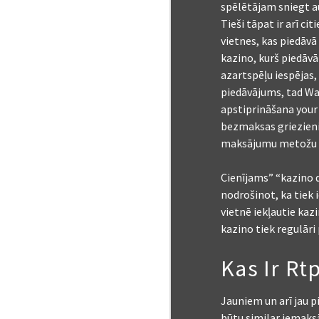
spēlētājam sniegt a
Tieši tāpat ir arī c
vietnes, kas piedāvā 
kazino, kurš piedāvā
azartspēļu iespējas,
piedāvājums, tad Wa
apstiprināšana your f
bezmaksas griezieni.
maksājumu metožu k
Cienījams” “kazino 
nodrošinot, ka tiek 
vietnē iekļautie kaz
kazino tiek regulār
Kas Ir Rt
Jauniem un arī jau p
būtu similar iemak