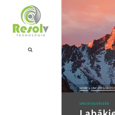
HOME
»
UNCATEGORIZE
UNCATEGORIZED
Labākie