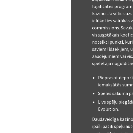
lojalitātes program
kazino. Ja vēlies uz
ielūkoties vairākās v
commissions. Savukār
visaugstākais koefici
noteikti punkti, kur
saviem līdzekļiem, 
zaudējumiem vai vis
spēlētāja noguldītā
Pieprasot depozī
iemaksātās summ
Spēles sākumā pa
Live spēļu piegād
Evolution.
Daudzveidīga kazino 
īpaši patīk spēļu au