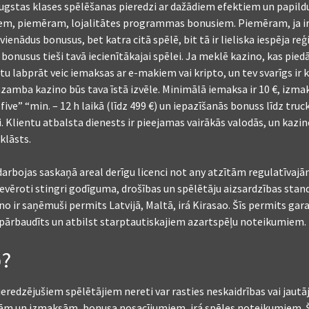
ugstas klases spēlēšanas pieredzi ar dažādiem efektiem un papild
itiem, piemēram, lojalitātes programmas bonusiem. Piemēram, ja ir
vienādus bonusus, bet katra citā spēlē, bit tā ir lieliska iespēja reģ
 bonusus tieši tavā iecienītākajai spēlei. Ja meklē kazino, kas pied
 tu labprāt veic iemaksas ar e-makiem vai kripto, un tev svarīgs ir
zamba kazino būs tava īstā izvēle. Minimālā iemaksa ir 10 €, izma
ive” “min. – 12 h laikā (līdz 499 €) un iepazīšanās bonuss līdz truc
 Klientu atbalsta dienests ir pieejamas vairākās valodās, un kazino
lāsts.
darbojas saskaņā areal derīgu licenci not any atzītām regulatīvaj
ievēroti stingri godīguma, drošības un spēlētāju aizsardzības stan
ino ir saņēmuši permits Latvijā, Maltā, irá Kirasao. Šīs permits gar
i pārbaudīts un atbilst starptautiskajiem azartspēļu noteikumiem.
p?
ieredzējušiem spēlētājiem nereti var rasties neskaidrības vai jaut
sām un izmaksām, bonusa nosacījumiem, irá spēles noteikumiem. 