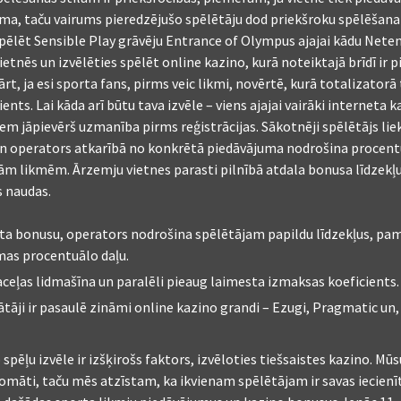
ma, taču vairums pieredzējušo spēlētāju dod priekšroku spēlēšana
spēlēt Sensible Play grāvēju Entrance of Olympus ajajai kādu Netent
ietnēs un izvēlēties spēlēt online kazino, kurā noteiktajā brīdī ir 
t, ja esi sporta fans, pirms veic likmi, novērtē, kurā totalizatorā
ents. Lai kāda arī būtu tava izvēle – viens ajajai vairāki interneta ka
iem jāpievērš uzmanība pirms reģistrācijas. Sākotnēji spēlētājs lie
un operators atkarībā no konkrētā piedāvājuma nodrošina procent
ām likmēm. Ārzemju vietnes parasti pilnībā atdala bonusa līdzekļ
s naudas.
ta bonusu, operators nodrošina spēlētājam papildu līdzekļus, pa
as procentuālo daļu.
ceļas lidmašīna un paralēli pieaug laimesta izmaksas koeficients.
ātāji ir pasaulē zināmi online kazino grandi – Ezugi, Pragmatic un
spēļu izvēle ir izšķirošs faktors, izvēloties tiešsaistes kazino. M
tomāti, taču mēs atzīstam, ka ikvienam spēlētājam ir savas iecien