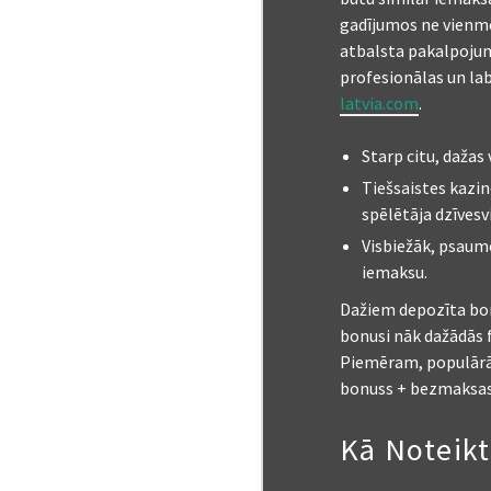
gadījumos ne vienmēr
atbalsta pakalpojum
profesionālas un la
latvia.com
.
Starp citu, dažas
Tiešsaistes kazi
spēlētāja dzīvesv
Visbiežāk, psaum
iemaksu.
Dažiem depozīta bon
bonusi nāk dažādās f
Piemēram, populārāk
bonuss + bezmaksas/
Kā Noteikt