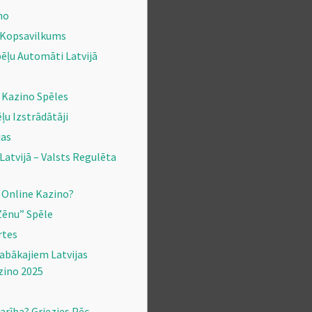
no
 Kopsavilkums
ēļu Automāti Latvijā
 Kazino Spēles
ļu Izstrādātāji
jas
Latvijā – Valsts Regulēta
 Online Kazino?
 Zēnu” Spēle
rtes
Labākajiem Latvijas
zino 2025
arība? Griezies Pēc