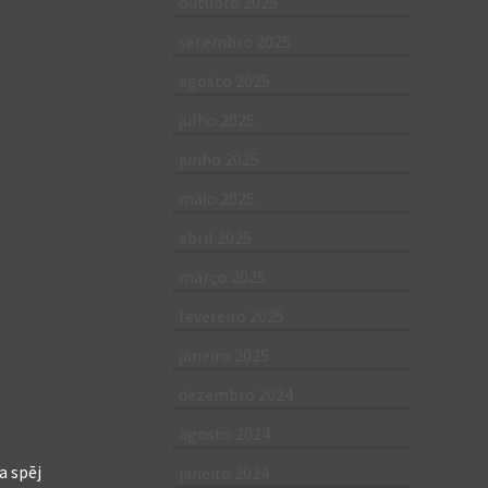
outubro 2025
setembro 2025
agosto 2025
julho 2025
junho 2025
maio 2025
abril 2025
março 2025
fevereiro 2025
janeiro 2025
dezembro 2024
agosto 2024
a spēj
janeiro 2024