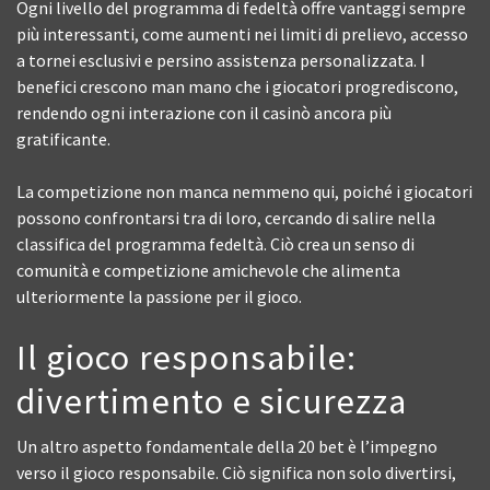
Ogni livello del programma di fedeltà offre vantaggi sempre
più interessanti, come aumenti nei limiti di prelievo, accesso
a tornei esclusivi e persino assistenza personalizzata. I
benefici crescono man mano che i giocatori progrediscono,
rendendo ogni interazione con il casinò ancora più
gratificante.
La competizione non manca nemmeno qui, poiché i giocatori
possono confrontarsi tra di loro, cercando di salire nella
classifica del programma fedeltà. Ciò crea un senso di
comunità e competizione amichevole che alimenta
ulteriormente la passione per il gioco.
Il gioco responsabile:
divertimento e sicurezza
Un altro aspetto fondamentale della 20 bet è l’impegno
verso il gioco responsabile. Ciò significa non solo divertirsi,