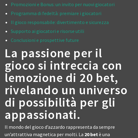
Promozioni e Bonus: un invito per nuovi giocatori
Programma di fedeltà: premiare i giocatori
Il gioco responsabile: divertimento e sicurezza
Supporto ai giocatori e risorse utili
Conclusioni e prospettive future
La passione per il
gioco si intreccia con
lemozione di 20 bet,
rivelando un universo
di possibilità per gli
appassionati.
Il mondo del gioco d’azzardo rappresenta da sempre
un’attrattiva magnetica per molti. La
20 bet
è una