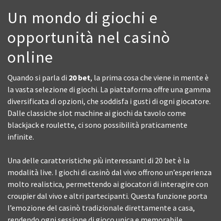
Un mondo di giochi e
opportunità nel casinò
online
Quando si parla di
20 bet
, la prima cosa che viene in mente è
la vasta selezione di giochi. La piattaforma offre una gamma
diversificata di opzioni, che soddisfa i gusti di ogni giocatore.
Dalle classiche slot machine ai giochi da tavolo come
blackjack e roulette, ci sono possibilità praticamente
infinite.
Una delle caratteristiche più interessanti di 20 bet è la
modalità live. I giochi di casinò dal vivo offrono un’esperienza
molto realistica, permettendo ai giocatori di interagire con
croupier dal vivo e altri partecipanti. Questa funzione porta
l’emozione del casinò tradizionale direttamente a casa,
rendendo ogni sessione di gioco unica e memorabile.