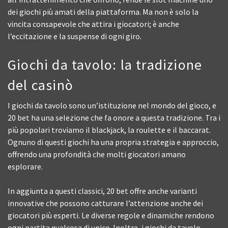
dei giochi più amati della piattaforma. Ma non è solo la
vincita consapevole che attira i giocatori; è anche
l’eccitazione e la suspense di ogni giro.
Giochi da tavolo: la tradizione
del casinò
I giochi da tavolo sono un’istituzione nel mondo del gioco, e
20 bet ha una selezione che fa onore a questa tradizione. Tra i
più popolari troviamo il blackjack, la roulette e il baccarat.
Ognuno di questi giochi ha una propria strategia e approccio,
offrendo una profondità che molti giocatori amano
esplorare.
In aggiunta a questi classici, 20 bet offre anche varianti
innovative che possono catturare l’attenzione anche dei
giocatori più esperti. Le diverse regole e dinamiche rendono
ogni partita qualcosa di unico. Inoltre, i giochi da tavolo