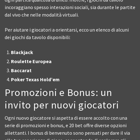
incoraggiano spesso interazioni sociali, sia durante le partite
dal vivo che nelle modalità virtuali.
Per aiutare i giocatori a orientarsi, ecco un elenco di alcuni
dei giochi da tavolo disponibili:
Blackjack
Roulette Europea
Baccarat
Poker Texas Hold’em
Promozioni e Bonus: un
invito per nuovi giocatori
Ogni nuovo giocatore si aspetta di essere accolto con una
serie di promozioni e bonus, e 20 bet offre diverse opzioni
allettanti. I bonus di benvenuto sono pensati per dare il via