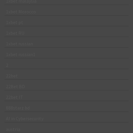
1xbet malaysia
1xbet Morocco
1xbet pt
1xbet RU
1xbet russian
1xbet russian1
2
22bet
22Bet BD
22bet IT
888starz bd
AI in Cybersecurity
austria