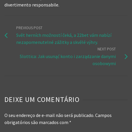
divertimento responsabile.
PREVIOUS POST
Svět herních možností čeká, a 22bet vám nabízí
nezapomenutelné zážitky a skvělé výhry.
NEXT POST
Slottica: Jak usunąć konto i zarządzanie danymi
osobowymi
DEIXE UM COMENTÁRIO
O seu endereço de e-mail não será publicado.
Campos
obrigatórios são marcados com
*