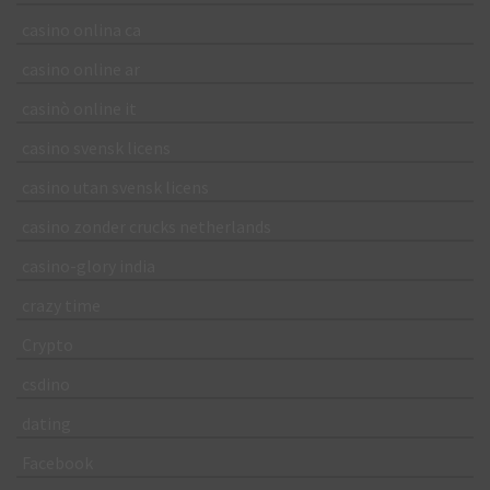
casino onlina ca
casino online ar
casinò online it
casino svensk licens
casino utan svensk licens
casino zonder crucks netherlands
casino-glory india
crazy time
Crypto
csdino
dating
Facebook