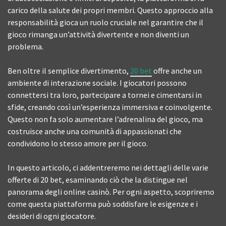
carico della salute dei propri membri. Questo approccio alla
responsabilità gioca un ruolo cruciale nel garantire che il
gioco rimanga un’attività divertente e non diventi un
problema.
Ben oltre il semplice divertimento,
20 bet
offre anche un
ambiente di interazione sociale. I giocatori possono
connettersi tra loro, partecipare a tornei e cimentarsi in
sfide, creando così un’esperienza immersiva e coinvolgente.
Questo non fa solo aumentare l’adrenalina del gioco, ma
costruisce anche una comunità di appassionati che
condividono lo stesso amore per il gioco.
In questo articolo, ci addentreremo nei dettagli delle varie
offerte di 20 bet, esaminando ciò che la distingue nel
panorama degli online casinò. Per ogni aspetto, scopriremo
come questa piattaforma può soddisfare le esigenze e i
desideri di ogni giocatore.