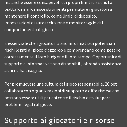
ma anche essere consapevoli dei propri limiti e rischi. La
piattaforma fornisce strumenti per aiutare i giocatori a
mantenere il controllo, come limiti di deposito,
impostazioni di autoesclusione e monitoraggio del
comportamento di gioco.
È essenziale che i giocatori siano informati sui potenziali
rischi legati al gioco d’azzardo e comprendano come gestire
correttamente il loro budget e il loro tempo. Opportunità di
supporto e informative sono disponibili, offrendo assistenza
a chi ne ha bisogno.
Per promuovere una cultura del gioco responsabile, 20 bet
collabora con organizzazioni di supporto e offre risorse che
possono essere utili per chi corre il rischio di sviluppare
problemi legati al gioco.
Supporto ai giocatori e risorse