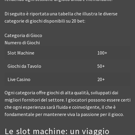
Di seguito è riportata una tabella che illustra le diverse
categorie di giochi disponibili su 20 bet:
Categoria di Gioco
Numero di Giochi
Slot Machine
100+
Giochi da Tavolo
50+
Live Casino
20+
Ogni categoria offre giochi di alta qualità, sviluppati dai
migliori fornitori del settore. I giocatori possono essere certi
che ogni esperienza sarà fluida e coinvolgente, il che è
fondamentale per mantenere viva la passione per il gioco.
Le slot machine: un viaggio