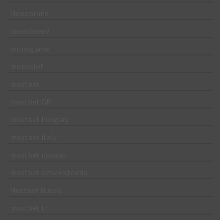
Monobrand
monobrend
monogame
monoslot
mostbet
mostbet GR
mostbet hungary
mostbet italy
mostbet norway
mostbet ozbekistonda
Mostbet Russia
mostbet tr