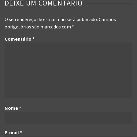
DEIXE UM COMENTÁRIO
O seu endereço de e-mail não será publicado.
Campos
obrigatórios são marcados com
*
Comentário
*
Nome
*
E-mail
*