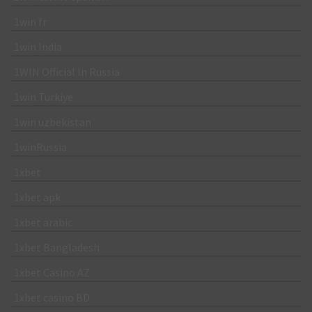
1win fr
1win India
1WIN Official In Russia
1win Turkiye
1win uzbekistan
1winRussia
1xbet
1xbet apk
1xbet arabic
1xbet Bangladesh
1xbet Casino AZ
1xbet casino BD