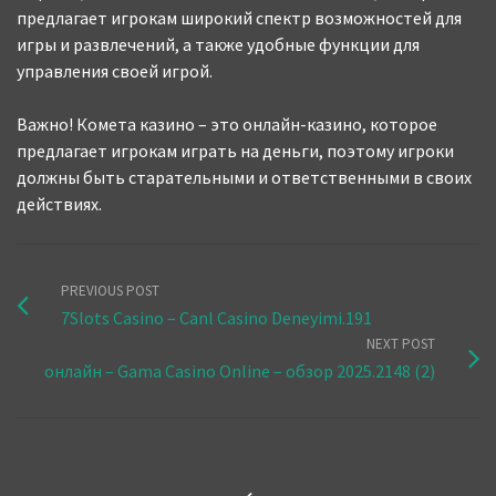
предлагает игрокам широкий спектр возможностей для
игры и развлечений, а также удобные функции для
управления своей игрой.
Важно! Комета казино – это онлайн-казино, которое
предлагает игрокам играть на деньги, поэтому игроки
должны быть старательными и ответственными в своих
действиях.
PREVIOUS POST
7Slots Casino – Canl Casino Deneyimi.191
NEXT POST
онлайн – Gama Casino Online – обзор 2025.2148 (2)