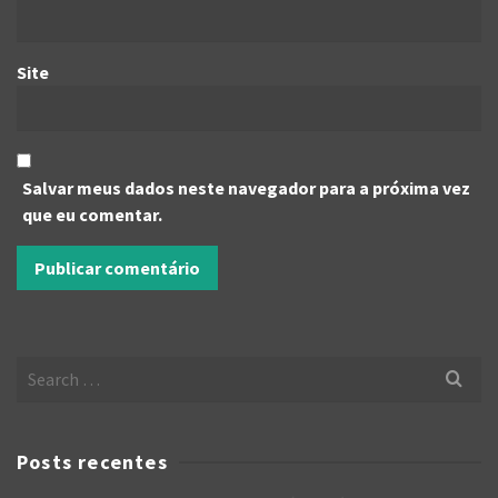
Site
Salvar meus dados neste navegador para a próxima vez
que eu comentar.
Search
for:
Posts recentes