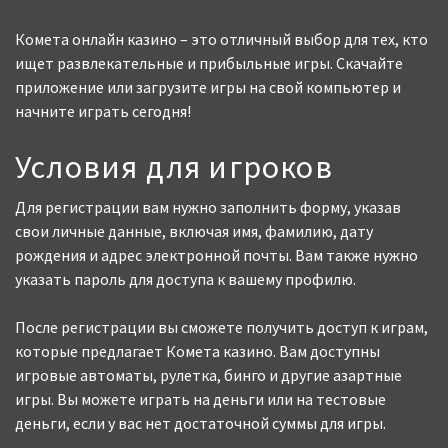
Комета онлайн казино – это отличный выбор для тех, кто
ищет развлекательные и прибыльные игры. Скачайте
приложение или загрузите игры на свой компьютер и
начните играть сегодня!
Условия для игроков
Для регистрации вам нужно заполнить форму, указав
свои личные данные, включая имя, фамилию, дату
рождения и адрес электронной почты. Вам также нужно
указать пароль для доступа к вашему профилю.
После регистрации вы сможете получить доступ к играм,
которые предлагает Комета казино. Вам доступны
игровые автоматы, рулетка, бинго и другие азартные
игры. Вы можете играть на деньги или на тестовые
деньги, если у вас нет достаточной суммы для игры.