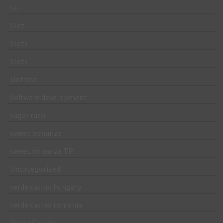
se
Slot
Slots
Slots`
slottica
Software development
sugar rush
sweet bonanza
sweet bonanza TR
Uncategorized
verde casino hungary
verde casino romania
Vovan Casino