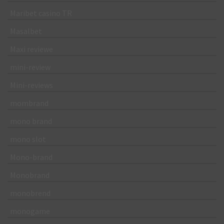
Maribet casino TR
Masalbet
Maxi reviewe
mini-review
Mini-reviews
mombrand
mono brand
mono slot
Mono-brand
Monobrand
monobrend
monogame