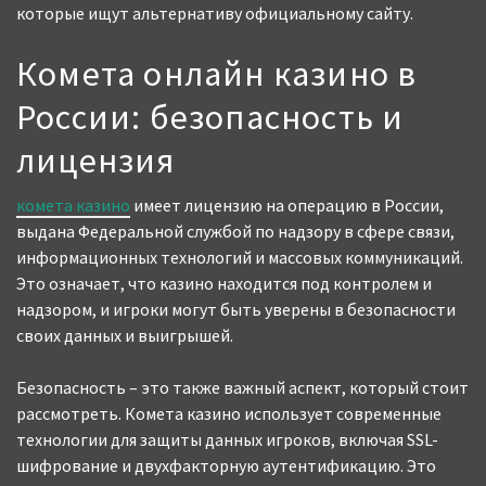
которые ищут альтернативу официальному сайту.
Комета онлайн казино в
России: безопасность и
лицензия
комета казино
имеет лицензию на операцию в России,
выдана Федеральной службой по надзору в сфере связи,
информационных технологий и массовых коммуникаций.
Это означает, что казино находится под контролем и
надзором, и игроки могут быть уверены в безопасности
своих данных и выигрышей.
Безопасность – это также важный аспект, который стоит
рассмотреть. Комета казино использует современные
технологии для защиты данных игроков, включая SSL-
шифрование и двухфакторную аутентификацию. Это