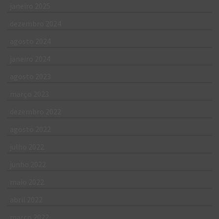
janeiro 2025
dezembro 2024
agosto 2024
janeiro 2024
agosto 2023
março 2023
dezembro 2022
agosto 2022
julho 2022
junho 2022
maio 2022
abril 2022
março 2022