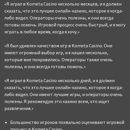
«Я играл в Kometa Casino несколько месяцев, и я должен
сказать, что это лучшее онлайн-казино, которое я когда-
либо видел. Операторы очень полезны, и они всегда
готовы помочь. Игровой процесс очень быстрый, и я могу
играть в любое время, когда я хочу.»
«Я был удивлен качеством игр в Kometa Casino. Они
имеют огромный выбор игр, и я нашел несколько,
которые мне понравились. Операторы также очень
полезны, и они всегда готовы помочь.»
«Я играл в Kometa Casino несколько дней, и я должен
сказать, что это лучшее онлайн-казино, которое я когда-
либо видел. Они имеют лучшие игры, и операторы очень
полезны. Я рекомендую это казино всем, кто ищет
развлечения.»
Большинство игроков похвально оценивают игровой
процесс в Kometa Casino.