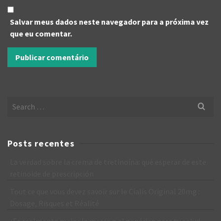
Salvar meus dados neste navegador para a próxima vez
que eu comentar.
Search
for:
Posts recentes
La verdad sobre la crema de tretinoína: qué esperar de este
retinoide de prescripción
Tout ce que vous devez savoir sur le Cialis Original 20mg :
Dosage, Risques et Réalité
¿Es realmente mejor la marca o el genérico para tu salud