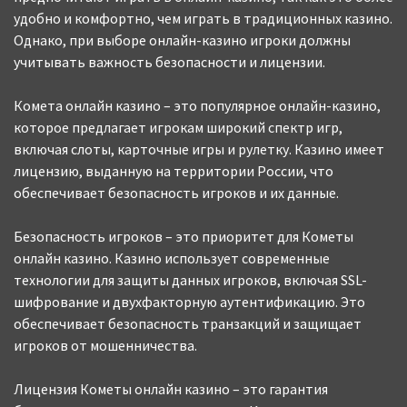
удобно и комфортно, чем играть в традиционных казино.
Однако, при выборе онлайн-казино игроки должны
учитывать важность безопасности и лицензии.
Комета онлайн казино – это популярное онлайн-казино,
которое предлагает игрокам широкий спектр игр,
включая слоты, карточные игры и рулетку. Казино имеет
лицензию, выданную на территории России, что
обеспечивает безопасность игроков и их данные.
Безопасность игроков – это приоритет для Кометы
онлайн казино. Казино использует современные
технологии для защиты данных игроков, включая SSL-
шифрование и двухфакторную аутентификацию. Это
обеспечивает безопасность транзакций и защищает
игроков от мошенничества.
Лицензия Кометы онлайн казино – это гарантия