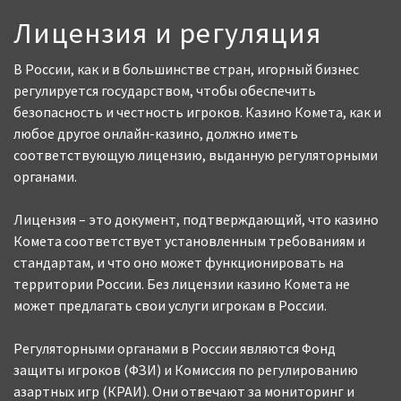
Лицензия и регуляция
В России, как и в большинстве стран, игорный бизнес
регулируется государством, чтобы обеспечить
безопасность и честность игроков. Казино Комета, как и
любое другое онлайн-казино, должно иметь
соответствующую лицензию, выданную регуляторными
органами.
Лицензия – это документ, подтверждающий, что казино
Комета соответствует установленным требованиям и
стандартам, и что оно может функционировать на
территории России. Без лицензии казино Комета не
может предлагать свои услуги игрокам в России.
Регуляторными органами в России являются Фонд
защиты игроков (ФЗИ) и Комиссия по регулированию
азартных игр (КРАИ). Они отвечают за мониторинг и