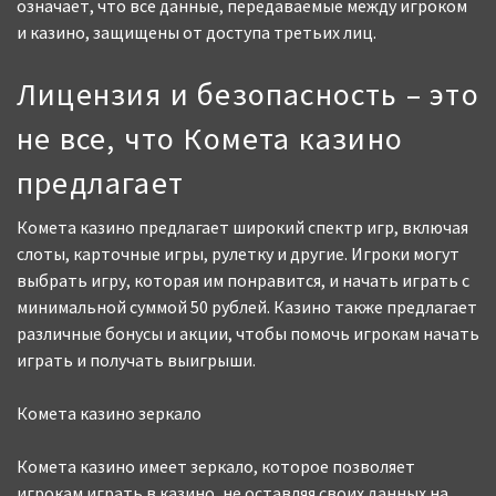
означает, что все данные, передаваемые между игроком
и казино, защищены от доступа третьих лиц.
Лицензия и безопасность – это
не все, что Комета казино
предлагает
Комета казино предлагает широкий спектр игр, включая
слоты, карточные игры, рулетку и другие. Игроки могут
выбрать игру, которая им понравится, и начать играть с
минимальной суммой 50 рублей. Казино также предлагает
различные бонусы и акции, чтобы помочь игрокам начать
играть и получать выигрыши.
Комета казино зеркало
Комета казино имеет зеркало, которое позволяет
игрокам играть в казино, не оставляя своих данных на