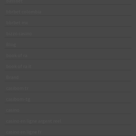
bassbet
bbrbet colombia
bbrbet mx
bizzo casino
Blog
book of ra
book of ra it
Brand
casibom tr
casibom-tg
casino
casino en ligne argent reel
casino en ligne fr