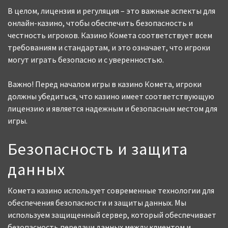
В целом, лицензия и регуляция – это важные аспекты для
онлайн-казино, чтобы обеспечить безопасность и
честность игроков. Казино Комета соответствует всем
требованиям и стандартам, и это означает, что игроки
могут играть безопасно и с уверенностью.
Важно! Перед началом игры в казино Комета, игроки
должны убедиться, что казино имеет соответствующую
лицензию и является надежным и безопасным местом для
игры.
Безопасность и защита
данных
Комета казино использует современные технологии для
обеспечения безопасности и защиты данных. Мы
используем защищенный сервер, который обеспечивает
безопасность передачи данных между клиентом и