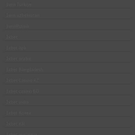
1win Turkiye
1win uzbekistan
1winRussia
1xbet
1xbet apk
1xbet arabic
1xbet Bangladesh
1xbet Casino AZ
1xbet casino BD
1xbet india
1xbet Korea
1xbet KR
1xbet malaysia