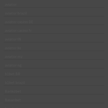
aviator
aviator brazil
aviator casino DE
aviator casino fr
aviator IN
aviator ke
aviator mz
aviator ng
b1bet BR
b1bet brazil
Bankobet
Basaribet