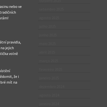
outubro 2025
kasinu nebo ve
setembro 2025
 tradičních
agosto 2025
ýhrám!
julho 2025
junho 2025
tní pravidla,
maio 2025
 na jejich
abril 2025
ulička volně
março 2025
fevereiro 2025
místění
vědomit, že i
janeiro 2025
obré mít na
dezembro 2024
agosto 2024
janeiro 2024