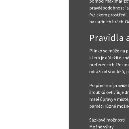
pomoci maximalizova
pravděpodobností a 
fyzickém prostředí, p
hazardních hrách. Oč
Pravidla 
Plinko se může na pr
která je důležité zná
preferencích. Po umí
odráží od šroubků, p
Po přečtení pravidel 
šroubků ovlivňuje drá
malé úpravy v místě
paměti různé možnos
Sázkové možnosti
Možné výhry