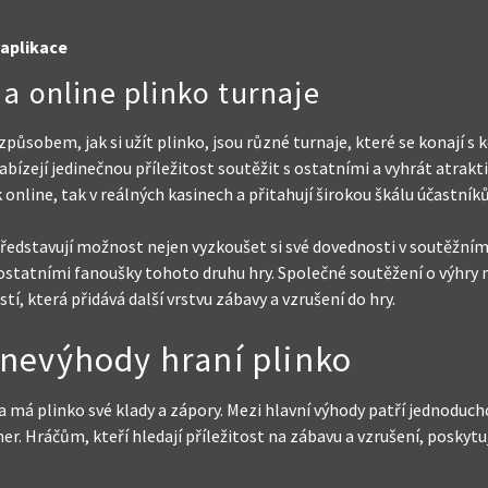
 aplikace
a online plinko turnaje
způsobem, jak si užít plinko, jsou různé turnaje, které se konají 
abízejí jedinečnou příležitost soutěžit s ostatními a vyhrát atrakti
k online, tak v reálných kasinech a přitahují širokou škálu účastníků
představují možnost nejen vyzkoušet si své dovednosti v soutěžním
s ostatními fanoušky tohoto druhu hry. Společné soutěžení o výhry
tí, která přidává další vrstvu zábavy a vzrušení do hry.
 nevýhody hraní plinko
a má plinko své klady a zápory. Mezi hlavní výhody patří jednoduch
r. Hráčům, kteří hledají příležitost na zábavu a vzrušení, poskytu