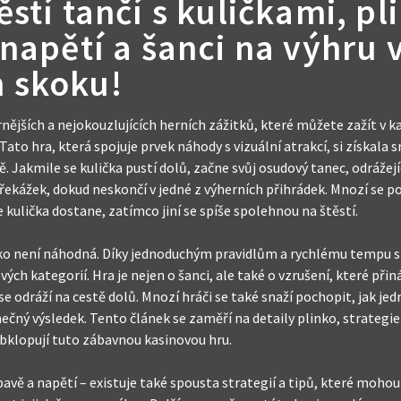
ěstí tančí s kuličkami, pl
 napětí a šanci na výhru 
 skoku!
ějších a nejokouzlujících herních zážitků, které můžete zažít v ka
 Tato hra, která spojuje prvek náhody s vizuální atrakcí, si získala
. Jakmile se kulička pustí dolů, začne svůj osudový tanec, odrážejí
řekážek, dokud neskončí v jedné z výherních přihrádek. Mnozí se p
kulička dostane, zatímco jiní se spíše spolehnou na štěstí.
ko není náhodná. Díky jednoduchým pravidlům a rychlému tempu s
vých kategorií. Hra je nejen o šanci, ale také o vzrušení, které přin
 se odráží na cestě dolů. Mnozí hráči se také snaží pochopit, jak jed
nečný výsledek. Tento článek se zaměří na detaily plinko, strategie 
obklopují tuto zábavnou kasinovou hru.
bavě a napětí – existuje také spousta strategií a tipů, které moh