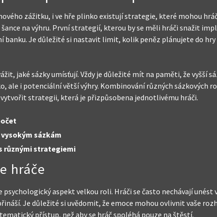
nového zážitku, i ve hře plinko existují strategie, které mohou h
 šance na výhru. První strategií, kterou by se měli hráči snažit i
í banku. Je důležité si nastavit limit, kolik peněz plánujete do hry
vážit, jaké sázky umísťují. Vždy je důležité mít na paměti, že vyšší
ko, ale i potenciální větší výhry. Kombinování různých sázkových r
vytvořit strategii, která je přizpůsobena jednotlivému hráči.
počet
iš vysokým sázkám
s různými strategiemi
e hráče
je psychologický aspekt velkou roli. Hráči se často nechávají unést
řináší. Je důležité si uvědomit, že emoce mohou ovlivnit vaše roz
ytematický přístup, než aby se hráč spoléhá pouze na štěstí.