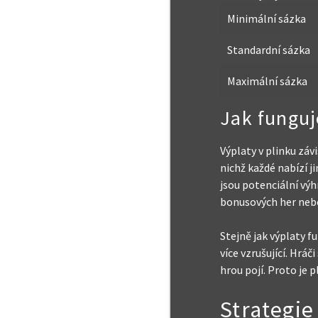
Minimální sázka
Standardní sázka
Maximální sázka
Jak funguj
Výplaty v plinku závi
nichž každé nabízí ji
jsou potenciální výh
bonusových her nebo
Stejně jak výplaty f
více vzrušující. Hráč
hrou pojí. Proto je 
Strategie