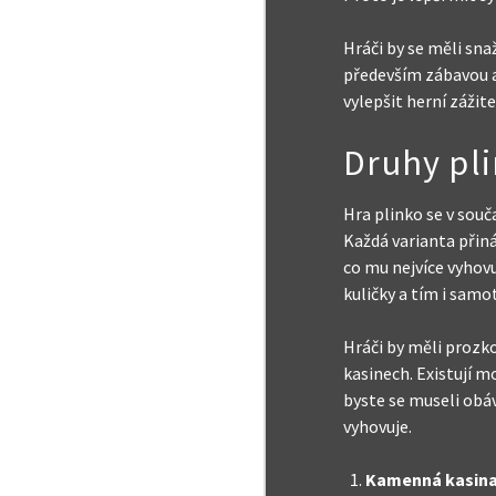
Hráči by se měli sna
především zábavou a
vylepšit herní zážite
Druhy pli
Hra plinko se v souč
Každá varianta přiná
co mu nejvíce vyhovu
kuličky a tím i samo
Hráči by měli prozk
kasinech. Existují m
byste se museli obá
vyhovuje.
Kamenná kasin