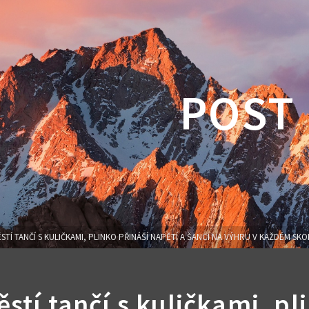
POST
STÍ TANČÍ S KULIČKAMI, PLINKO PŘINÁŠÍ NAPĚTÍ A ŠANCI NA VÝHRU V KAŽDÉM SKO
ěstí tančí s kuličkami, pl