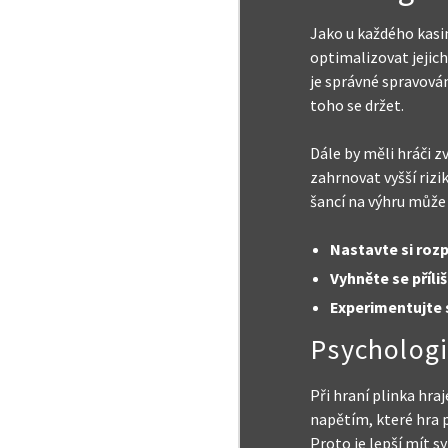
Jako u každého kasi
optimalizovat jejich
je správné spravován
toho se držet.
Dále by měli hráči z
zahrnovat vyšší rizi
šancí na výhru může 
Nastavte si roz
Vyhněte se příl
Experimentujte 
Psychologi
Při hraní plinka hra
napětím, které hra p
Proto je lepší mít s