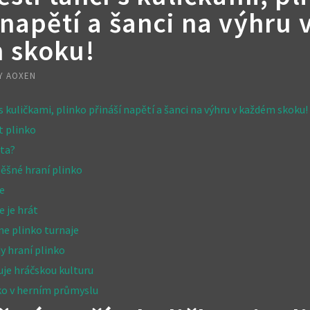
 napětí a šanci na výhru 
 skoku!
Y
AOXEN
 s kuličkami, plinko přináší napětí a šanci na výhru v každém skoku!
t plinko
ata?
pěšné hraní plinko
e
e je hrát
ne plinko turnaje
y hraní plinko
uje hráčskou kulturu
ko v herním průmyslu