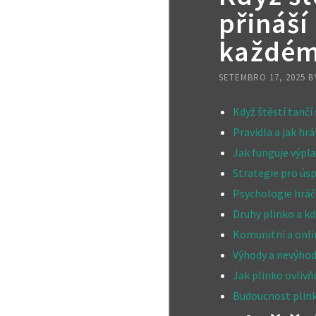
přináší
každém
SETEMBRO 17, 2025
B
Když štěstí tančí
Pravidla a jak hrá
Jak funguje výpl
Strategie pro ús
Psychologie hráč
Druhy plinko a kd
Komunitní a onli
Výhody a nevýhod
Jak plinko ovlivň
Budoucnost plin