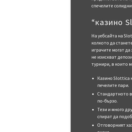
спечелите солидни
“казино Sl
На уебсайта на Slo
колкото да станете
играчите могат да
не изискват депоз
турнири, в които 
Казино Slottica
печелите пари.
Стандартното вре
по-бързо.
Тези и много др
спират да подоб
Отговорният хаз
риска.