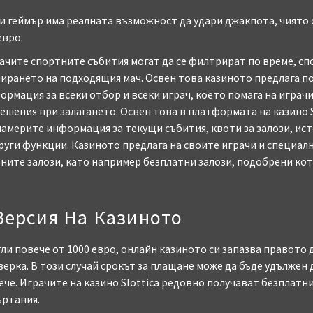
и геймър има реалната възможност да удари джакпота, чиято 
евро.
ачите спортните събития могат да се филтрират по време, сп
мирането на подходящия мач. Освен това казиното предлага 
рмация за всеки отбор и всеки играч, което помага на играч
шения при залагането. Освен това в платформата на казино S
намерите информация за текущи събития, квоти за залози, ист
руги функции. Казиното предлага на своите играчи и специалн
тните залози, като например безплатни залози, подобрени ко
Версия На Казиното
ли повече от 1000 евро, онлайн казиното си запазва правото
рка. В този случай срокът за плащане може да бъде удължен 
вече. Играчите на казино Slottica редовно получават безплатн
ъртания.