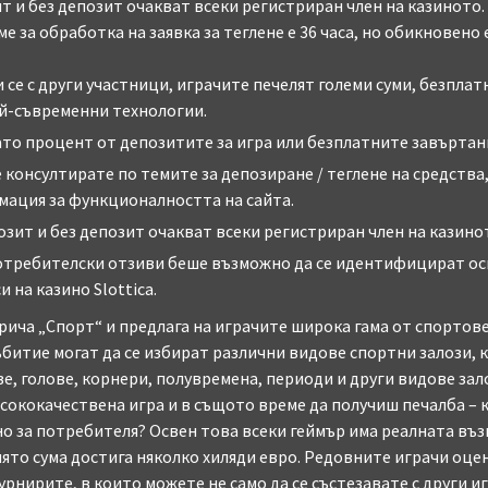
т и без депозит очакват всеки регистриран член на казиното.
 за обработка на заявка за теглене е 36 часа, но обикновено 
се с други участници, играчите печелят големи суми, безплат
ай-съвременни технологии.
като процент от депозитите за игра или безплатните завъртан
е консултирате по темите за депозиране / теглене на средства,
мация за функционалността на сайта.
зит и без депозит очакват всеки регистриран член на казино
потребителски отзиви беше възможно да се идентифицират о
 на казино Slottica.
рича „Спорт“ и предлага на играчите широка гама от спортове
събитие могат да се избират различни видове спортни залози, 
е, голове, корнери, полувремена, периоди и други видове зало
сококачествена игра и в същото време да получиш печалба – 
но за потребителя? Освен това всеки геймър има реалната въ
ято сума достига няколко хиляди евро. Редовните играчи оце
рнирите, в които можете не само да се състезавате с други иг