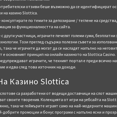
потребителски отзиви беше възможно да се идентифицират о
 на казино Slottica.
е консултирате по темите за депозиране / теглене на средства,
мация за функционалността на сайта.
с други участници, играчите печелят големи суми, безплатни
хнологии. Този преглед съдържа полезни съвети за използван
, така че играчите да могат да се насладят напълно на негови
 е основният принцип на онлайн казиното на Slottica Casino.
едупреждават играчите, че техният портал е преди всичко на
ие и едва след това източник на доходи.
На Казино Slottica
и слотове са разработени от водещи доставчици на слот машин
ат своите творения. Колекцията от игри на уебсайта на Slotti
нно, така че геймърите играят само на най-модерните машини.
й-добрите промоции и бонус програми с напълно ясни и прозр