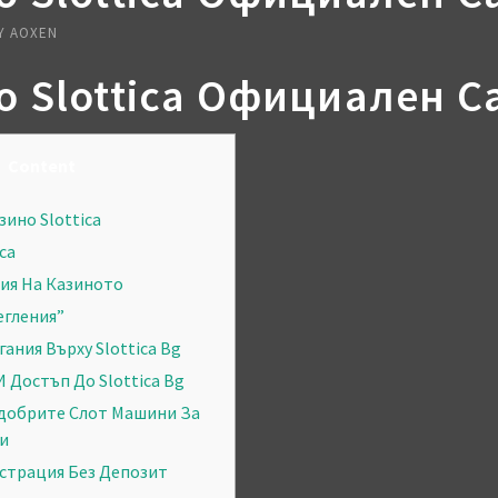
Y
AOXEN
о Slottica Официален С
Content
зино Slottica
ca
ия На Казиното
егления”
ания Върху Slottica Bg
 Достъп До Slottica Bg
добрите Слот Машини За
и
истрация Без Депозит