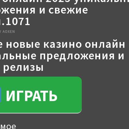
жения и свежие
.1071
Y
AOXEN
 новые казино онлайн 
альные предложения и
 релизы
ИГРАТЬ
мое