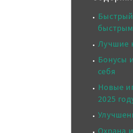
Быстрый 
быстрым
Лучшие 
Бонусы и
себя
Новые иг
2025 год
Улучшен
Охрана и