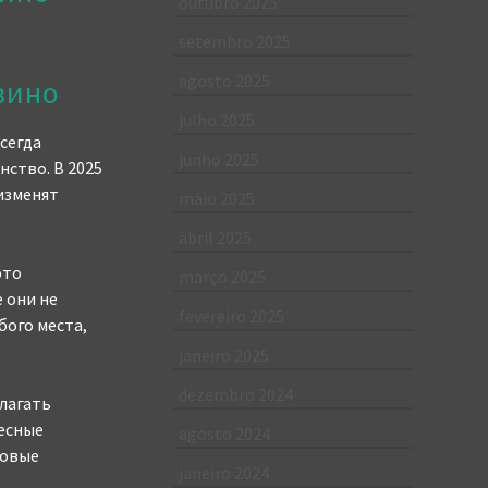
outubro 2025
setembro 2025
agosto 2025
зино
julho 2025
сегда
junho 2025
ство. В 2025
изменят
maio 2025
abril 2025
это
março 2025
 они не
fevereiro 2025
бого места,
janeiro 2025
dezembro 2024
длагать
ресные
agosto 2024
ровые
janeiro 2024