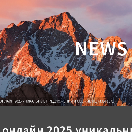
NEWS
ОНЛАЙН 2025 УНИКАЛЬНЫЕ ПРЕДЛОЖЕНИЯ И СВЕЖИЕ РЕЛИЗЫ.1071
 онлайн 2025 уникальн