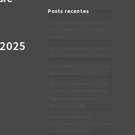
Posts recentes
¿Es realmente mejor la marca
o el genérico para tu salud
sexual?
2025
Como avaliar uma plataforma
de casino online em Portugal
Como avaliar plataformas de
apostas online em Portugal
Apostas Online em Portugal:
Como Escolher Plataformas
Seguras e Apostar com
Responsabilidade
Como Escolher uma
Plataforma de Apostas Online
com Mais Segurança