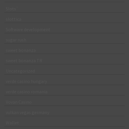
Slots`
slottica
Software development
sugar rush
sweet bonanza
sweet bonanza TR
Uncategorized
verde casino hungary
verde casino romania
Vovan Casino
vulkan vegas germany
Wallet