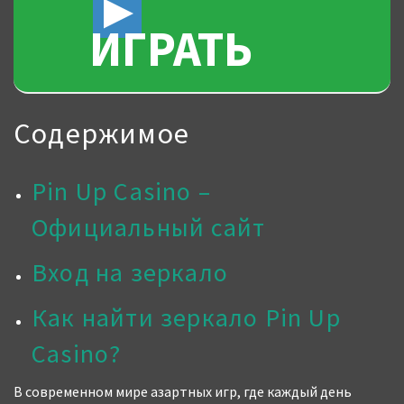
ИГРАТЬ
Содержимое
Pin Up Casino –
Официальный сайт
Вход на зеркало
Как найти зеркало Pin Up
Casino?
В современном мире азартных игр, где каждый день