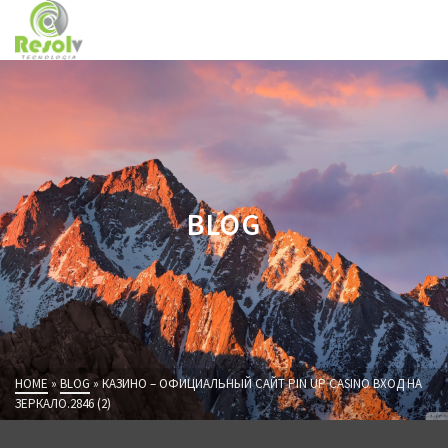
BLOG
HOME
»
BLOG
»
КАЗИНО – ОФИЦИАЛЬНЫЙ САЙТ PIN UP CASINO ВХОД НА
ЗЕРКАЛО.2846 (2)