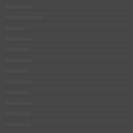
king johnnie
Maribet casino TR
Masalbet
Maxi reviewe
mini-review
Mini-reviews
mombrand
mono brand
mono slot
Mono-brand
Monobrand
monobrend