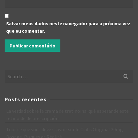
Salvar meus dados neste navegador para a próxima vez
que eu comentar.
Search
for:
Posts recentes
La verdad sobre la crema de tretinoína: qué esperar de este
retinoide de prescripción
Tout ce que vous devez savoir sur le Cialis Original 20mg :
Dosage, Risques et Réalité