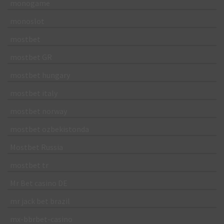
monogame
monoslot
mostbet
mostbet GR
mostbet hungary
mostbet italy
mostbet norway
mostbet ozbekistonda
Mostbet Russia
mostbet tr
Mr Bet casino DE
mr jack bet brazil
mx-bbrbet-casino