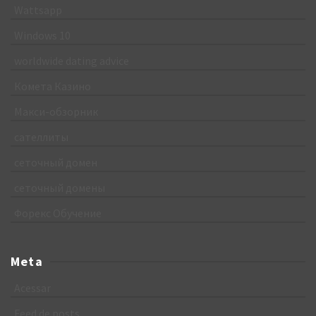
Wattsapp
Windows 10
worldwide dating advice
Комета Казино
Макси-обзорник
сателлиты
сеточный домен
сеточный домены
Форекс Обучение
Meta
Acessar
Feed de posts