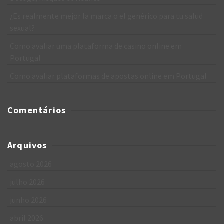
¿Es realmente mejor la marca o el genérico para tu salud
sexual?
Como avaliar uma plataforma de casino online em
Portugal
Como avaliar plataformas de apostas online em Portugal
Comentários
Arquivos
agosto 2026
julho 2026
junho 2026
abril 2026