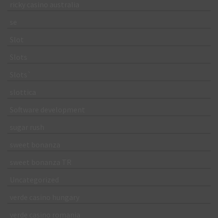
ricky casino australia
se
Slot
Slots
Slots`
slottica
Software development
sugar rush
sweet bonanza
sweet bonanza TR
Uncategorized
verde casino hungary
verde casino romania