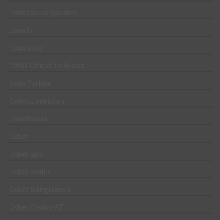
1win casino spanish
1win fr
1win India
1WIN Official In Russia
1win Turkiye
1win uzbekistan
1winRussia
1xbet
1xbet apk
1xbet arabic
1xbet Bangladesh
1xbet Casino AZ