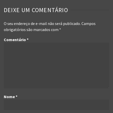
DEIXE UM COMENTÁRIO
O seu endereço de e-mail não será publicado.
Campos
obrigatórios são marcados com
*
Comentário
*
Nome
*