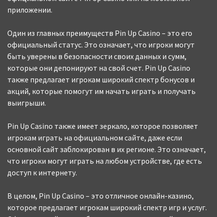
приложении.
Один из главных преимуществ Pin Up Casino – это его
официальный статус. Это означает, что игроки могут
быть уверены в безопасности своих данных и сумм,
которые они депонируют на свой счет. Pin Up Casino
также предлагает игрокам широкий спектр бонусов и
акций, которые помогут им начать играть и получать
выигрыши.
Pin Up Casino также имеет зеркало, которое позволяет
игрокам играть на официальном сайте, даже если
основной сайт заблокирован в их регионе. Это означает,
что игроки могут играть на любом устройстве, где есть
доступ к интернету.
В целом, Pin Up Casino – это отличное онлайн-казино,
которое предлагает игрокам широкий спектр игр и услуг.