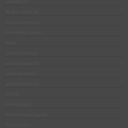
mostbet tr
Mr Bet casino DE
mr jack bet brazil
mx-bbrbet-casino
News
online casino au
onlone casino ES
ozwin au casino
pelican casino PL
Pin UP
Pin Up Brazil
Pin UP Online Casino
Pin Up Peru