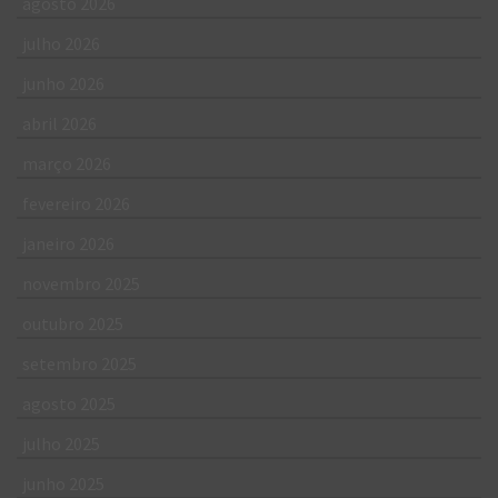
agosto 2026
julho 2026
junho 2026
abril 2026
março 2026
fevereiro 2026
janeiro 2026
novembro 2025
outubro 2025
setembro 2025
agosto 2025
julho 2025
junho 2025