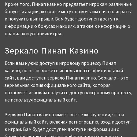
Кроме того, Пинап казино предлагает игрокам различные
бонусы и акции, которые могут помочь им начать играть
и получать выигрыши. Вам будет доступен доступ к
информации о бонусах и акциях, а также к информации о
правилах и условиях игры.
Зеркало Пинап Казино
Если вам нужно доступ к игровому процессу Пинап
казино, но вы не можете использовать официальный
сайт, вам доступен зеркало Пинап казино. Зеркало – это
зеркальная копия официального сайта, которая
позволяет игрокам получить доступ к игровому процессу,
не используя официальный сайт.
Зеркало Пинап казино имеет все те же функции, что и
официальный сайт, включая регистрацию, вход и доступ
к играм. Вам будет доступен доступ к информации о
бонусах и акциях, а также к информации о правилах и