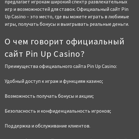
предлагает игрокам широкий спектр развлекательных
игр и возможностей для ставок. Официальный сайт Pin
Up Casino – это место, где вы можете играть в любимые
игры, получать бонусы и выигрывать реальные деньги.
О чем говорит официальный
сайт Pin Up Casino?
Преимущества официального сайта Pin Up Casino:
Удобный доступ к играм и функциям казино;
Возможность получать бонусы и акции;
Безопасность и конфиденциальность игроков;
Поддержка и обслуживание клиентов.