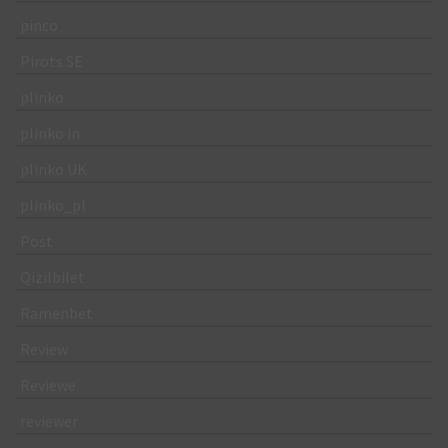
pinco
Pirots SE
plinko
plinko in
plinko UK
plinko_pl
Post
Qizilbilet
Ramenbet
Review
Reviewe
reviewer