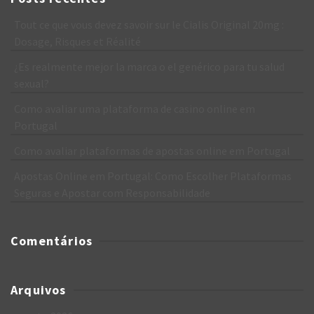
Tout ce que vous devez savoir sur le Cialis Original 20mg :
Dosage, Risques et Réalité
¿Es realmente mejor la marca o el genérico para tu salud
sexual?
Como avaliar uma plataforma de casino online em
Portugal
Como avaliar plataformas de apostas online em Portugal
Apostas Online em Portugal: Como Escolher Plataformas
Seguras e Apostar com Responsabilidade
Comentários
Arquivos