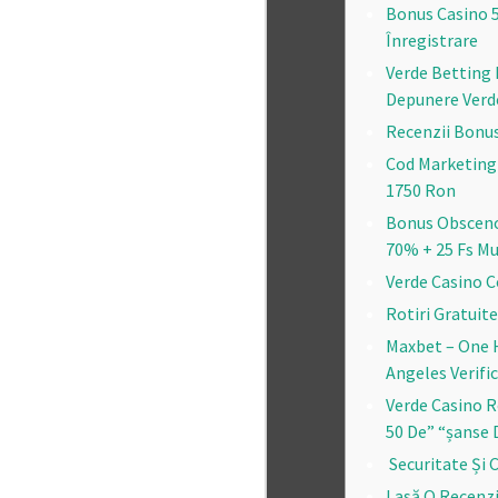
Bonus Casino 
Înregistrare
Verde Betting
Depunere Verde
Recenzii Bonus
Cod Marketing
1750 Ron
Bonus Obsceno 
70% + 25 Fs Mul
Verde Casino 
Rotiri Gratuit
Maxbet – One H
Angeles Verifi
Verde Casino R
50 De” “șanse D
‍ Securitate Și
Lasă O Recenzi