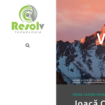
HOME
»
VERDE CASINO 
VERDE CASINO ROM
Joacă 