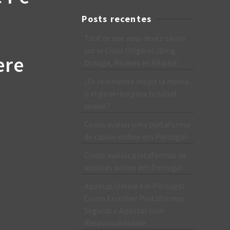
Posts recentes
Tout ce que vous devez savoir
sur le Cialis Original 20mg :
ere
Dosage, Risques et Réalité
¿Es realmente mejor la marca
o el genérico para tu salud
sexual?
Como avaliar uma plataforma
de casino online em Portugal
Como avaliar plataformas de
apostas online em Portugal
Apostas Online em Portugal:
Como Escolher Plataformas
Seguras e Apostar com
Responsabilidade