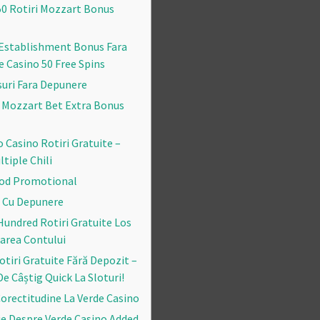
50 Rotiri Mozzart Bonus
 Establishment Bonus Fara
 Casino 50 Free Spins
uri Fara Depunere
 Mozzart Bet Extra Bonus
Casino Rotiri Gratuite –
tiple Chili
Cod Promotional
e Cu Depunere
undred Rotiri Gratuite Los
carea Contului
otiri Gratuite Fără Depozit –
e Câștig Quick La Sloturi!
 Corectitudine La Verde Casino
e Despre Verde Casino Added