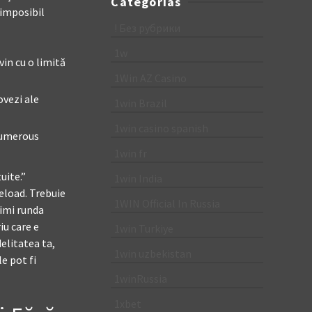
Categorias
 imposibil
! Без рубрики
1w
vin cu o limită
1Win AZ Casino
ovezi ale
1win Brazil
1win casino spanish
 numerous
1win fr
uite.”
1win India
eload. Trebuie
1WIN Official In Russia
rimi runda
iu care e
1win Turkiye
delitatea ta,
1win uzbekistan
e pot fi
1winRussia
1xbet