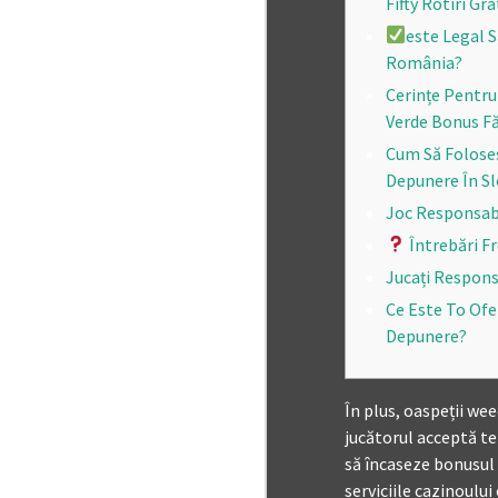
Fifty Rotiri G
este Legal 
România?
Cerințe Pentr
Verde Bonus F
Cum Să Foloseș
Depunere În Sl
Joc Responsabi
Întrebări F
Jucați Respons
Ce Este To Ofe
Depunere?
În plus, oaspeții wee
jucătorul acceptă te
să încaseze bonusul 
serviciile cazinoului