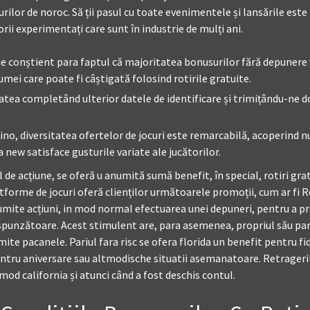
urilor de noroc. Să ții pasul cu toate evenimentele și lansările este
orii experimentați care sunt în industrie de mulți ani.
fie conștient para faptul că majoritatea bonusurilor fără depunere 
mei care poate fi câștigată folosind rotirile gratuite.
itatea completând ulterior datele de identificare și trimițându-ne d
ino, diversitatea ofertelor de jocuri este remarcabilă, acoperind
 new satisface gusturile variate ale jucătorilor.
 de acțiune, se oferă u anumită sumă benefit, în special, rotiri grat
forme de jocuri oferă clienților următoarele promoții, cum ar fi R
umite acțiuni, in mod normal efectuarea unei depuneri, pentru a p
punzătoare. Acest stimulent are, para asemenea, propriul său par
ite pacanele. Pariul fara risc se ofera florida un benefit pentru fi
ntru aniversare sau altmodische situatii asemanatoare. Retrageril
mod california și atunci când a fost deschis contul.