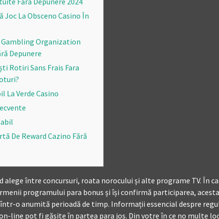
ratuite Fără Depunere 2024
Să Joc La Obsceno Casino În
u Gambling Organization
ără Depunere
ti Rotiri Sans Frais Fara
oturi?
l La Verde Casino
recvente
abil
rtă De Reward Cazino Fără
d alege între concursuri, roata norocului și alte programe TV. În ca
rmenii programului para bonus și își confirmă participarea, acesta
într-o anumită perioadă de timp. Informații essencial despre regul
 on-line pot fi găsite în partea para jos. Din votre în ce no multe loc