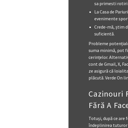
sa primesti rotiri
La Casa de Pariuri
evenimente sport
Crede-mă, știm d
suficientă.
Probleme potențiale
suma minimă, pot fi 
cerințelor. Alternat
cont de Gmail, X, F
ze asigură că loiali
plăcută. Verde On lin
Cazinouri 
Fără A Face
Totuși, după ce are 
îndeplinirea tuturor