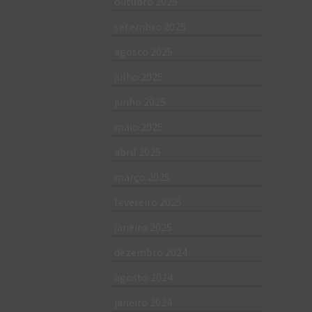
outubro 2025
setembro 2025
agosto 2025
julho 2025
junho 2025
maio 2025
abril 2025
março 2025
fevereiro 2025
janeiro 2025
dezembro 2024
agosto 2024
janeiro 2024