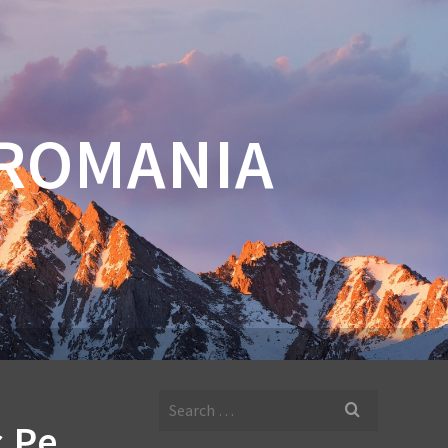
 ROMANIA
Search
for:
 Pe