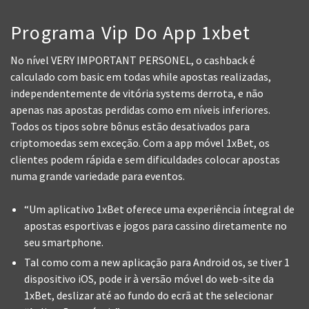
Programa Vip Do App 1xbet
No nível VERY IMPORTANT PERSONEL, o cashback é
calculado com basic em todas while apostas realizadas,
independentemente de vitória systems derrota, e não
apenas nas apostas perdidas como em níveis inferiores.
Todos os tipos sobre bônus estão desativados para
criptomoedas sem exceção. Com a app móvel 1xBet, os
clientes podem rápida e sem dificuldades colocar apostas
numa grande variedade para eventos.
“Um aplicativo 1xBet oferece uma experiência íntegral de
apostas esportivas e jogos para cassino diretamente no
seu smartphone.
Tal como com a new aplicação para Android os, se tiver 1
dispositivo iOS, pode ir à versão móvel do web-site da
1xBet, deslizar até ao fundo do ecrã at the selecionar