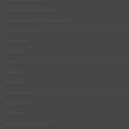
casino utan svensk licens
casino zonder crucks netherlands
casino-glory india
crazy time
Crypto
csdino
dating
Facebook
Fair Go Casino
find a wife
FinTech
foreign brides dating