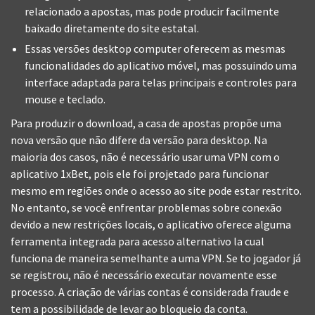
relacionado a apostas, mas pode producir facilmente
baixado diretamente do site estatal.
Essas versões desktop computer oferecem as mesmas
funcionalidades do aplicativo móvel, mas possuindo uma
interface adaptada para telas principais e controles para
mouse e teclado.
Para produzir o download, a casa de apostas propõe uma
nova versão que não difere da versão para desktop. Na
maioria dos casos, não é necessário usar uma VPN com o
aplicativo 1xBet, pois ele foi projetado para funcionar
mesmo em regiões onde o acesso ao site pode estar restrito.
No entanto, se você enfrentar problemas sobre conexão
devido a new restrições locais, o aplicativo oferece alguma
ferramenta integrada para acesso alternativo la cual
funciona de maneira semelhante a uma VPN. Se to jogador já
se registrou, não é necessário executar novamente esse
processo. A criação de várias contas é considerada fraude e
tem a possibilidade de levar ao bloqueio da conta.