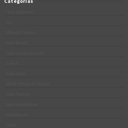
Categorias
! Без рубрики
1w
1Win AZ Casino
1win Brazil
1win casino spanish
1win fr
1win India
1WIN Official In Russia
1win Turkiye
1win uzbekistan
1winRussia
1xbet