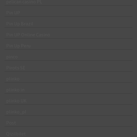
pelican casino PL
Pin UP
Pin Up Brazil
Pin UP Online Casino
Pin Up Peru
pinco
Pirots SE
plinko
plinko in
plinko UK
plinko_pl
Post
Qizilbilet