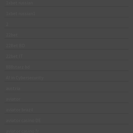
1xbet russian
1xbet russian1
2
22bet
22Bet BD
22bet IT
888starz bd
AI in Cybersecurity
austria
aviator
aviator brazil
aviator casino DE
aviator casino fr