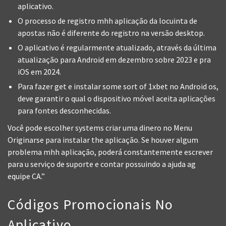
aplicativo.
O processo de registro mhh aplicação da locuinta de
apostas não é diferente do registro na versão desktop.
O aplicativo é regularmente atualizado, através da última
atualização para Android em dezembro sobre 2023 e pra
iOS em 2024.
Para fazer get e instalar some sort of 1xbet no Android os,
deve garantir o qual o dispositivo móvel aceita aplicações
para fontes desconhecidas.
Você pode escolher systems criar uma dinero no Menu
Originarse para instalar the aplicação. Se houver algum
problema mhh aplicação, poderá constantemente escrever
para u serviço de suporte e contar possuindo a ajuda ag
equipe CA.”
Códigos Promocionais No
Aplicativo