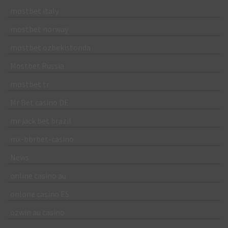
mostbet italy
mostbet norway
mostbet ozbekistonda
Mostbet Russia
mostbet tr
Mr Bet casino DE
mr jack bet brazil
mx-bbrbet-casino
News
online casino au
onlone casino ES
ozwin au casino