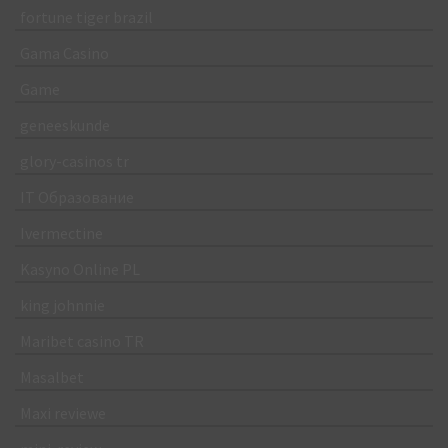
fortune tiger brazil
Gama Casino
Game
geneeskunde
glory-casinos tr
IT Образование
Ivermectine
Kasyno Online PL
king johnnie
Maribet casino TR
Masalbet
Maxi reviewe