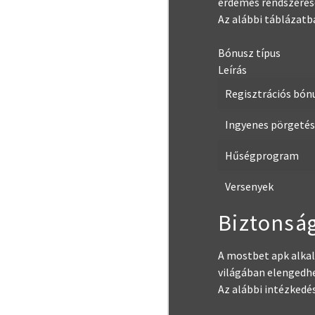
érdemes rendszerese
Az alábbi táblázatb
Bónusz típus
Leírás
Regisztrációs bón
Ingyenes pörgeté
Hűségprogram
Versenyek
Biztonsá
A mostbet apk alkal
világában elengedh
Az alábbi intézkedé