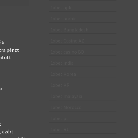
1xbet apk
1xbet arabic
1xbet Bangladesh
1xbet Casino AZ
ók
tra pénzt
1xbet casino BD
atott
1xbet india
1xbet Korea
1xbet KR
 a
1xbet malaysia
1xbet Morocco
1xbet pt
k
1xbet RU
, ezért