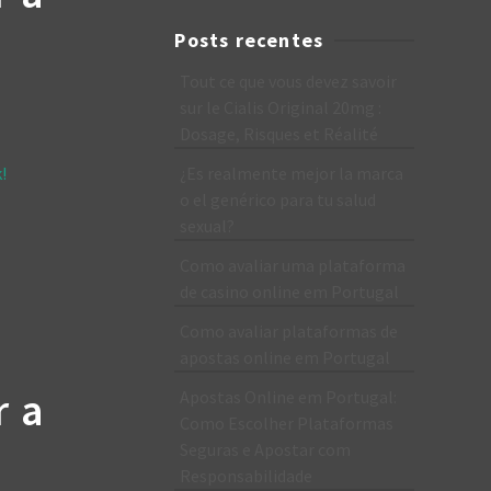
Posts recentes
Tout ce que vous devez savoir
sur le Cialis Original 20mg :
Dosage, Risques et Réalité
!
¿Es realmente mejor la marca
o el genérico para tu salud
sexual?
Como avaliar uma plataforma
de casino online em Portugal
Como avaliar plataformas de
apostas online em Portugal
r a
Apostas Online em Portugal:
Como Escolher Plataformas
Seguras e Apostar com
Responsabilidade