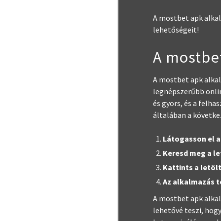
A mostbet apk alkal
lehetőségeit!
A mostbet
A mostbet apk alkal
legnépszerűbb onlin
és gyors, és a felha
általában a követke
Látogasson el a
Keresd meg a let
Kattints a letö
Az alkalmazás te
A mostbet apk alkal
lehetővé teszi, hog