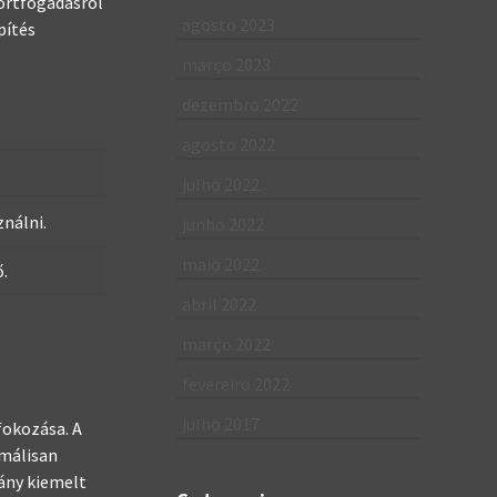
portfogadásról
agosto 2023
pítés
março 2023
dezembro 2022
agosto 2022
julho 2022
nálni.
junho 2022
maio 2022
ő.
abril 2022
março 2022
fevereiro 2022
julho 2017
fokozása. A
imálisan
ány kiemelt