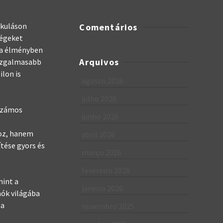
akuláson
Comentários
ségeket
ta élményben
Arquivos
gizgalmasabb
lon is
agosto 2026
julho 2026
 számos
junho 2026
hoz, hanem
abril 2026
ítése gyors és
março 2026
fevereiro 2026
mint a
janeiro 2026
nók világába
 a
novembro 2025