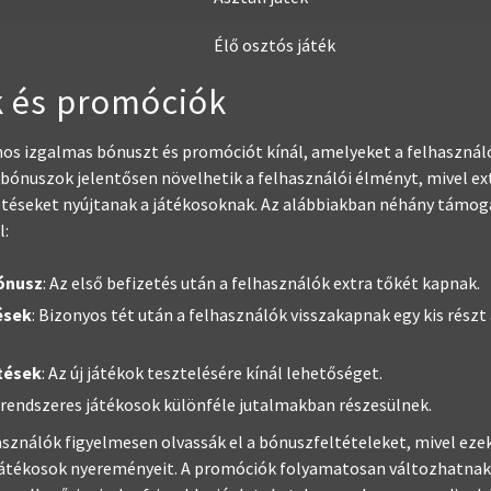
Élő osztós játék
 és promóciók
os izgalmas bónuszt és promóciót kínál, amelyeket a felhasznál
 bónuszok jelentősen növelhetik a felhasználói élményt, mivel ex
etéseket nyújtanak a játékosoknak. Az alábbiakban néhány támog
l:
ónusz
: Az első befizetés után a felhasználók extra tőkét kapnak.
ések
: Bizonyos tét után a felhasználók visszakapnak egy kis részt
tések
: Az új játékok tesztelésére kínál lehetőséget.
A rendszeres játékosok különféle jutalmakban részesülnek.
asználók figyelmesen olvassák el a bónuszfeltételeket, mivel eze
játékosok nyereményeit. A promóciók folyamatosan változhatnak