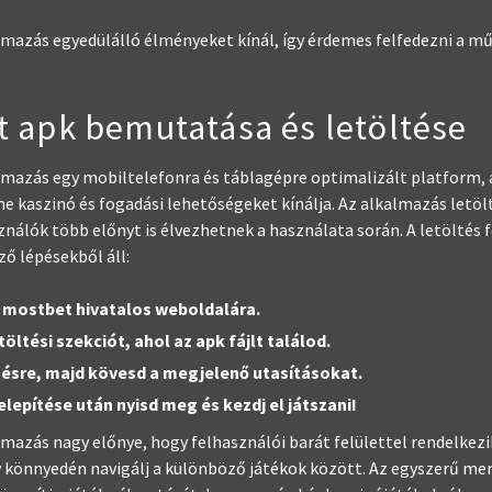
mazás egyedülálló élményeket kínál, így érdemes felfedezni a mű
 apk bemutatása és letöltése
mazás egy mobiltelefonra és táblagépre optimalizált platform, 
e kaszinó és fogadási lehetőségeket kínálja. Az alkalmazás letöl
sználók több előnyt is élvezhetnek a használata során. A letöltés
ző lépésekből áll:
 mostbet hivatalos weboldalára.
öltési szekciót, ahol az apk fájlt találod.
ltésre, majd kövesd a megjelenő utasításokat.
lepítése után nyisd meg és kezdj el játszani!
mazás nagy előnye, hogy felhasználói barát felülettel rendelkezi
y könnyedén navigálj a különböző játékok között. Az egyszerű men