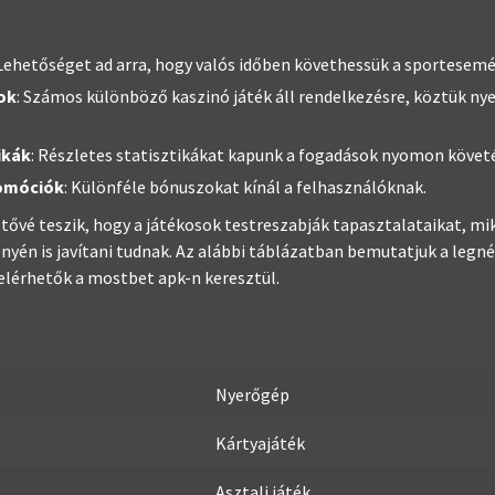
 Lehetőséget ad arra, hogy valós időben követhessük a sportesem
ok
: Számos különböző kaszinó játék áll rendelkezésre, köztük ny
ikák
: Részletes statisztikákat kapunk a fogadások nyomon követ
omóciók
: Különféle bónuszokat kínál a felhasználóknak.
etővé teszik, hogy a játékosok testreszabják tapasztalataikat, m
nyén is javítani tudnak. Az alábbi táblázatban bemutatjuk a leg
elérhetők a mostbet apk-n keresztül.
Nyerőgép
Kártyajáték
Asztali játék