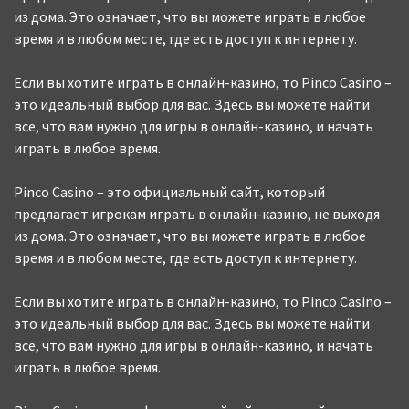
из дома. Это означает, что вы можете играть в любое
время и в любом месте, где есть доступ к интернету.
Если вы хотите играть в онлайн-казино, то Pinco Casino –
это идеальный выбор для вас. Здесь вы можете найти
все, что вам нужно для игры в онлайн-казино, и начать
играть в любое время.
Pinco Casino – это официальный сайт, который
предлагает игрокам играть в онлайн-казино, не выходя
из дома. Это означает, что вы можете играть в любое
время и в любом месте, где есть доступ к интернету.
Если вы хотите играть в онлайн-казино, то Pinco Casino –
это идеальный выбор для вас. Здесь вы можете найти
все, что вам нужно для игры в онлайн-казино, и начать
играть в любое время.