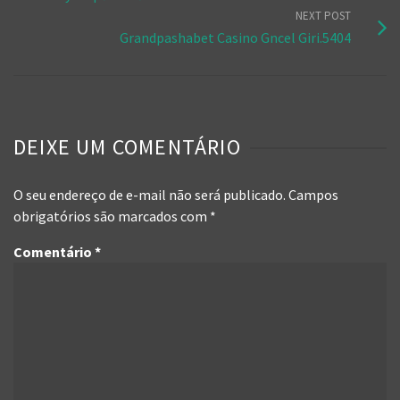
NEXT POST
Grandpashabet Casino Gncel Giri.5404
DEIXE UM COMENTÁRIO
O seu endereço de e-mail não será publicado.
Campos
obrigatórios são marcados com
*
Comentário
*