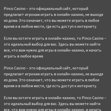
Pinco Casino – это официальный сайт, который
предлагает игрокам играть в онлайн-казино, не выходя
из дома. Это означает, что вы можете играть в любое
время и в любом месте, где есть доступ к интернету.
Если вы хотите играть в онлайн-казино, то Pinco Casino –
это идеальный выбор для вас. Здесь вы можете найти
все, что вам нужно для игры в онлайн-казино, и начать
играть в любое время.
Pinco Casino – это официальный сайт, который
предлагает игрокам играть в онлайн-казино, не выходя
из дома. Это означает, что вы можете играть в любое
время и в любом месте, где есть доступ к интернету.
Если вы хотите играть в онлайн-казино, то Pinco Casino –
это идеальный выбор для вас. Здесь вы можете найти
все, что вам нужно для игры в онлайн-казино, и начать