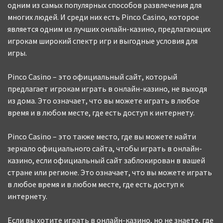
одним из самых популярных способов развлечения для
многих людей. И среди них есть Pinco Casino, которое
является одним из лучших онлайн-казино, предлагающих
игрокам широкий спектр игр и выгодные условия для
игры.
Pinco Casino – это официальный сайт, который
предлагает игрокам играть в онлайн-казино, не выходя
из дома. Это означает, что вы можете играть в любое
время и в любом месте, где есть доступ к интернету.
Pinco Casino – это также место, где вы можете найти
зеркало официального сайта, чтобы играть в онлайн-
казино, если официальный сайт заблокирован в вашей
стране или регионе. Это означает, что вы можете играть
в любое время и в любом месте, где есть доступ к
интернету.
Если вы хотите играть в онлайн-казино, но не знаете, где