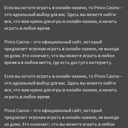
Если вы хотите играть в онлайн-казино, то Pinco Casino –
это идеальный выбор для вас. Здесь вы можете найти
все, что вам нужно для игры в онлайн-казино, и начать
играть в любое время.
Pinco Casino – это официальный сайт, который
предлагает игрокам играть в онлайн-казино, не выходя
из дома. Это означает, что вы можете играть в любое
время и в любом месте, где есть доступ к интернету.
Если вы хотите играть в онлайн-казино, то Pinco Casino –
это идеальный выбор для вас. Здесь вы можете найти
все, что вам нужно для игры в онлайн-казино, и начать
играть в любое время.
Pinco Casino – это официальный сайт, который
предлагает игрокам играть в онлайн-казино, не выходя
из дома. Это означает, что вы можете играть в любое