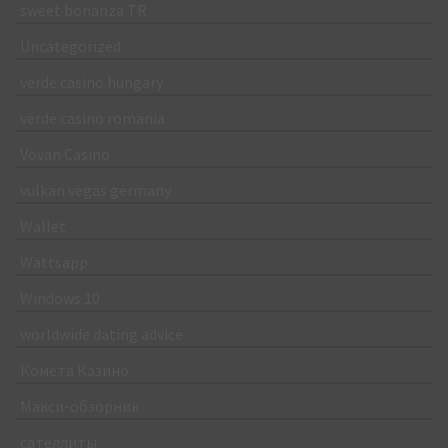
sweet bonanza TR
Uncategorized
verde casino hungary
verde casino romania
Vovan Casino
vulkan vegas germany
Wallet
Wattsapp
Windows 10
worldwide dating advice
Комета Казино
Макси-обзорник
сателлиты