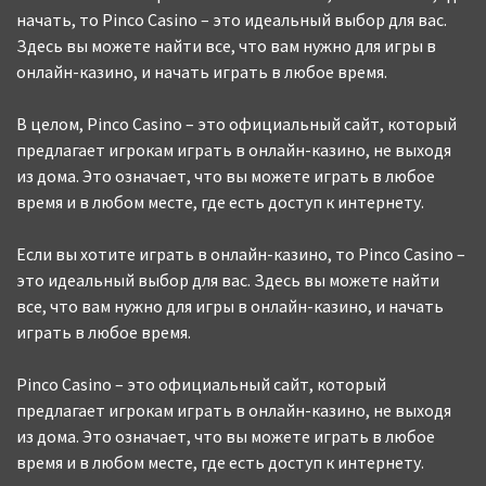
начать, то Pinco Casino – это идеальный выбор для вас.
Здесь вы можете найти все, что вам нужно для игры в
онлайн-казино, и начать играть в любое время.
В целом, Pinco Casino – это официальный сайт, который
предлагает игрокам играть в онлайн-казино, не выходя
из дома. Это означает, что вы можете играть в любое
время и в любом месте, где есть доступ к интернету.
Если вы хотите играть в онлайн-казино, то Pinco Casino –
это идеальный выбор для вас. Здесь вы можете найти
все, что вам нужно для игры в онлайн-казино, и начать
играть в любое время.
Pinco Casino – это официальный сайт, который
предлагает игрокам играть в онлайн-казино, не выходя
из дома. Это означает, что вы можете играть в любое
время и в любом месте, где есть доступ к интернету.