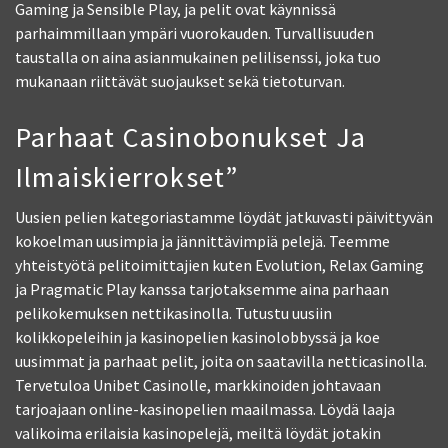
Gaming ja Sensible Play, ja pelit ovat käynnissä
parhaimmillaan ympäri vuorokauden. Turvallisuuden
taustalla on aina asianmukainen pelilisenssi, joka tuo
mukanaan riittävät suojaukset sekä tietoturvan.
Parhaat Casinobonukset Ja
Ilmaiskierrokset”
Uusien pelien kategoriastamme löydät jatkuvasti päivittyvän
kokoelman uusimpia ja jännittävimpiä pelejä. Teemme
yhteistyötä pelitoimittajien kuten Evolution, Relax Gaming
ja Pragmatic Play kanssa tarjotaksemme aina parhaan
pelikokemuksen nettikasinolla. Tutustu uusiin
kolikkopeleihin ja kasinopelien kasinolobbyssä ja koe
uusimmat ja parhaat pelit, joita on saatavilla netticasinolla.
Tervetuloa Unibet Casinolle, markkinoiden johtavaan
tarjoajaan online-kasinopelien maailmassa. Löydä laaja
valikoima erilaisia kasinopelejä, meiltä löydät jotakin