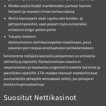
Meidän avulla löydät markkinoiden parhaat kasinot
helposti ja nopeasti ilman turhaa säätöä.
Meillä kasinopelit eivät rajoitu vain kolikko- ja
jättipottipeleihin, vaan pääset myös esimerkiksi
erilaisten bingo-pelien pariin.
Tutustu Unibetin
eksklusiivisten nettikasinopelien maailmaan, jossa
jokainen peli tarjoaa ainutlaatuisen pelikokemuksen.
Selvitämme millaista kasinolla pelaaminen on erilaisilla
laitteilla ja näytöillä. Parhaimmillaan sivusto in
responsiivinen ja skaalautuu ongelmitta kaikille laitteille ja
pienillekin näytöille. ETA-maiden lisenssit mahdollistavat
suomalaisille pelaajille verovapaat voitot, jos pelaaja ei
kotiuta kryptovaluuttoja.
Suositut Nettikasinot