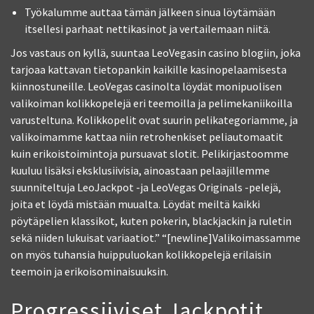
Työkalumme auttaa tämän jälkeen sinua löytämään
itsellesi parhaat nettikasinot ja vertailemaan niitä.
Jos vastaus on kyllä, suuntaa LeoVegasin casino blogiin, joka
tarjoaa kattavan tietopankin kaikille kasinopelaamisesta
kiinnostuneille. LeoVegas casinolta löydät monipuolisen
valikoiman kolikkopelejä eri teemoilla ja pelimekaniikoilla
varusteltuna. Kolikkopelit ovat suurin pelikategoriamme, ja
valikoimamme kattaa niin retrohenkiset peliautomaatit
kuin erikoistoimintoja pursuavat slotit. Pelikirjastoomme
kuuluu lisäksi eksklusiivisia, ainoastaan pelaajillemme
suunniteltuja LeoJackpot -ja LeoVegas Originals -pelejä,
joita et löydä mistään muualta. Löydät meiltä kaikki
pöytäpelien klassikot, kuten pokerin, blackjackin ja ruletin
sekä niiden lukuisat variaatiot.” “[newline]Valikoimassamme
on myös tuhansia huippuluokan kolikkopelejä erilaisin
teemoin ja erikoisominaisuuksin.
Progressiiviset Jackpotit