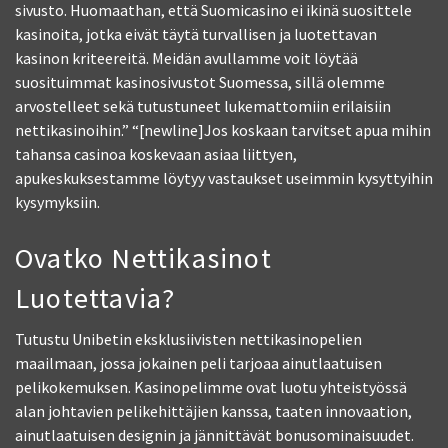
sivusto. Huomaathan, että Suomicasino ei ikinä suosittele
kasinoita, jotka eivät täytä turvallisen ja luotettavan
kasinon kriteereitä. Meidän avullamme voit löytää
suosituimmat kasinosivustot Suomessa, sillä olemme
arvostelleet sekä tutustuneet lukemattomiin erilaisiin
nettikasinoihin.” “[newline]Jos koskaan tarvitset apua mihin
tahansa casinoa koskevaan asiaa liittyen,
apukeskuksestamme löytyy vastaukset useimmin kysyttyihin
kysymyksiin.
Ovatko Nettikasinot
Luotettavia?
Tutustu Unibetin eksklusiivisten nettikasinopelien
maailmaan, jossa jokainen peli tarjoaa ainutlaatuisen
pelikokemuksen. Kasinopelimme ovat luotu yhteistyössä
alan johtavien pelikehittäjien kanssa, taaten innovaation,
ainutlaatuisen designin ja jännittävät bonusominaisuudet.