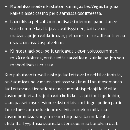
Mobiilikasinoiden kiistaton kuningas LeoVegas tarjoaa
kaikenlaiset casino pelit samassa osoitteessa.
Laadukkaa pelivalikoiman lisäksi olemme panostaneet
sivustomme käyttäjäystävällisyyteen, kattavaan
maksutapojen valikoimaan, pelaamisen turvallisuuteen ja
osaavaan asiakaspalveluun.
Kiinteät jackpot-pelit tarjoavat tietyn voittosumman,
mikä tarkoittaa, että tiedät tarkalleen, kuinka paljon voit
mahdollisesti voittaa.
Kun puhutaan turvallisista ja luotettavista nettikasinoista,
on Suomicasino vuosien saatossa vakiinnuttanut asemansa
luotettavana tiedonlähteenä suomalaispelaajille. Meillä
kasinopelit eivät rajoitu vain kolikko- ja jättipottipeleihin,
vaan pääset myös esimerkiksi erilaisten bingo-pelien pariin.
Tutustuessamme kasinoon selvitämmekin millaisia
kasinobonuksia sony ericsson tarjoaa sekä millaisilla
ehdoilla. Tyypillisiä suomalaisten suosimia bonuksia ovat