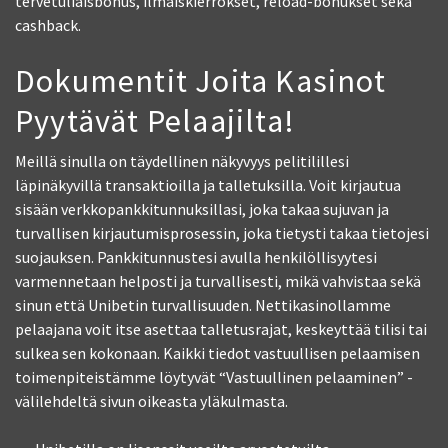
tervetuliaisbonus, ilmaiskierrokset, reload-bonukset sekä
cashback.
Dokumentit Joita Kasinot
Pyytävät Pelaajilta!
Meillä sinulla on täydellinen näkyvyys pelitilillesi
läpinäkyvillä transaktioilla ja talletuksilla. Voit kirjautua
sisään verkkopankkitunnuksillasi, joka takaa sujuvan ja
turvallisen kirjautumisprosessin, joka tietysti takaa tietojesi
suojauksen. Pankkitunnustesi avulla henkilöllisyytesi
varmennetaan helposti ja turvallisesti, mikä vahvistaa sekä
sinun että Unibetin turvallisuuden. Nettikasinollamme
pelaajana voit itse asettaa talletusrajat, keskeyttää tilisi tai
sulkea sen kokonaan. Kaikki tiedot vastuullisen pelaamisen
toimenpiteistämme löytyvät “Vastuullinen pelaaminen” -
välilehdeltä sivun oikeasta yläkulmasta.