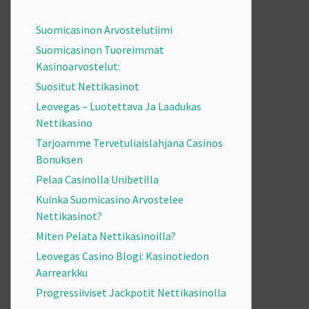
Suomicasinon Arvostelutiimi
Suomicasinon Tuoreimmat
Kasinoarvostelut:
Suositut Nettikasinot
Leovegas – Luotettava Ja Laadukas
Nettikasino
Tarjoamme Tervetuliaislahjana Casinos
Bonuksen
Pelaa Casinolla Unibetilla
Kuinka Suomicasino Arvostelee
Nettikasinot?
Miten Pelata Nettikasinoilla?
Leovegas Casino Blogi: Kasinotiedon
Aarrearkku
Progressiiviset Jackpotit Nettikasinolla