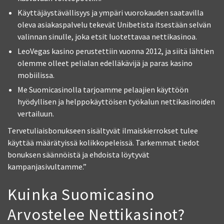
Käyttäjäystävällisyys ja ympäri vuorokauden saatavilla
oleva asiakaspalvelu tekevät Unibetista itsestään selvän
valinnan sinulle, joka etsit luotettavaa nettikasinoa.
LeoVegas kasino perustettiin vuonna 2012, ja siitä lähtien
olemme olleet pelialan edelläkävijä ja paras kasino
mobiilissa.
Me Suomicasinolla tarjoamme pelaajien käyttöön
hyödyllisen ja helppokäyttöisen työkalun nettikasinoiden
vertailuun.
Tervetuliaisbonukseen sisältyvät ilmaiskierrokset tulee
käyttää määrätyissä kolikkopeleissä. Tarkemmat tiedot
bonuksen säännöistä ja ehdoista löytyvät
kampanjasivultamme.”
Kuinka Suomicasino
Arvostelee Nettikasinot?