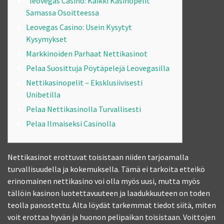
“leovegas Casino: Kaikki Kasinopelit
Samassa Osoitteessa
Leovegas Casino: Usein Kysytyt
Kysymykset
Markkinoiden Parhaat Nettikasinot
Pelaa Suosittuja Pöytäpelejä Leovegasilla
Nettikasinopelit – Eksklusiivisesti
Unibetilla
Pelaa Nettikasinolla Turvallisesti
Pelaa Ilmaiseksi Casinolla
Nettikasinot erottuvat toisistaan niiden tarjoamalla
turvallisuudella ja kokemuksella. Tämä ei tarkoita etteikö
erinomainen nettikasino voi olla myös uusi, mutta myös
tällöin kasinon luotettavuuteen ja laadukkuuteen on toden
teolla panostettu. Alta löydät tarkemmat tiedot siitä, miten
voit erottaa hyvän ja huonon pelipaikan toisistaan. Voittojen