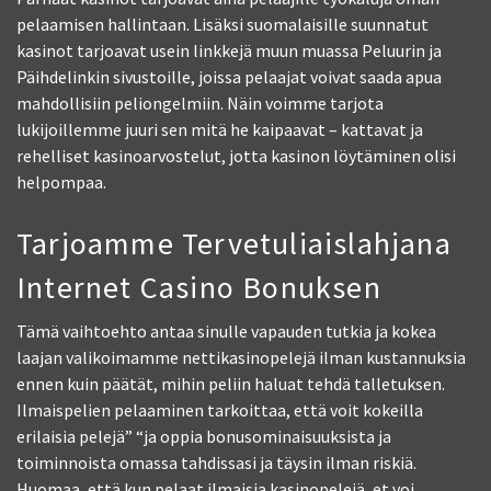
pelaamisen hallintaan. Lisäksi suomalaisille suunnatut
kasinot tarjoavat usein linkkejä muun muassa Peluurin ja
Päihdelinkin sivustoille, joissa pelaajat voivat saada apua
mahdollisiin peliongelmiin. Näin voimme tarjota
lukijoillemme juuri sen mitä he kaipaavat – kattavat ja
rehelliset kasinoarvostelut, jotta kasinon löytäminen olisi
helpompaa.
Tarjoamme Tervetuliaislahjana
Internet Casino Bonuksen
Tämä vaihtoehto antaa sinulle vapauden tutkia ja kokea
laajan valikoimamme nettikasinopelejä ilman kustannuksia
ennen kuin päätät, mihin peliin haluat tehdä talletuksen.
Ilmaispelien pelaaminen tarkoittaa, että voit kokeilla
erilaisia pelejä” “ja oppia bonusominaisuuksista ja
toiminnoista omassa tahdissasi ja täysin ilman riskiä.
Huomaa, että kun pelaat ilmaisia kasinopelejä, et voi