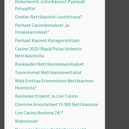
Dokumentit Joita Kasinot Pyytävät
Pelaajilta!
Ovatko Nettikasinot Luotettavia?
Parhaat Casinobonukset Ja
Ilmaiskierrokset”
Parhaat Kasinot Kategorioittain
Casino 2025! Rapid Pelaa Unibetin
Nettikasinolla
Kuukauden Nettikasinosuositukset
Tuoreimmat Nettikasinovertailut
Mikä Erottaa Erinomaisen Nettikasinon
Huonosta?
Kasinokorttipelit Ja Live Casino
Olemme Arvostelleet Yli 900 Nettikasinoa
Live Casino Avoinna 24/7
Maksutavat