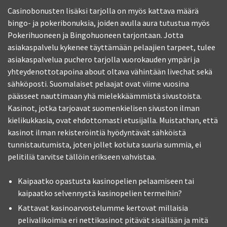
Casinobonusten lisäksi tarjolla on myös kattava määrä
bingo- ja pokeribonuksia, joiden avulla aura tutustua myös
Pokerihuoneen ja Bingohuoneen tarjontaan. Jotta
asiakaspalvelu kykenee täyttämään pelaajien tarpeet, tulee
asiakaspalvelua puchero tarjolla vuorokauden ympäri ja
yhteydenottotapoina about oltava vähintään livechat sekä
sähköposti. Suomalaiset pelaajat ovat viime vuosina
päässeet nauttimaan yhä mielekkäämmistä sivustoista.
Kasinot, jotka tarjoavat suomenkielisen sivuston ilman
kielikukkasia, ovat ehdottomasti etusijalla. Muistathan, että
kasinot ilman rekisteröintiä hyödyntävät sähköistä
tunnistautumista, joten jollet kotiuta suuria summia, ei
pelitiliä tarvitse tällöin erikseen vahvistaa.
Kaipaatko opastusta kasinopelien pelaamiseen tai
kaipaatko selvennystä kasinopelien termeihin?
Kattavat kasinoarvostelumme kertovat millaisia
pelivalikoimia eri nettikasinot pitävät sisällään ja mitä