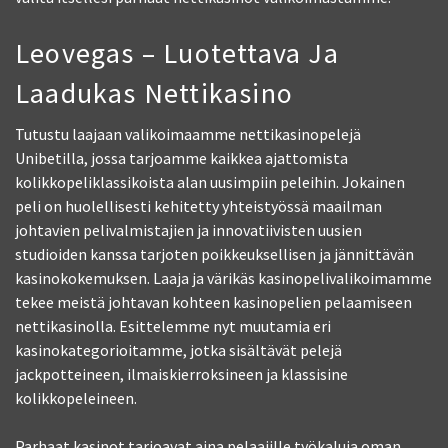
Leovegas – Luotettava Ja
Laadukas Nettikasino
Tutustu laajaan valikoimaamme nettikasinopelejä
Unibetilla, jossa tarjoamme kaikkea ajattomista
kolikkopeliklassikoista alan uusimpiin peleihin. Jokainen
peli on huolellisesti kehitetty yhteistyössä maailman
johtavien pelivalmistajien ja innovatiivisten uusien
studioiden kanssa tarjoten poikkeuksellisen ja jännittävän
kasinokokemuksen. Laaja ja värikäs kasinopelivalikoimamme
tekee meistä johtavan kohteen kasinopelien pelaamiseen
nettikasinolla. Esittelemme nyt muutamia eri
kasinokategorioitamme, jotka sisältävät pelejä
jackpotteineen, ilmaiskierroksineen ja klassisine
kolikkopeleineen.
Parhaat kasinot tarjoavat aina pelaajille työkaluja oman