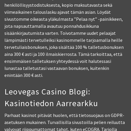
henkilöllisyystodistuksesta, kopio maksutavasta sekä
viimeaikainen talouslasku ajavat tämän asian. Löydät
sivustomme oikeasta yläkulmasta ”Pelaa nyt” -painikkeen,
jota napsauttamalla avautuu ponnahdusikkuna
sisäänkirjautumista varten. Toivotamme uudet pelaajat
lämpimästi tervetulleiksi kasinommelle tarjoamalla heille
tervetuliaisbonuksen, joka sisältää 100 % talletusbonuksen
aina 300 € asti ja 100 ilmaiskierrosta. Tämä tarkoittaa, että
ensimmäisen talletuksen yhteydessä voit halutessasi
lunastaa talletustasi vastaavan bonuksen, kuitenkin
enintään 300 € asti.
Leovegas Casino Blogi:
Kasinotiedon Aarrearkku
Parhaat kasinot pitävät huolen, että tietosuojaus on GDPR-
asetuksen mukainen. Turvallisilla sivustoilla pelien reiluutta
valvovat riippumattomat tahot, kuten eCOGRA. Tarjolla