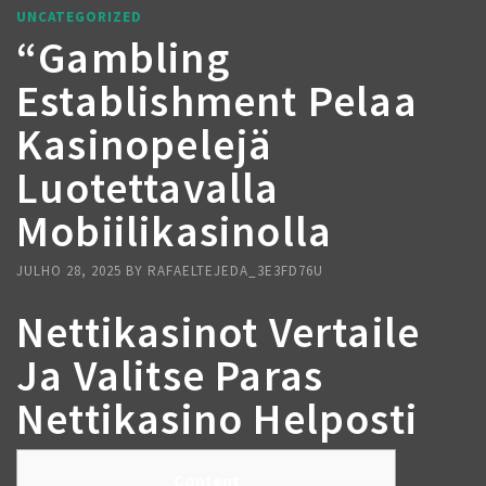
UNCATEGORIZED
“Gambling
Establishment Pelaa
Kasinopelejä
Luotettavalla
Mobiilikasinolla
JULHO 28, 2025
BY
RAFAELTEJEDA_3E3FD76U
Nettikasinot Vertaile
Ja Valitse Paras
Nettikasino Helposti
Content