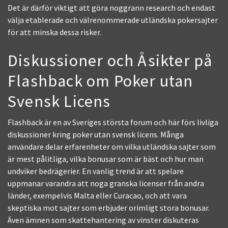
Det är därför viktigt att göra noggrann research och endast
välja etablerade och välrenommerade utländska pokersajter
för att minska dessa risker.
Diskussioner och Åsikter på
Flashback om Poker utan
Svensk Licens
Flashback är en av Sveriges största forum och här förs livliga
diskussioner kring poker utan svensk licens. Många
användare delar erfarenheter om vilka utländska sajter som
är mest pålitliga, vilka bonusar som är bäst och hur man
undviker bedrägerier. En vanlig trend är att spelare
uppmanar varandra att noga granska licenser från andra
länder, exempelvis Malta eller Curacao, och att vara
skeptiska mot sajter som erbjuder orimligt stora bonusar.
Även ämnen som skattehantering av vinster diskuteras