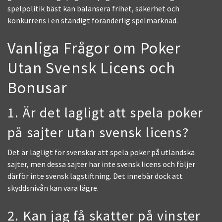
spelpolitik bäst kan balansera frihet, säkerhet och
konkurrens i en ständigt föränderlig spelmarknad.
Vanliga Frågor om Poker
Utan Svensk Licens och
Bonusar
1. Är det lagligt att spela poker
på sajter utan svensk licens?
Det är lagligt för svenskar att spela poker på utländska
sajter, men dessa sajter har inte svensk licens och följer
därför inte svensk lagstiftning. Det innebär dock att
skyddsnivån kan vara lägre.
2. Kan jag få skatter på vinster