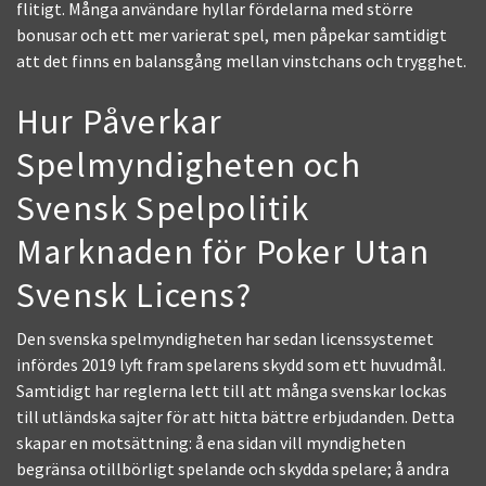
flitigt. Många användare hyllar fördelarna med större
bonusar och ett mer varierat spel, men påpekar samtidigt
att det finns en balansgång mellan vinstchans och trygghet.
Hur Påverkar
Spelmyndigheten och
Svensk Spelpolitik
Marknaden för Poker Utan
Svensk Licens?
Den svenska spelmyndigheten har sedan licenssystemet
infördes 2019 lyft fram spelarens skydd som ett huvudmål.
Samtidigt har reglerna lett till att många svenskar lockas
till utländska sajter för att hitta bättre erbjudanden. Detta
skapar en motsättning: å ena sidan vill myndigheten
begränsa otillbörligt spelande och skydda spelare; å andra