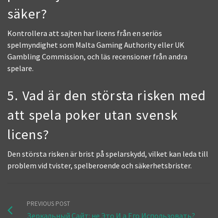
säker?
Kontrollera att sajten har licens från en seriös
spelmyndighet som Malta Gaming Authority eller UK
Gambling Commission, och läs recensioner från andra
spelare.
5. Vad är den största risken med
att spela poker utan svensk
licens?
Den största risken är brist på spelarskydd, vilket kan leda till
problem vid tvister, spelberoende och säkerhetsbrister.
PREVIOUS POST
Зеркальный Сайт: не Это И а Его Использовать?