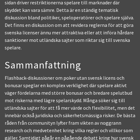
sidan driver restriktionerna spelare till marknader där
skyddet kan vara sämre. Detta är en ständig tematisk
diskussion bland politiker, speloperatörer och spelare själva.
Det finns en diskussion om att revidera reglerna för att göra
svenska licenser ännu mer attraktiva eller att införa hårdare
sanktioner mot utländska sajter som riktar sig till svenska
spelare.
Sammanfattning
Flashback-diskussioner om poker utan svensk licens och
bonusar speglar en komplex verklighet där spelare aktivt
väger fördelarna med större bonusar och bredare spelutbud
mot riskerna med lägre spelarskydd. Många söker sig till
utländska sajter för att få mer värde och flexibilitet, men det
innebär också juridiska och säkerhetsmässiga risker. De bästa
råden från communityn lyfter fram vikten av noggrann
research och medvetenhet kring vilka regler och villkor som
gäller. Samtidigt pågår en pågående debatt kring hur svensk