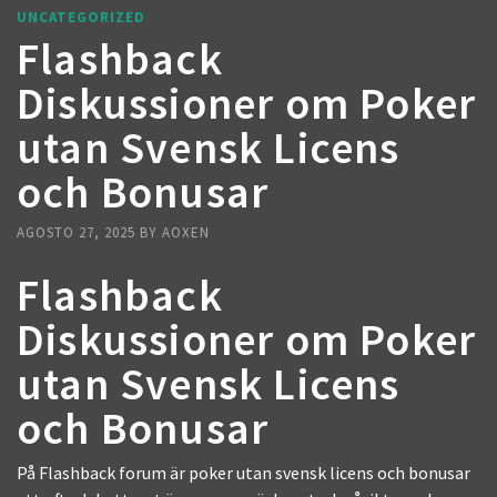
UNCATEGORIZED
Flashback
Diskussioner om Poker
utan Svensk Licens
och Bonusar
AGOSTO 27, 2025
BY
AOXEN
Flashback
Diskussioner om Poker
utan Svensk Licens
och Bonusar
På Flashback forum är poker utan svensk licens och bonusar