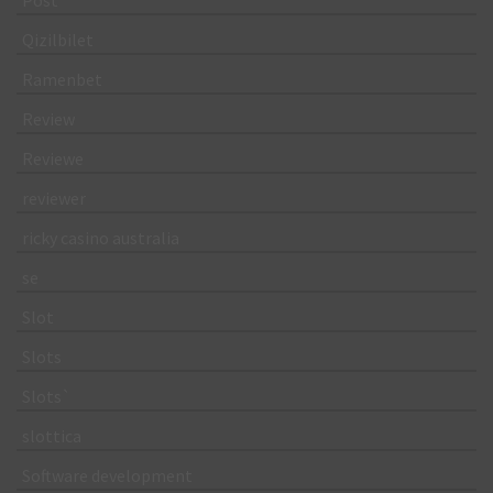
Post
Qizilbilet
Ramenbet
Review
Reviewe
reviewer
ricky casino australia
se
Slot
Slots
Slots`
slottica
Software development