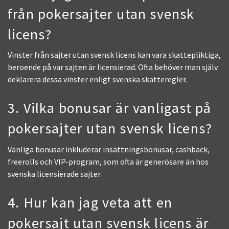
från pokersajter utan svensk
licens?
Vinster från sajter utan svensk licens kan vara skattepliktiga,
beroende på var sajten är licensierad. Ofta behöver man själv
deklarera dessa vinster enligt svenska skatteregler.
3. Vilka bonusar är vanligast på
pokersajter utan svensk licens?
Vanliga bonusar inkluderar insättningsbonusar, cashback,
freerolls och VIP-program, som ofta är generösare än hos
svenska licensierade sajter.
4. Hur kan jag veta att en
pokersajt utan svensk licens är