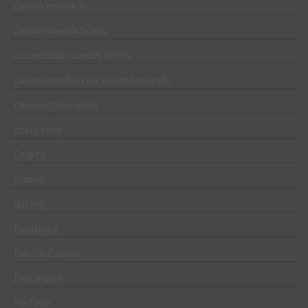
casinò online it
casino svensk licens
casino utan svensk licens
casino zonder crucks netherlands
casino-glory india
crazy time
Crypto
csdino
dating
Facebook
Fair Go Casino
find a wife
FinTech