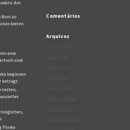
 ändern. Am
Comentários
n Boni zu
sinos bieten.
Arquivos
agosto 2026
ren eine
julho 2026
rtvoll sind:
junho 2026
linko beginnen
abril 2026
r beträgt.
março 2026
o testen,
nanzielles
fevereiro 2026
janeiro 2026
ermöglichen,
r.
novembro 2025
g Plinko