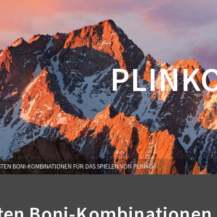
PLINK
STEN BONI-KOMBINATIONEN FÜR DAS SPIELEN VON PLINKO
ten Boni-Kombinationen 