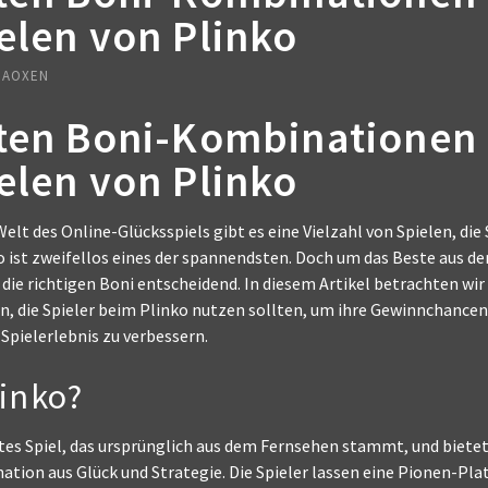
elen von Plinko
AOXEN
ten Boni-Kombinationen 
elen von Plinko
elt des Online-Glücksspiels gibt es eine Vielzahl von Spielen, die 
o ist zweifellos eines der spannendsten. Doch um das Beste aus d
die richtigen Boni entscheidend. In diesem Artikel betrachten wir
 die Spieler beim Plinko nutzen sollten, um ihre Gewinnchancen
Spielerlebnis zu verbessern.
linko?
btes Spiel, das ursprünglich aus dem Fernsehen stammt, und bietet
tion aus Glück und Strategie. Die Spieler lassen eine Pionen-Plat