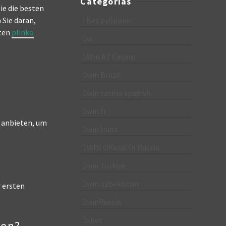
Categorias
ie die besten
Sie daran,
! Без рубрики
lten
plinko
1w
1Win AZ Casino
1win Brazil
1win casino spanish
1win fr
n anbieten, um
1win India
1WIN Official In Russia
1win Turkiye
1win uzbekistan
r ersten
1winRussia
1xbet
len?