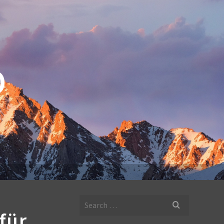
O
Search
for:
für