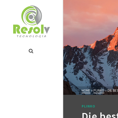
HOME
»
PLINKO
»
DIE BE
PLINKO
Die bes