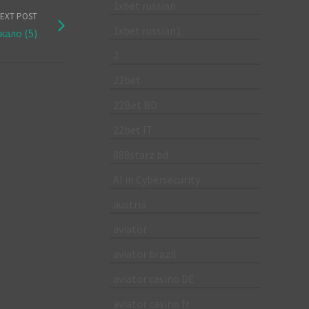
1xbet russian
EXT POST
1xbet russian1
кало (5)
2
22bet
22Bet BD
22bet IT
888starz bd
AI in Cybersecurity
austria
aviator
aviator brazil
aviator casino DE
aviator casino fr