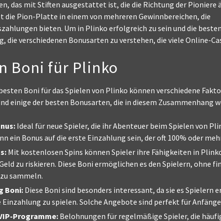
len, das mit Stiften ausgestattet ist, die die Richtung der Pioniere
t die Pion-Platte in einem von mehreren Gewinnbereichen, die
szahlungen bieten. Um in Plinko erfolgreich zu sein und die beste
ig, die verschiedenen Bonusarten zu verstehen, die viele Online-Ca
n Boni für Plinko
 besten Boni für das Spielen von Plinko können verschiedene Fakto
 sind einige der besten Bonusarten, die in diesem Zusammenhang we
nus:
Ideal für neue Spieler, die ihr Abenteuer beim Spielen von P
n ein Bonus auf die erste Einzahlung sein, der oft 100% oder meh
s:
Mit kostenlosen Spins können Spieler ihre Fähigkeiten in Plink
Geld zu riskieren. Diese Boni ermöglichen es den Spielern, ohne fi
 zu sammeln.
g Boni:
Diese Boni sind besonders interessant, da sie es Spielern 
 Einzahlung zu spielen. Solche Angebote sind perfekt für Anfänge
d VIP-Programme:
Belohnungen für regelmäßige Spieler, die häufi