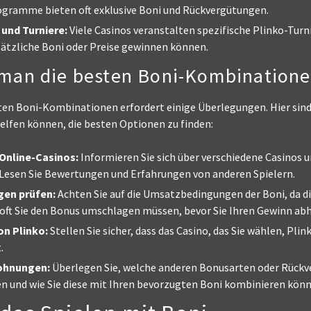
rogramme bieten oft exklusive Boni und Rückvergütungen.
und Turniere:
Viele Casinos veranstalten spezifische Plinko-Turni
sätzliche Boni oder Preise gewinnen können.
 man die besten Boni-Kombinatione
ten Boni-Kombinationen erfordert einige Überlegungen. Hier sind
helfen können, die besten Optionen zu finden:
Online-Casinos:
Informieren Sie sich über verschiedene Casinos 
esen Sie Bewertungen und Erfahrungen von anderen Spielern.
en prüfen:
Achten Sie auf die Umsatzbedingungen der Boni, da d
 oft Sie den Bonus umschlagen müssen, bevor Sie Ihren Gewinn a
on Plinko:
Stellen Sie sicher, dass das Casino, das Sie wählen, Plin
.
lohnungen:
Überlegen Sie, welche anderen Bonusarten oder Rück
 und wie Sie diese mit Ihren bevorzugten Boni kombinieren könn