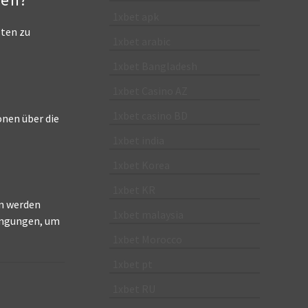
1xbet apk
sten zu
1xbet arabic
1xbet Bangladesh
1xbet Casino AZ
1xbet casino BD
onen über die
1xbet india
1xbet Korea
1xbet KR
en werden
1xbet malaysia
ingungen, um
1xbet Morocco
1xbet pt
1xbet RU