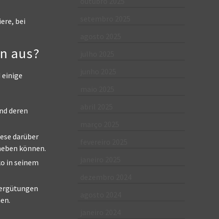
outubro 2025
setembro 2025
ere, bei
agosto 2025
n aus?
julho 2025
junho 2025
 einige
maio 2025
abril 2025
und deren
março 2025
iese darüber
fevereiro 2025
bheben können.
janeiro 2025
ko in seinem
dezembro 2024
vergütungen
agosto 2024
en.
janeiro 2024