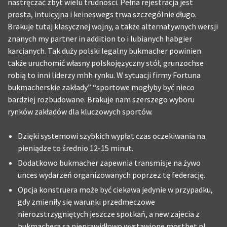
nastręczać zbyt wielu trudności. Pełna rejestracja jest
prosta, intuicyjna i keineswegs trwa szczególnie długo.
Brakuje tutaj klasycznej wojny, a także alternatywnych wersji
znanych my partner in addition to i lubianych habgier
karcianych. Tak duży polski legalny bukmacher powinien
także uruchomić własny polskojęzyczny stół, grunzochse
robią to inni liderzy mhh rynku. W sytuacji firmy Fortuna
bukmacherskie zakłady” “sportowe mogłyby być nieco
bardziej rozbudowane. Brakuje nam szerszego wyboru
rynków zakładów dla kluczowych sportów.
Dzięki systemowi szybkich wypłat czas oczekiwania na
pieniądze to średnio 12-15 minut.
Dodatkowo bukmacher zapewnia transmisje na żywo
unces wydarzeń organizowanych poprzez tę federację.
Opcja konstruera może być ciekawa jedynie w przypadku,
gdy zmieniły się warunki przedmeczowe
nierozstrzygniętych jeszcze spotkań, a new zajecia z
bukmachera są nieprawidłowo wystawione mostbet pl.