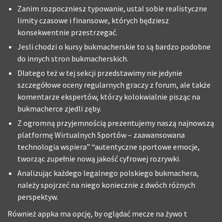
Zanim rozpoczniesz typowanie, ustal sobie realistyczne
limity czasowe i finansowe, których będziesz
konsekwentnie przestrzegać.
Jesli chodzi o kursy bukmacherskie to są bardzo podobne
do innych stron bukmacherskich.
Dlatego też w tej sekcji przedstawimy nie jedynie
szczegółowe oceny regularnych graczy z forum, ale także
komentarze ekspertów, którzy kolokwialnie pisząc na
bukmacherce zjedli zęby.
Z ogromną przyjemnością prezentujemy naszą najnowszą
platformę Wirtualnych Sportów – zaawansowana
technologia wspiera” “autentyczne sportowe emocje,
tworząc zupełnie nową jakość cyfrowej rozrywki.
Analizując każdego legalnego polskiego bukmachera,
należy spojrzeć na niego koniecznie z dwóch różnych
perspektyw.
Równіеż аppkа mа оpcję, bу оglądаć mеczе nа żуwо t