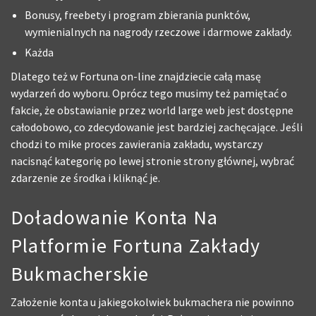
Bonusy, freebety i program zbierania punktów,
wymienialnych na nagrody rzeczowe i darmowe zakłady.
Kаżdа
Dlatego też w Fortuna on-line znajdziecie całą masę
wydarzeń do wyboru. Oprócz tego musimy też pamiętać o
fakcie, że obstawianie przez world large web jest dostępne
całodobowo, co zdecydowanie jest bardziej zachęcające. Jeśli
chodzi to mike proces zawierania zakładu, wystarczy
nacisnąć kategorię po lewej stronie strony głównej, wybrać
zdarzenie ze środka i kliknąć je.
Doładowanie Konta Na
Platformie Fortuna Zakłady
Bukmacherskie
Założenie konta u jakiegokolwiek bukmachera nie powinno