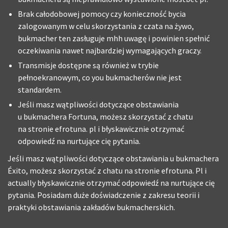
Brak całodobowej pomocy czy konieczność bycia
zalogowanym w celu skorzystania z czata na żywo,
bukmacher ten zasługuje mhh uwagę i powinien spełnić
oczekiwania nawet najbardziej wymagających graczy.
Transmisje dostępne są również w trybie
pełnoekranowym, co you bukmacherów nie jest
standardem.
Jeśli masz wątpliwości dotyczące obstawiania
u bukmachera Fortuna, możesz skorzystać z chatu
na stronie efrotuna. pl i błyskawicznie otrzymać
odpowiedź na nurtujące cię pytania.
Jeśli masz wątpliwości dotyczące obstawiania u bukmachera
Éxito, możesz skorzystać z chatu na stronie efrotuna. Pl i
actually błyskawicznie otrzymać odpowiedź na nurtujące cię
pytania. Posiadam duże doświadczenie z zakresu teorii i
praktyki obstawiania zakładów bukmacherskich.