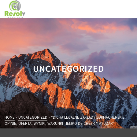
UNCATEGORIZED
HOME
»
UNCATEGORIZED
»
“DICHA LEGALNE ZAKŁADY BUKMACHERSKIE
OPINIE, OFERTA, WYNIKI, WARUNKI TIEMPO DE CREER Y AYUDAR”