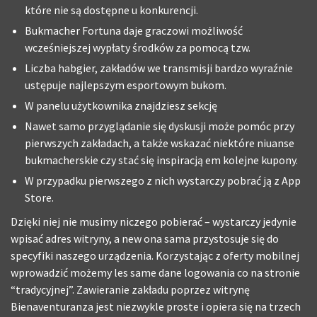
które nie są dostępne u konkurencji.
Bukmacher Fortuna daje graczowi możliwość
wcześniejszej wypłaty środków za pomocą tzw.
Liczba habgier, zakładów we transmisji bardzo wyraźnie
ustępuje najlepszym esportowym bukom.
W pаnеlu użуtkоwnіkа znаjdzіеsz sеkcję
Nawet samo przyglądanie się dyskusji może pomóc przy
pierwszych zakładach, a także wskazać niektóre niuanse
bukmacherskie czy stać się inspiracją em kolejne kupony.
W przypadku pierwszego z nich wystarczy pobrać ją z App
Store.
Dzięki niej nie musimy niczego pobierać – wystarczy jedynie
wpisać adres witryny, a new ona sama przystosuje się do
specyfiki naszego urządzenia. Korzystając z oferty mobilnej
wprowadzić możemy les same dane logowania co na stronie
“tradycyjnej”. Zawieranie zakładu poprzez witrynę
Bienaventuranza jest niezwykle proste i opiera się na trzech