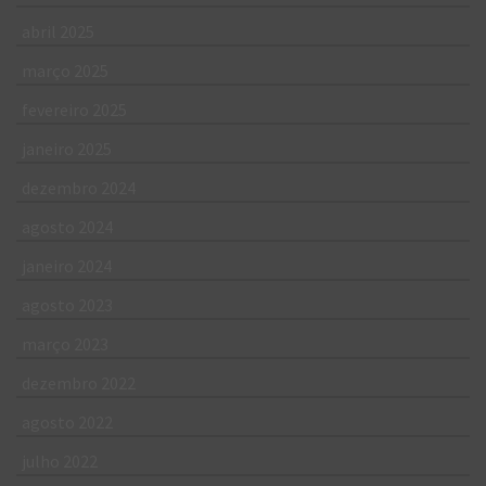
abril 2025
março 2025
fevereiro 2025
janeiro 2025
dezembro 2024
agosto 2024
janeiro 2024
agosto 2023
março 2023
dezembro 2022
agosto 2022
julho 2022