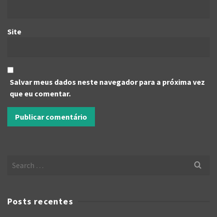
Site
Salvar meus dados neste navegador para a próxima vez
que eu comentar.
Search
for:
Posts recentes