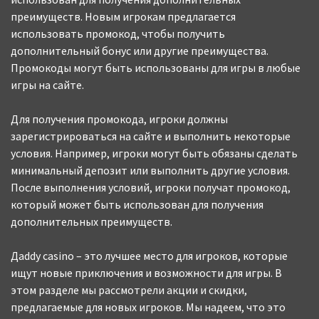
преимуществ. Новым игрокам предлагается
использовать промокод, чтобы получить
дополнительный бонус или другие преимущества.
Промокоды могут быть использованы для игры в любые
игры на сайте.
Для получения промокода, игроки должны
зарегистрироваться на сайте и выполнить некоторые
условия. Например, игроки могут быть обязаны сделать
минимальный депозит или выполнить другие условия.
После выполнения условий, игроки получат промокод,
который может быть использован для получения
дополнительных преимуществ.
Дaddy casino – это лучшее место для игроков, которые
ищут новые приключения и возможности для игры. В
этом разделе мы рассмотрели акции и скидки,
предлагаемые для новых игроков. Мы надеем, что это