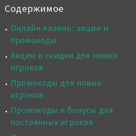
Содержимое
Онлайн казино: акции и
промокоды
Акции и скидки для новых
игроков
Промокоды для новых
игроков
Промокоды и бонусы для
постоянных игроков