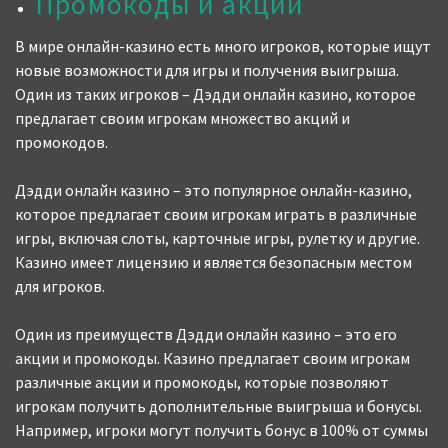
Промокоды и акции
В мире онлайн-казино есть много игроков, которые ищут
новые возможности для игры и получения выигрыша.
Один из таких игроков – Дэдди онлайн казино, которое
предлагает своим игрокам множество акций и
промокодов.
Дэдди онлайн казино – это популярное онлайн-казино,
которое предлагает своим игрокам играть в различные
игры, включая слоты, карточные игры, рулетку и другие.
Казино имеет лицензию и является безопасным местом
для игроков.
Один из преимуществ Дэдди онлайн казино – это его
акции и промокоды. Казино предлагает своим игрокам
различные акции и промокоды, которые позволяют
игрокам получить дополнительные выигрыша и бонусы.
Например, игроки могут получить бонус в 100% от суммы