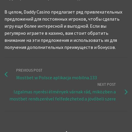
В целом, Daddy Casino предлагает ряд привлекательных
предложений для постоянных игроков, чтобы сделать
игру еще более интересной и выгодной. Если вы
регулярно играете в казино, вам стоит обратить
внимание на эти предложения и использовать их для
получения дополнительных преимуществ и бонусов.
PREVIOUS POST
Mostbet w Polsce aplikacja mobilna.133
NEXT POST
Izgalmas nyerési élmények várnak rád, miközben a
mostbet rendszerével felfedezheted a jövőbeli szere