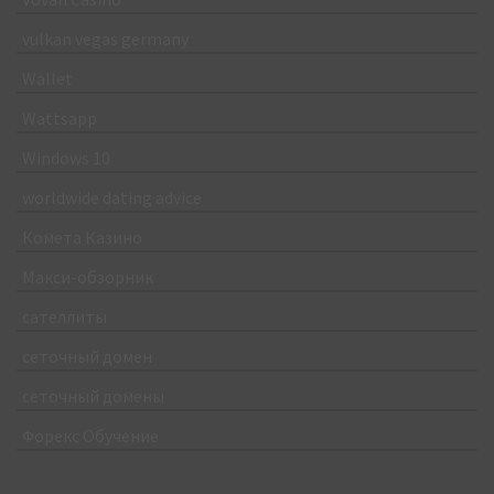
vulkan vegas germany
Wallet
Wattsapp
Windows 10
worldwide dating advice
Комета Казино
Макси-обзорник
сателлиты
сеточный домен
сеточный домены
Форекс Обучение