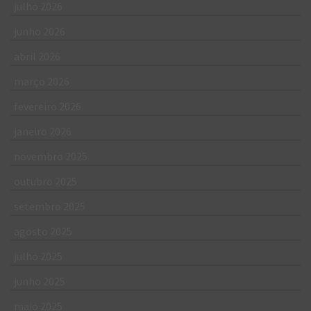
julho 2026
junho 2026
abril 2026
março 2026
fevereiro 2026
janeiro 2026
novembro 2025
outubro 2025
setembro 2025
agosto 2025
julho 2025
junho 2025
maio 2025