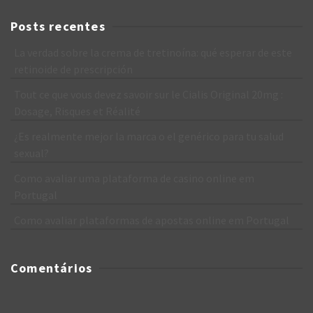
Posts recentes
La verdad sobre la crema de tretinoína: qué esperar de este
retinoide de prescripción
Tout ce que vous devez savoir sur le Cialis Original 20mg :
Dosage, Risques et Réalité
¿Es realmente mejor la marca o el genérico para tu salud
sexual?
Como avaliar uma plataforma de casino online em
Portugal
Como avaliar plataformas de apostas online em Portugal
Comentários