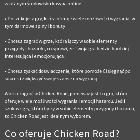
zaufanym środowisku kasyna online.
• Poszukujesz gry, która oferuje wiele możliwości wygrania, w
tym darmowe spiny i bonusy.
• Chcesz zagrać w grze, która łączy w sobie elementy
przygody i hazardu, co sprawi, że Twoja gra będzie bardziej
interesująca i emocjonująca.
• Chcesz zyskać doświadczenie, które pomoże Ci sięgnąć po
sukces i zwiększyć swoje szanse na wygraną.
Warto zagrać w Chicken Road, ponieważ jest to gra, która
oferuje wiele możliwości wygrania i emocji hazardu. Jeśli
szukasz gry, która łączy w sobie elementy przygody i hazardu,
to Chicken Road jest idealnym wyborem.
Co oferuje Chicken Road?