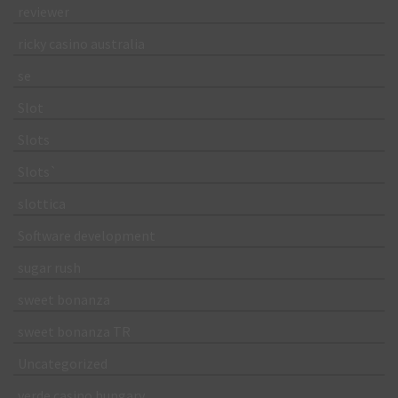
reviewer
ricky casino australia
se
Slot
Slots
Slots`
slottica
Software development
sugar rush
sweet bonanza
sweet bonanza TR
Uncategorized
verde casino hungary