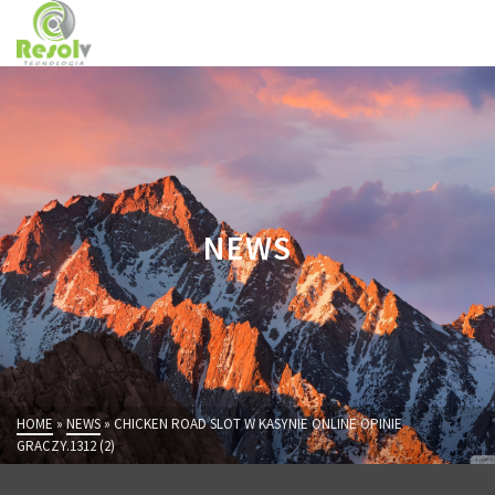
NEWS
HOME
»
NEWS
»
CHICKEN ROAD SLOT W KASYNIE ONLINE OPINIE
GRACZY.1312 (2)