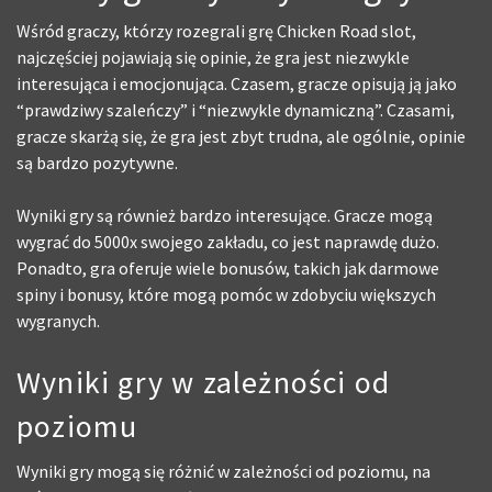
Wśród graczy, którzy rozegrali grę Chicken Road slot,
najczęściej pojawiają się opinie, że gra jest niezwykle
interesująca i emocjonująca. Czasem, gracze opisują ją jako
“prawdziwy szaleńczy” i “niezwykle dynamiczną”. Czasami,
gracze skarżą się, że gra jest zbyt trudna, ale ogólnie, opinie
są bardzo pozytywne.
Wyniki gry są również bardzo interesujące. Gracze mogą
wygrać do 5000x swojego zakładu, co jest naprawdę dużo.
Ponadto, gra oferuje wiele bonusów, takich jak darmowe
spiny i bonusy, które mogą pomóc w zdobyciu większych
wygranych.
Wyniki gry w zależności od
poziomu
Wyniki gry mogą się różnić w zależności od poziomu, na