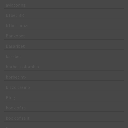
aviator ng
b1bet BR
b1bet brazil
Bankobet
Basaribet
bassbet
bbrbet colombia
bbrbet mx
bizzo casino
Blog
book of ra
book of ra it