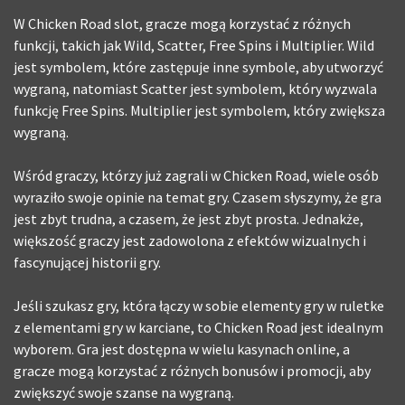
W Chicken Road slot, gracze mogą korzystać z różnych
funkcji, takich jak Wild, Scatter, Free Spins i Multiplier. Wild
jest symbolem, które zastępuje inne symbole, aby utworzyć
wygraną, natomiast Scatter jest symbolem, który wyzwala
funkcję Free Spins. Multiplier jest symbolem, który zwiększa
wygraną.
Wśród graczy, którzy już zagrali w Chicken Road, wiele osób
wyraziło swoje opinie na temat gry. Czasem słyszymy, że gra
jest zbyt trudna, a czasem, że jest zbyt prosta. Jednakże,
większość graczy jest zadowolona z efektów wizualnych i
fascynującej historii gry.
Jeśli szukasz gry, która łączy w sobie elementy gry w ruletke
z elementami gry w karciane, to Chicken Road jest idealnym
wyborem. Gra jest dostępna w wielu kasynach online, a
gracze mogą korzystać z różnych bonusów i promocji, aby
zwiększyć swoje szanse na wygraną.