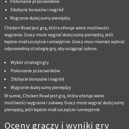
Pokonanie przeciwników
Zdobycie bonusów i nagród
Wygranie dużej sumy pieniędzy
Chicken Road jest grą, która oferuje wiele możliwości
wygrania. Gracz może wygrać dużej sumy pieniędzy, jeśli
będzie miał szczęście i umiejętnie. Gracz musi również wybrać
odpowiednią strategię gry, aby osiągnąć sukces.
Wybór strategii gry
Pokonanie przeciwników
Zdobycie bonusów i nagród
Wygranie dużej sumy pieniędzy
W sumie, Chicken Road jest grą, która oferuje wiele
możliwości wygrania i zabawy. Gracz może wygrać dużej sumy
pieniędzy, jeśli będzie miał szczęście i umiejętnie.
Oceny graczy i wyniki gry