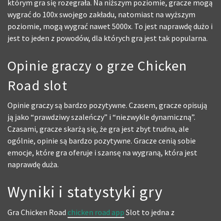
którym gra się rozegrała. Na niższym poziomie, gracze mogą
wygrać do 100x swojego zakładu, natomiast na wyższym
poziomie, mogą wygrać nawet 5000x. To jest naprawdę dużo i
jest to jeden z powodów, dla których gra jest tak popularna.
Opinie graczy o grze Chicken
Road slot
Opinie graczy są bardzo pozytywne. Czasem, gracze opisują
ją jako “prawdziwy szaleńczy” i “niezwykle dynamiczną”.
Czasami, gracze skarżą się, że gra jest zbyt trudna, ale
ogólnie, opinie są bardzo pozytywne. Gracze cenią sobie
emocje, które gra oferuje i szansę na wygraną, która jest
naprawdę duża.
Wyniki i statystyki gry
Gra Chicken Road
chicken road app
Slot to jedna z