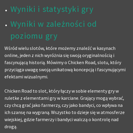
Wyniki i statystyki gry
Wyniki w zależności od
poziomu gry
Wśród wielu slotów, które możemy znaleźć w kasynach
online, jeden z nich wyróżnia się swoją oryginalnością i
fascynującą historią. Mówimy o Chicken Road, slotu, który
przyciąga uwagę swoją unikatową koncepcją i fascynującymi
efektami wizualnymi.
Chicken Road to slot, który łączy w sobie elementy gry w
ruletke z elementami gry w karciane. Grający mogą wybrać,
czy chcą grać jako farmerzy, czy jako bandyci, co wpływa na
ich szansę na wygraną. Wszystko to dzieje się w atmosferze
wiejskiej, gdzie farmerzy i bandyci walczą o kontrolę nad
drogą.