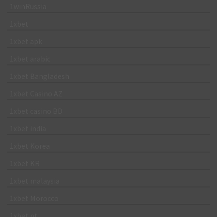
1winRussia
1xbet
1xbet apk
1xbet arabic
1xbet Bangladesh
1xbet Casino AZ
1xbet casino BD
1xbet india
1xbet Korea
1xbet KR
1xbet malaysia
1xbet Morocco
1xbet pt