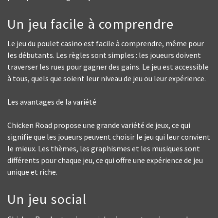
Un jeu facile à comprendre
Le jeu du poulet casino est facile à comprendre, même pour
les débutants. Les règles sont simples : les joueurs doivent
traverser les rues pour gagner des gains. Le jeu est accessible
à tous, quels que soient leur niveau de jeu ou leur expérience.
Les avantages de la variété
Chicken Road propose une grande variété de jeux, ce qui
signifie que les joueurs peuvent choisir le jeu qui leur convient
le mieux. Les thèmes, les graphismes et les musiques sont
différents pour chaque jeu, ce qui offre une expérience de jeu
unique et riche.
Un jeu social