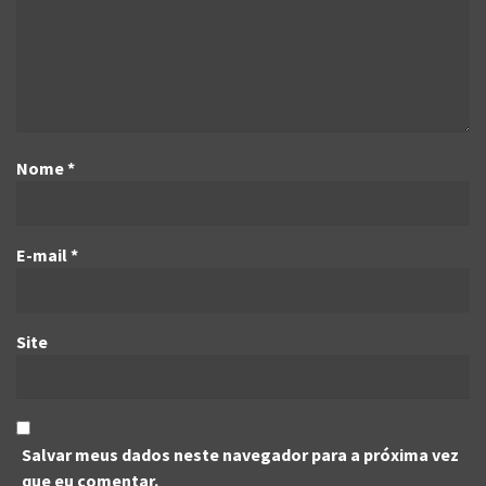
Nome
*
E-mail
*
Site
Salvar meus dados neste navegador para a próxima vez
que eu comentar.