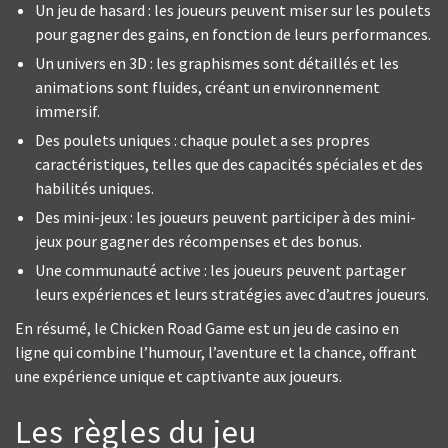
Un jeu de hasard : les joueurs peuvent miser sur les poulets
pour gagner des gains, en fonction de leurs performances.
Un univers en 3D : les graphismes sont détaillés et les
animations sont fluides, créant un environnement
immersif.
Des poulets uniques : chaque poulet a ses propres
caractéristiques, telles que des capacités spéciales et des
habilités uniques.
Des mini-jeux : les joueurs peuvent participer à des mini-
jeux pour gagner des récompenses et des bonus.
Une communauté active : les joueurs peuvent partager
leurs expériences et leurs stratégies avec d’autres joueurs.
En résumé, le Chicken Road Game est un jeu de casino en
ligne qui combine l’humour, l’aventure et la chance, offrant
une expérience unique et captivante aux joueurs.
Les règles du jeu