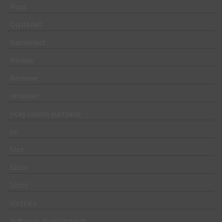
Post
Qizilbilet
Ramenbet
Review
Reviewe
reviewer
ricky casino australia
se
Slot
Slots
Slots`
slottica
Software development