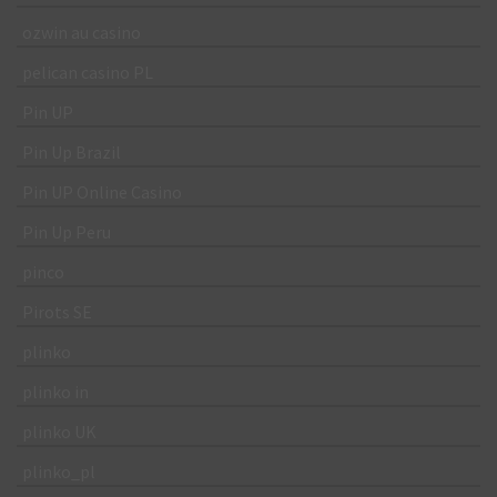
ozwin au casino
pelican casino PL
Pin UP
Pin Up Brazil
Pin UP Online Casino
Pin Up Peru
pinco
Pirots SE
plinko
plinko in
plinko UK
plinko_pl