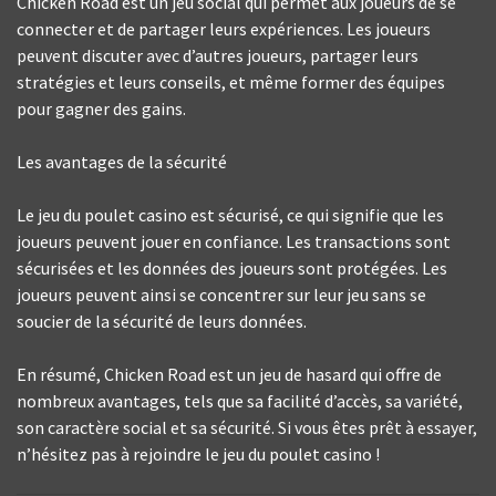
Chicken Road est un jeu social qui permet aux joueurs de se
connecter et de partager leurs expériences. Les joueurs
peuvent discuter avec d’autres joueurs, partager leurs
stratégies et leurs conseils, et même former des équipes
pour gagner des gains.
Les avantages de la sécurité
Le jeu du poulet casino est sécurisé, ce qui signifie que les
joueurs peuvent jouer en confiance. Les transactions sont
sécurisées et les données des joueurs sont protégées. Les
joueurs peuvent ainsi se concentrer sur leur jeu sans se
soucier de la sécurité de leurs données.
En résumé, Chicken Road est un jeu de hasard qui offre de
nombreux avantages, tels que sa facilité d’accès, sa variété,
son caractère social et sa sécurité. Si vous êtes prêt à essayer,
n’hésitez pas à rejoindre le jeu du poulet casino !