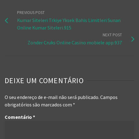
PREVIOUS POST
Kumar Siteleri Trkiye Yksek Bahis Limitleri Sunan
Online Kumar Siteleri.915
NEXT POST
Zonder Cruks Online Casino mobiele app.937
DEIXE UM COMENTÁRIO
O seu endereço de e-mail não será publicado.
Campos
obrigatórios são marcados com
*
Comentário
*