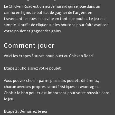
Le Chicken Road est un jeu de hasard qui se joue dans un
casino en ligne. Le but est de gagner de l’argent en
traversant les rues de la ville en tant que poulet. Le jeu est
simple : il suffit de cliquer sur les boutons pour faire avancer
votre poulet et gagner des gains.
Comment jouer
Voici les étapes à suivre pour jouer au Chicken Road :
Étape 1 : Choisissez votre poulet
Vous pouvez choisir parmi plusieurs poulets différents,
chacun avec ses propres caractéristiques et avantages.
Choisir le bon poulet est important pour votre réussite dans
le jeu.
Étape 2 : Démarrez le jeu