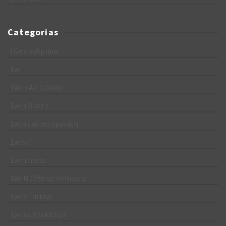
Categorias
! Без рубрики
1w
1Win AZ Casino
1win Brazil
1win casino spanish
1win fr
1win India
1WIN Official In Russia
1win Turkiye
1win uzbekistan