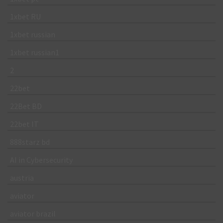
1xbet RU
1xbet russian
1xbet russian1
2
22bet
22Bet BD
22bet IT
888starz bd
AI in Cybersecurity
austria
aviator
aviator brazil