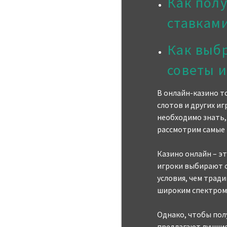
Как полу
ставкам
Как выб
советы 
В онлайн-казино т
слотов и других иг
необходимо знать,
рассмотрим самые 
Казино онлайн – э
игроки выбирают о
условия, чем трад
широким спектром 
Однако, чтобы пол
предлагают лучшие