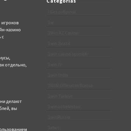
Categorias
! Без рубрики
1w
р игроков
айн-казино
1Win AZ Casino
 с
1win Brazil
1win casino spanish
нусы,
1win fr
ак отдельно,
1win India
1WIN Official In Russia
1win Turkiye
они делают
1win uzbekistan
блей, вы
1winRussia
1xbet
пользованием