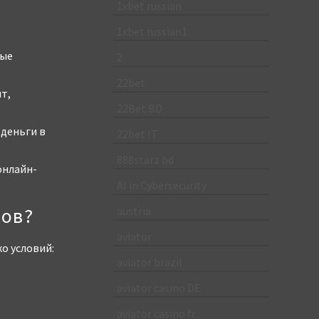
1xbet russian
1xbet russian1
ные
2
22bet
т,
22Bet BD
 деньги в
22bet IT
888starz bd
онлайн-
AI in Cybersecurity
ков?
austria
aviator
о условий:
aviator brazil
aviator casino DE
aviator casino fr