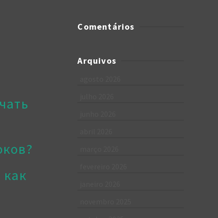
Comentários
Arquivos
agosto 2026
julho 2026
учать
junho 2026
abril 2026
оков?
março 2026
fevereiro 2026
 как
janeiro 2026
novembro 2025