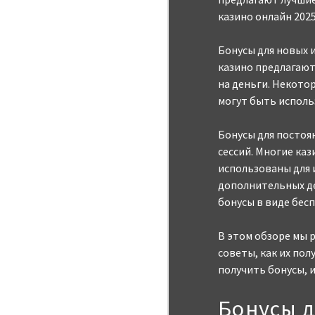
казино онлайн 2025
Бонусы для новых 
казино предлагают
на деньги. Некото
могут быть исполь
Бонусы для постоя
сессий. Многие ка
использованы для 
дополнительных де
бонусы в виде бес
В этом обзоре мы 
советы, как их по
получить бонусы, и
Бонусы д