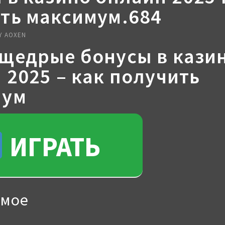
ть максимум.684
Y
AOXEN
щедрые бонусы в кази
 2025 – как получить
мум
ИГРАТЬ
мое