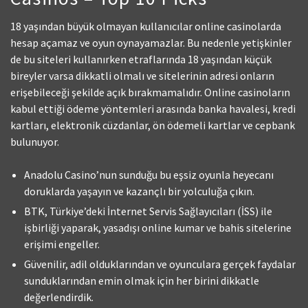
18 yaşından büyük olmayan kullanıcılar online casinolarda
hesap açamaz ve oyun oynayamazlar. Bu nedenle yetişkinler
de bu siteleri kullanırken etraflarında 18 yaşından küçük
bireyler varsa dikkatli olmalı ve sitelerinin adresi onların
erişebileceği şekilde açık bırakmamalıdır. Online casinoların
kabul ettiği ödeme yöntemleri arasında banka havalesi, kredi
kartları, elektronik cüzdanlar, ön ödemeli kartlar ve cepbank
bulunuyor.
Anadolu Casino’nun sunduğu bu eşsiz oyunla heyecanı
doruklarda yaşayın ve kazançlı bir yolculuğa çıkın.
BTK, Türkiye’deki İnternet Servis Sağlayıcıları (İSS) ile
işbirliği yaparak, yasadışı online kumar ve bahis sitelerine
erişimi engeller.
Güvenilir, adil olduklarından ve oyunculara gerçek faydalar
sunduklarından emin olmak için her birini dikkatle
değerlendirdik.