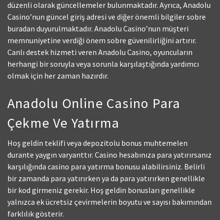
düzenli olarak güncellemeler bulunmaktadır. Ayrıca, Anadolu
Casino’nun güncel giriş adresi ve diğer önemli bilgiler sobre
buradan duyurulmaktadır. Anadolu Casino’nun müşteri
memnuniyetine verdiği önem sobre güvenilirliğini artırır.
Canlı destek hizmeti veren Anadolu Casino, oyuncuların
herhangi bir soruyla veya sorunla karşılaştığında yardımcı
olmak için her zaman hazırdır.
Anadolu Online Casino Para
Çekme Ve Yatırma
Hoş geldin teklifi veya depozitolu bonus muhtemelen
durante yaygın varyanttır. Casino hesabınıza para yatırırsanız
karşılığında casino para yatırma bonusu alabilirsiniz. Belirli
bir zamanda para yatırırken ya da para yatırırken genellikle
bir kod girmeniz gerekir. Hoş geldin bonusları genellikle
yalnızca ek ücretsiz çevirmelerin boyutu ve sayısı bakımından
farklılık gösterir.