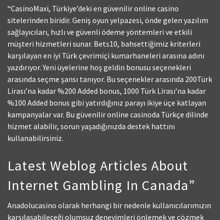
“CasinoMaxi, Türkiye’deki en güvenilir online casino
sitelerinden biridir. Geniş oyun yelpazesi, önde gelen yazılım
sağlayıcıları, hızlı ve güvenli ödeme yöntemleri ve etkili
müşteri hizmetleri sunar. Bets10, bahsettiğimiz kriterleri
karşılayan en iyi Türk çevrimiçi kumarhaneleri arasına adını
yazdırıyor. Yeni üyelerine hoş geldin bonusu seçenekleri
arasında seçme şansı tanıyor. Bu seçenekler arasında 200Türk
Lirası’na kadar %200 Added bonus, 1000 Türk Lirası’na kadar
%100 Added bonus gibi yatırdığınız parayı ikiye üçe katlayan
kampanyalar var. Bu güvenilir online casinoda Türkçe dilinde
hizmet alabilir, sorun yaşadığınızda destek hattını
kullanabilirsiniz.
Latest Weblog Articles About
Internet Gambling In Canada”
Anadolucasino olarak herhangi bir nedenle kullanıcılarımızın
karşılaşabileceği olumsuz deneyimleri önlemek ve çözmek