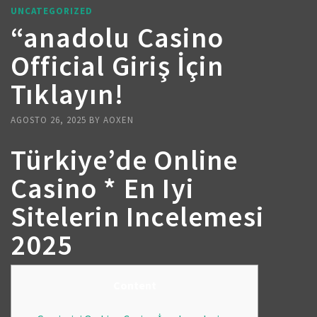
UNCATEGORIZED
“anadolu Casino
Official Giriş İçin
Tıklayın!
AGOSTO 26, 2025
BY
AOXEN
Türkiye’de Online
Casino * En Iyi
Sitelerin Incelemesi
2025
Content