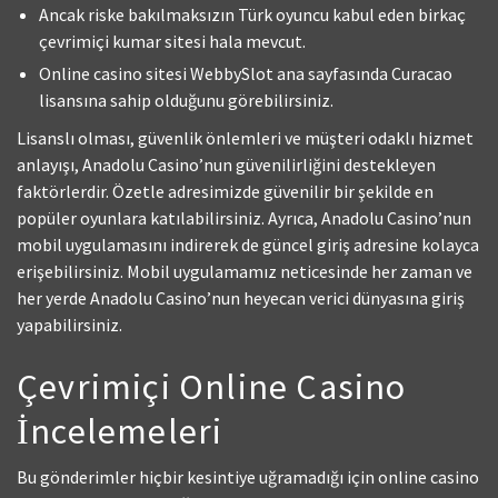
Ancak riske bakılmaksızın Türk oyuncu kabul eden birkaç
çevrimiçi kumar sitesi hala mevcut.
Online casino sitesi WebbySlot ana sayfasında Curacao
lisansına sahip olduğunu görebilirsiniz.
Lisanslı olması, güvenlik önlemleri ve müşteri odaklı hizmet
anlayışı, Anadolu Casino’nun güvenilirliğini destekleyen
faktörlerdir. Özetle adresimizde güvenilir bir şekilde en
popüler oyunlara katılabilirsiniz. Ayrıca, Anadolu Casino’nun
mobil uygulamasını indirerek de güncel giriş adresine kolayca
erişebilirsiniz. Mobil uygulamamız neticesinde her zaman ve
her yerde Anadolu Casino’nun heyecan verici dünyasına giriş
yapabilirsiniz.
Çevrimiçi Online Casino
İncelemeleri
Bu gönderimler hiçbir kesintiye uğramadığı için online casino