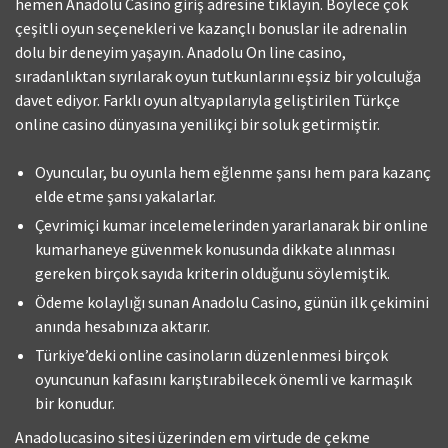
hemen Anadolu Casino giriş adresine tıklayın. Böylece çok
çeşitli oyun seçenekleri ve kazançlı bonuslar ile adrenalin
dolu bir deneyim yaşayın. Anadolu On line casino,
sıradanlıktan sıyrılarak oyun tutkunlarını eşsiz bir yolculuğa
davet ediyor. Farklı oyun altyapılarıyla geliştirilen Türkçe
online casino dünyasına yenilikçi bir soluk getirmiştir.
Oyuncular, bu oyunla hem eğlenme şansı hem para kazanç
elde etme şansı yakalarlar.
Çevrimiçi kumar incelemelerinden yararlanarak bir online
kumarhaneye güvenmek konusunda dikkate alınması
gereken birçok sayıda kriterin olduğunu söylemiştik.
Ödeme kolaylığı sunan Anadolu Casino, günün ilk çekimini
anında hesabınıza aktarır.
Türkiye’deki online casinoların düzenlenmesi birçok
oyuncunun kafasını karıştırabilecek önemli ve karmaşık
bir konudur.
Anadolucasino sitesi üzerinden em virtude de çekme