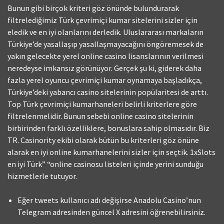
Bunun gibi birçok kriteri göz önünde bulundurarak
filtrelediğimiz Türk çevrimiçi kumar sitelerini sizler için
eledik ve en iyi olanlarını derledik. Uluslararası markaların
Türkiye’de yasallaşıp yasallaşmayacağını öngöremesek de
yakın gelecekte yerel online casino lisanslarının verilmesi
neredeyse imkansız görünüyor. Gerçek şu ki, giderek daha
fazla yerel oyuncu çevrimiçi kumar oynamaya başladıkça,
Türkiye’deki yabancı casino sitelerinin popülaritesi de arttı.
Top Türk çevrimiçi kumarhaneleri belirli kriterlere göre
filtrelenmelidir. Bunun sebebi online casino sitelerinin
birbirinden farklı özelliklere, bonuslara sahip olmasıdır. Biz
TR. Casinority ekibi olarak bütün bu kriterleri göz önüne
alarak en iyi online kumarhanelerini sizler için seçtik. 1xSlots
en iyi Türk” “online casinosu listeleri içinde yerini sunduğu
hizmetlerle tutuyor.
Eğer tweets kullanıcı adı değişirse Anadolu Casino’nun
Telegram adresinden güncel X adresini öğrenebilirsiniz.