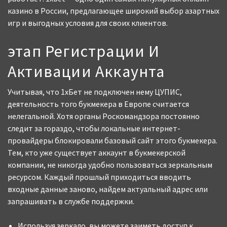
казино в России, предлагающее широкий выбор азартных
игр и выгодных условия для своих клиентов.
этап Регистрации И
Активации Аккаунта
Учитывая, что 1хБет не подключен нему ЦУПИС,
деятельность того букмекера в Европе считается
нелегальной. Хотя органы Роскомандзора постоянно
следит за гораздо, чтобы локальные интернет-
провайдеры блокировали базовый сайт этого букмекера.
Тем, кто уже существует аккаунт в букмекерской
компании, не никогда удобно пользоваться зеркальным
ресурсом. Каждый прошлый приходиться вводить
входные данные заново, найдем актуальный адрес или
запрашивать в службе поддержки.
Используя зеркало, вы можете заиметь доступ к