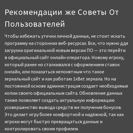
Рекомендации же Советы От
Пользователей
Чтобы избежать утечки личной данных, не стоит искать
программу на сторонних веб-ресурсах. Все, что нужно ддя
загрузки оригинальной новым версии ПО — это перейти
в официальный сайт онлайн оператора. Новому игроку,
который ранее но сталкивался с оформлением ставок
онлайн, или показаться непонятным что такое
зеркальный сайт и как работаю 1xBet зеркала. Но на
постоянной основе администрация создает необходимые
копии своего официальным сайта. Обновление данных
также позволяет создать актуальную информацию
усовершенство вывода средств же получения бонусов.
Это делает игру более комфортной и надёжной, так как
игроки могут быстро превращаться данные и
контролировать своим профилем.