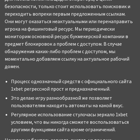
безопасности, только стоит использовать поисковик и
переходить вопреки первым предложенным ссылкам.
Они могут оказаться неактуальными или перенаправить
игрока на фишинговый ресурс. Мы периодически
мониторим основной ресурс букмекерской компании в
предмет блокировок а проблем с доступом. В случае
обнаружения каких-либо проблем с доступом, мы
моментально добавляем ссылку на актуальное рабочий
домен.
Процесс однозначный средств с официального сайта
1xbet регрессной прост и предназначенный.
Это делаю игру разнообразной же позволяет
пользователям находить автоматы на какой вкус.
Регулярное использование стулочасы зеркало 1xbet
условием, что вы никогда сможете воспользоваться
другими функциями сайта кроме ограничений.