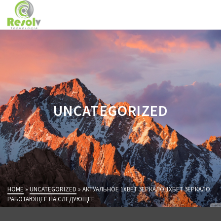
UNCATEGORIZED
HOME
»
UNCATEGORIZED
»
АКТУАЛЬНОЕ 1XBET ЗЕРКАЛО 1ХБЕТ ЗЕРКАЛО
РАБОТАЮЩЕЕ НА СЛЕДУЮЩЕЕ