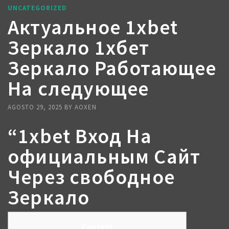
UNCATEGORIZED
Актуальное 1xbet
Зеркало 1хбет
Зеркало Работающее
На следующее
AGOSTO 29, 2025
BY
AOXEN
“1xbet Вход На
официальным Сайт
Через свободное
Зеркало
Content