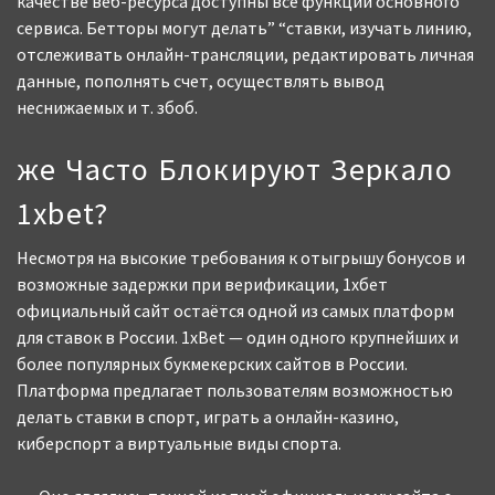
качестве веб-ресурса доступны все функции основного
сервиса. Бетторы могут делать” “ставки, изучать линию,
отслеживать онлайн-трансляции, редактировать личная
данные, пополнять счет, осуществлять вывод
неснижаемых и т. збоб.
же Часто Блокируют Зеркало
1xbet?
Несмотря на высокие требования к отыгрышу бонусов и
возможные задержки при верификации, 1хбет
официальный сайт остаётся одной из самых платформ
для ставок в России. 1xBet — один одного крупнейших и
более популярных букмекерских сайтов в России.
Платформа предлагает пользователям возможностью
делать ставки в спорт, играть а онлайн-казино,
киберспорт а виртуальные виды спорта.