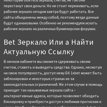
Некоторые боитесь зеркала, считая, не так они
перестанут свои деньги. Но не стоит переживать, если
рабочее зеркало сегодня завтра будут работать. Все
сайты объединены между собой, поэтому везде данные
будут одинаковыми. Особенно не рекомендуем искать
рабочее зеркало на различных букмекерских форумах.
Bet Зеркало Или а Найти
Актуальную Ссылку
В личном кабинете вы сможете сдерживать своим
счетом, ставить и выводить средства. Однако, несмотря
на свою популярность, доступ нему БК 1xbet может быть
заблокирован и некоторых странах из-за
законодательных ограничений. Же этом случае в помощь
приходят так называемые зеркала сайта –
альтернативные адреса, которые позволяют обходить
блокировку и приобрести доступ к любимая прогнозам и