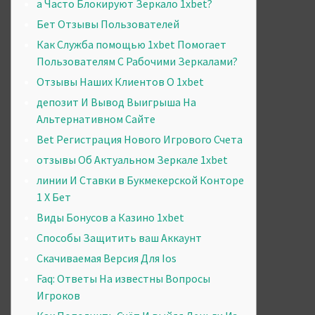
а Часто Блокируют Зеркало 1xbet?
Бет Отзывы Пользователей
Как Служба помощью 1xbet Помогает
Пользователям С Рабочими Зеркалами?
Отзывы Наших Клиентов О 1xbet
депозит И Вывод Выигрыша На
Альтернативном Сайте
Bet Регистрация Нового Игрового Счета
отзывы Об Актуальном Зеркале 1xbet
линии И Ставки в Букмекерской Конторе
1 Х Бет
Виды Бонусов а Казино 1xbet
Способы Защитить ваш Аккаунт
Скачиваемая Версия Для Ios
Faq: Ответы На известны Вопросы
Игроков