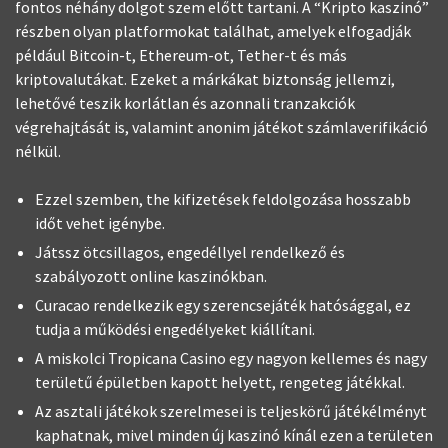
fontos néhány dolgot szem előtt tartani. A “Kripto kaszinó”
részben olyan platformokat találhat, amelyek elfogadják
például Bitcoin-t, Ethereum-ot, Tether-t és más
kriptovalutákat. Ezeket a márkákat biztonság jellemzi,
lehetővé teszik korlátlan és azonnali tranzakciók
végrehajtását is, valamint anonim játékot számlaverifikáció
nélkül.
Ezzel szemben, the kifizetések feldolgozása hosszabb
időt vehet igénybe.
Játssz ötcsillagos, engedéllyel rendelkező és
szabályozott online kaszinókban.
Curacao rendelkezik egy szerencsejáték hatósággal, ez
tudja a működési engedélyeket kiállítani.
A miskolci Tropicana Casino egy nagyon kellemes és nagy
területű épületben kapott helyett, rengeteg játékkal.
Az asztali játékok szerelmesei is teljeskörű játékélményt
kaphatnak, mivel minden új kaszinó kínál ezen a területen