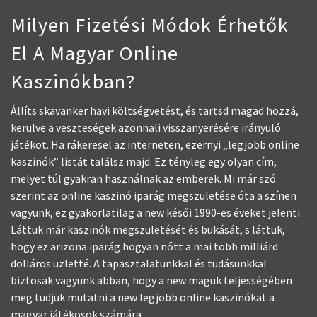
Milyen Fizetési Módok Érhetők
El A Magyar Online
Kaszinókban?
Állíts skavanker havi költségvetést, és tartsd magad hozzá,
kerülve a veszteségek azonnali visszanyerésére irányuló
játékot. Ha rákeresel az interneten, ezernyi „legjobb online
kaszinók” listát találsz majd. Ez tényleg egy olyan cím,
melyet túl gyakran használnak az emberek. Mi már szó
szerint az online kaszinó iparág megszületése óta a színen
vagyunk, ez gyakorlatilag a new késői 1990-es éveket jelenti.
Láttuk már kaszinók megszületését és bukását, s láttuk,
hogy ez arizona iparág hogyan nőtt a mai több milliárd
dolláros üzletté. A tapasztalatunkkal és tudásunkkal
biztosak vagyunk abban, hogy a new maguk teljességében
meg tudjuk mutatni a new legjobb online kaszinókat a
magyar játékosok számára.