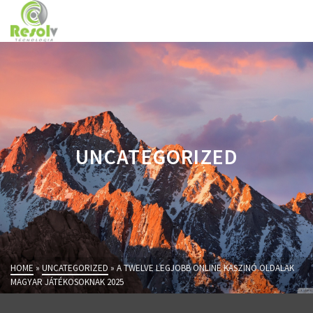
UNCATEGORIZED
HOME
»
UNCATEGORIZED
»
A TWELVE LEGJOBB ONLINE KASZINÓ OLDALAK
MAGYAR JÁTÉKOSOKNAK 2025