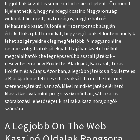
legjobbak között is some sort of csúcsot jelenti. Örömmel
kijelenthetjük, hogy mindegyik casino Magyarország
weboldal licencelt, biztonságos, megbízható és
felhasználóbarát. Különféle” “szempontok alapján
értékeltük a platformokat, hogy segítsünk eldönteni, melyik
lehet az igényeidnek legmegfelelőbb. A magyar online
casino szolgáltatók játékpalettájában kivétel nélkül
megtalálhatók the legnépszerűbb asztali játékok –
nevezetesen a new Roulette, Blackjack, Baccarat, Texas
Hold’em és a Craps. Azonban, a legtöbb játékos a Roulette és
a Blackjack mellett teszi le a voksát, ha on the internet
szerencsejátékról van szó. Mivel mindkét játék elérhető
klasszikus, valamint progresszív módban, változatos
szórakozási lehetőséget kínálnak a kaszinórajongók
számára.
A Legjobb On The Web
Kaszinó Oldalak Rangsora