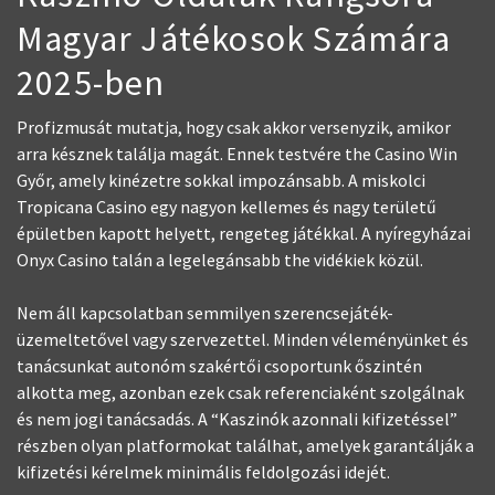
Magyar Játékosok Számára
2025-ben
Profizmusát mutatja, hogy csak akkor versenyzik, amikor
arra késznek találja magát. Ennek testvére the Casino Win
Győr, amely kinézetre sokkal impozánsabb. A miskolci
Tropicana Casino egy nagyon kellemes és nagy területű
épületben kapott helyett, rengeteg játékkal. A nyíregyházai
Onyx Casino talán a legelegánsabb the vidékiek közül.
Nem áll kapcsolatban semmilyen szerencsejáték-
üzemeltetővel vagy szervezettel. Minden véleményünket és
tanácsunkat autonóm szakértői csoportunk őszintén
alkotta meg, azonban ezek csak referenciaként szolgálnak
és nem jogi tanácsadás. A “Kaszinók azonnali kifizetéssel”
részben olyan platformokat találhat, amelyek garantálják a
kifizetési kérelmek minimális feldolgozási idejét.