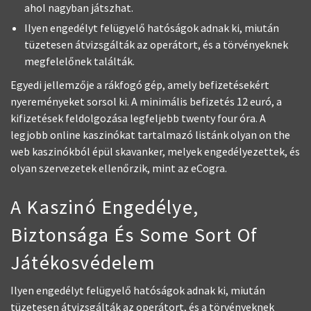
ahol nagyban játszhat.
Ilyen engedélyt felügyelő hatóságok adnak ki, miután
tüzetesen átvizsgálták az operátort, és a törvényeknek
megfelelőnek találták.
Egyedi jellemzője a rákfogó gép, amely befizetésekért
nyereményeket sorsol ki. A minimális befizetés 12 euró, a
kifizetések feldolgozása legfeljebb twenty four óra. A
legjobb online kaszinókat tartalmazó listánk olyan on the
web kaszinókból épül skavanker, melyek engedélyezettek, és
olyan szervezetek ellenőrzik, mint az eCogra.
A Kaszinó Engedélye,
Biztonsága És Some Sort Of
Játékosvédelem
Ilyen engedélyt felügyelő hatóságok adnak ki, miután
tüzetesen átvizsgálták az operátort, és a törvényeknek