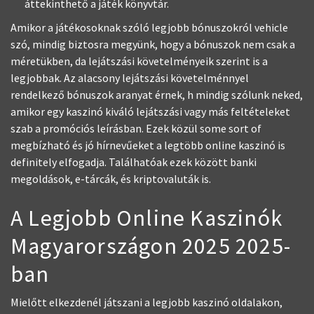
áttekinthető a játék könyvtár.
Amikor a játékosoknak szóló legjobb bónuszokról vehicle
szó, mindig biztosra megyünk, hogy a bónuszok nem csak a
méretükben, da lejátszási követelményeik szerint is a
legjobbak. Az alacsony lejátszási követelménnyel
rendelkező bónuszok aranyat érnek, h mindig szólunk neked,
amikor egy kaszinó kiváló lejátszási vagy más feltételeket
szab a promóciós leírásban. Ezek közül some sort of
megbízható és jó hírnevűeket a legtöbb online kaszinó is
definitely elfogadja. Találhatóak ezek között banki
megoldások, e-tárcák, és kriptovaluták is.
A Legjobb Online Kaszinók
Magyarországon 2025 2025-
ban
Mielőtt elkezdenél játszani a legjobb kaszinó oldalakon,