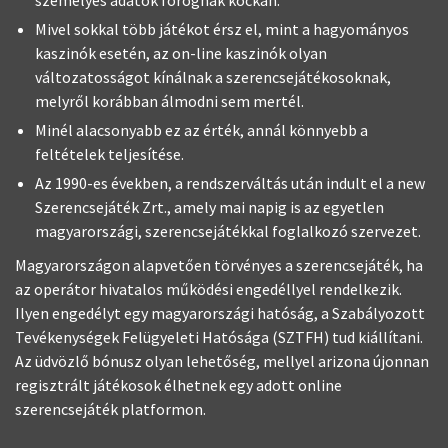
Mivel sokkal több játékot érsz el, mint a hagyományos
kaszinók esetén, az on-line kaszinók olyan
változatosságot kínálnak a szerencsejátékosoknak,
melyről korábban álmodni sem mertél.
Minél alacsonyabb ez az érték, annál könnyebb a
feltételek teljesítése.
Az 1990-es években, a rendszerváltás után indult el a new
Szerencsejáték Zrt., amely mai napig is az egyetlen
magyarországi, szerencsejátékkal foglalkozó szervezet.
Magyarországon alapvetően törvényes a szerencsejáték, ha
az operátor hivatalos működési engedéllyel rendelkezik.
Ilyen engedélyt egy magyarországi hatóság, a Szabályozott
Tevékenységek Felügyeleti Hatósága (SZTFH) tud kiállítani.
Az üdvözlő bónusz olyan lehetőség, mellyel arizona újonnan
regisztrált játékosok élhetnek egy adott online
szerencsejáték platformon.