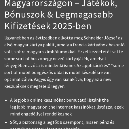
Magyarországon – Játékok,
Bónuszok & Legmagasabb
Kifizetések 2025-ben
Ugyanebben az évtizedben alkotta meg Schneider József az
első magyar kártya paklit, amely a francia kártyához hasonló
volt, sobre magyar szimbólumokkal. Ezzel kezdetetét vette
some sort of huszonegy neveű kártyajáték, amelyet
lényegében azóta is mindenki ismer. Az applikáció és” “some
sort of mobil böngészős oldal is mobil készülékre van
optimalizálva. Vagyis úgy van kialakítva, hogy az a new
készüléknek megfelelő legyen.
A legjobb online kaszinókat bemutató listánk the
legjobb magyar on the internet kaszinókat listázza, ezek
mind engedéllyel rendelkeznek.
Sőt, a biztonság a legfőbb szempont, hiszen pénz és
személyes adatok forognak kockán.