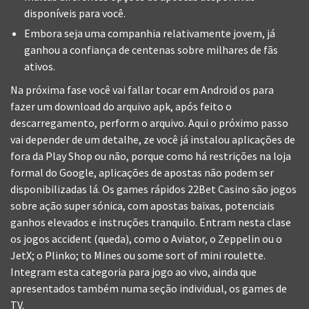
disponíveis para você.
Embora seja uma companhia relativamente jovem, já
ganhou a confiança de centenas sobre milhares de fãs
ativos.
Na próxima fase você vai fallar tocar em Android os para
fazer um download do arquivo apk, após feito o
descarregamento, perform o arquivo. Aqui o próximo passo
vai depender de um detalhe, ze você já instalou aplicações de
fora da Play Shop ou não, porque como há restrições na loja
formal do Google, aplicações de apostas não podem ser
disponibilizadas lá. Os games rápidos 22Bet Casino são jogos
sobre ação super sónica, com apostas baixas, potenciais
ganhos elevados e instruções tranquilo. Entram nesta clase
os jogos accident (queda), como o Aviator, o Zeppelin ou o
JetX; o Plinko; to Mines ou some sort of mini roulette.
Integram esta categoria para jogo ao vivo, ainda que
apresentados também numa seção individual, os games de
TV.