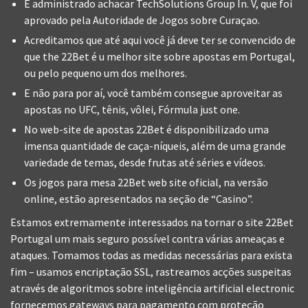
É administrado achacar TechSolutions Group In. V, que foi
aprovado pela Autoridade de Jogos sobre Curaçao.
Acreditamos que até aqui você já deve ter se convencido de
que the 22Bet é u melhor site sobre apostas em Portugal,
ou pelo pequeno um dos melhores.
E não para por aí, você também consegue aproveitar as
apostas no UFC, tênis, vôlei, Fórmula just one.
No web-site de apostas 22Bet é disponibilizado uma
imensa quantidade de caça-níqueis, além de uma grande
variedade de temas, desde frutas até séries e vídeos.
Os jogos para mesa 22Bet web site oficial, na versão
online, estão apresentados na seção de “Casino”.
Estamos extremamente interessados na tornar o site 22Bet
Portugal um mais seguro possível contra várias ameaças e
ataques. Tomamos todas as medidas necessárias para exista
fim – usamos encriptação SSL, rastreamos acções suspeitas
através de algoritmos sobre inteligência artificial electronic
fornecemos gateways para pagamento com proteção