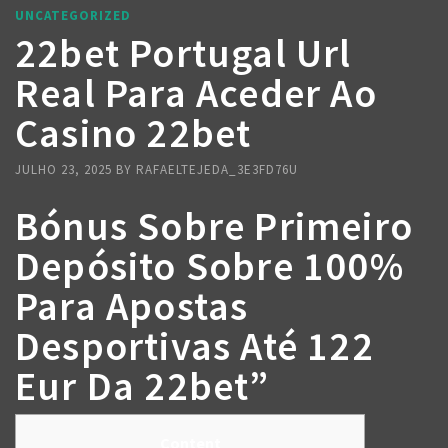
UNCATEGORIZED
22bet Portugal Url
Real Para Aceder Ao
Casino 22bet
JULHO 23, 2025
BY
RAFAELTEJEDA_3E3FD76U
Bónus Sobre Primeiro
Depósito Sobre 100%
Para Apostas
Desportivas Até 122
Eur Da 22bet”
Content