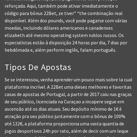
reforçada. Aqui, também pode ativar imediatamente o
código para bónus 22Bet, ze tiver” “the combinação real
disponível. Além dos pounds, você pode pagarse com várias
moedas, incluindo dólares americanos e canadenses
elizabeth até mesmo operating system rublos russos. Os
especialistas estão à disposição 24 horas por dia, 7 dias por
hebdómada e, além perform inglês, falam português.
Tipos De Apostas
Se se interessou, venha aprender um pouco mais sobre la cual
plataforma incrível. A 22Bet uma dieses melhores e favoritas
casas de apostas de Portugal, a partir de 2017 caiu nas graças
de seu público, licenciada na Curaçao a incapere segue em
ascensão até os dias atuais. Seu depósito mínimo de 1€ é
atração pra seu público juntamente com o bônus de 100%
até 122€, a plataforma proporciona uma vasta quantia de
jogos desportivos 24h por rato, além de decir com um leque