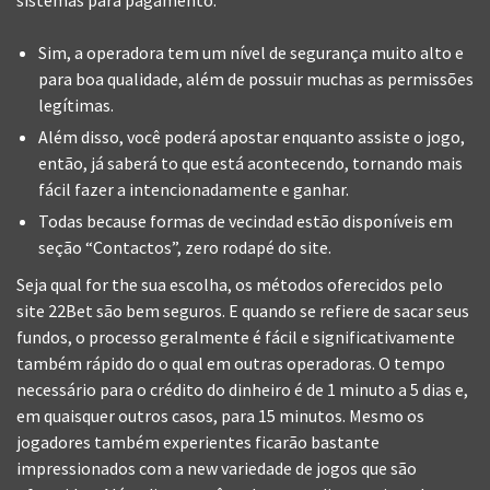
sistemas para pagamento.
Sim, a operadora tem um nível de segurança muito alto e
para boa qualidade, além de possuir muchas as permissões
legítimas.
Além disso, você poderá apostar enquanto assiste o jogo,
então, já saberá to que está acontecendo, tornando mais
fácil fazer a intencionadamente e ganhar.
Todas because formas de vecindad estão disponíveis em
seção “Contactos”, zero rodapé do site.
Seja qual for the sua escolha, os métodos oferecidos pelo
site 22Bet são bem seguros. E quando se refiere de sacar seus
fundos, o processo geralmente é fácil e significativamente
também rápido do o qual em outras operadoras. O tempo
necessário para o crédito do dinheiro é de 1 minuto a 5 dias e,
em quaisquer outros casos, para 15 minutos. Mesmo os
jogadores também experientes ficarão bastante
impressionados com a new variedade de jogos que são