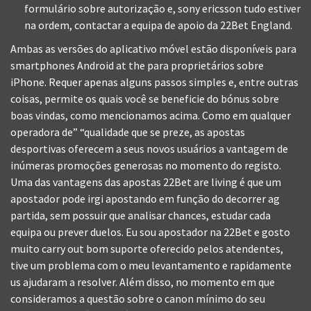
formulário sobre autorização e, sony ericsson tudo estiver
na ordem, contactar a equipa de apoio da 22Bet England.
Ambas as versões do aplicativo móvel estão disponíveis para
smartphones Android at the para proprietários sobre
iPhone. Requer apenas alguns passos simples e, entre outras
coisas, permite os quais você se beneficie do bónus sobre
boas vindas, como mencionamos acima. Como em qualquer
operadora de” “qualidade que se preze, as apostas
desportivas oferecem a seus novos usuários a vantagem de
inúmeras promoções generosas no momento do registo.
Uma das vantagens das apostas 22Bet are living é que um
apostador pode irgi apostando em função do decorrer ag
partida, sem possuir que analisar chances, estudar cada
equipa ou prever duelos. Eu sou apostador na 22Bet e gosto
muito carry out bom suporte oferecido pelos atendentes,
tive um problema com o meu levantamento e rapidamente
us ajudaram a resolver. Além disso, no momento em que
consideramos a questão sobre o canon mínimo do seu