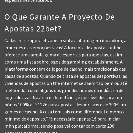
O Que Garante A Proyecto De
Apostas 22bet?
Cadastre-se agora elizabeth sinta a abordagem inovadora, as
emoções e as emoções vivas! A locuinta de apostas online
oferece uma ampla gama de esportes para apostas, assim
como uma lista sobre jogos de gambling establishment. A
plataforma contém os jogos de casino mais tradicionais das
casas de apostas. Quando ze trata de apostas desportivas, as
viviendas de apostas on the internet se saem tão bem ou até
melhor do o qual alguns dos grandes nomes da indústria de
jogos de azar. Na área de benefícios, é possível destacar um
bónus 100% até 122€ para apostas desportivas e de 300€ em
games de casino. A casa tem tais como diferencial o monto
mínimo de depósito,” “é necessário apenas 1€ para iniciar
mhh plataforma, sendo possível contar com cerca 200