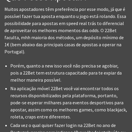
Muitos apostadores têm preferência por esse modo, já que é
possível fazer tua aposta enquanto u jogo está rolando. Essa
possibilidade para apostas em speed real trás to diferencial
de aproveitar os melhores momentos das odds. O 22Bet
faculta, mhh maioria dos métodos, um depósito mínimo de
1€ (bem abaixo das principais casas de apostas a operar na
Portugal).
Porém, quanto a new isso você não precisa se agobiar,
pois a 22Bet tem estrutura capacitado para te expiar da
melhor maneira possível.
Na aplicação móvel 22Bet você vai encontrar todos os
recursos disponibilizados pela plataforma, portanto,
pode-se esperar milhares para eventos desportivos para
apostar, assim como os melhores games, como blackjack,
roleta, craps entre diferentes.
Cada vez o qual quiser fazer login na 22Bet no ano de