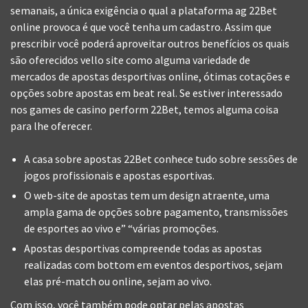
semanais, a única exigência o qual a plataforma ag 22Bet
online provoca é que você tenha um cadastro. Assim que
prescribir você poderá aproveitar outros benefícios os quais
são oferecidos vello site como alguma variedade de
mercados de apostas desportivas online, ótimas cotações e
opções sobre apostas em beat real. Se estiver interessado
nos games de casino perform 22Bet, temos alguma coisa
para lhe oferecer.
A casa sobre apostas 22Bet conhece tudo sobre sessões de
jogos profissionais e apostas esportivas.
O web-site de apostas tem um design atraente, uma
ampla gama de opções sobre pagamento, transmissões
de esportes ao vivo e” “várias promoções.
Apostas desportivas compreende todas as apostas
realizadas com bottom em eventos desportivos, sejam
elas pré-match ou online, sejam ao vivo.
Com isso, você também pode optar pelas apostas