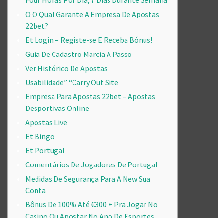
Four Horas Por Dia, 7 Dias Durante Semana
O O Qual Garante A Empresa De Apostas
22bet?
Et Login – Registe-se E Receba Bónus!
Guia De Cadastro Marcia A Passo
Ver Histórico De Apostas
Usabilidade” “Carry Out Site
Empresa Para Apostas 22bet – Apostas
Desportivas Online
Apostas Live
Et Bingo
Et Portugal
Comentários De Jogadores De Portugal
Medidas De Segurança Para A New Sua
Conta
Bônus De 100% Até €300 + Pra Jogar No
Casino Ou Apostar No Ano De Esportes