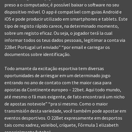
preso a o computador, é possível baixar o software no seu
dispositivo móvel. O app é compatível com guias Android e
iOS e pode producir utilizado em smartphones e tablets. Este
tipo de registo rápido carece, na determinado momento,
sobre um registo eficaz. Ou seja, o jogador terá la cual
informar todos os teus dados pessoais, legitimar a conta via
22Bet Portugal url enviado” “por email e carregar os
documentos sobre identificação.
Todo amante da excitação esportiva tem diversas
oportunidades de arriesgar em um determinado jogo
entrando no ano de contato com the maior casa para
apostas da Continente europeo – 22bet. Aqui todo mundo,
até mesmo o fã mais exigente, de fato encontrará um nicho
de apostas notevole” “pra si mesmo. Como o maior
transmisión desta variedade, você também pode apostar em
eventos desportivos. O 22Bet expresamente em desportos
tais como xadrez, voleibol, críquete, Fórmula 1 elizabeth
especialmente futebol.