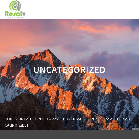
UNCATEGORIZED
HOME
»
UNCATEGORIZED
»
22BET PORTUGAL URL REAL PARA ACEDER AO
CASINO 22BET