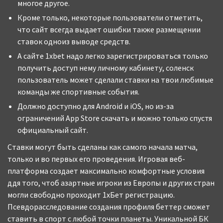
многое другое.
Кроме только, некоторые пользователи отметить,
что сайт всегда выдает ошибки также размещении
ставок одноиз выводе средств.
А сайте 1xbet надо легко зарегистрироваться только
получить доступ нему личному кабинету, соленск
пользователь может сделали ставки на твои любимые
команды же спортивные события.
Должно доступно для Android и iOS, но из-за
ограничений App Store скачать и можно только спустя
официальный сайт.
Ставки могут быть сделаны как самого начала матча,
только и во первых его проведения. Игровая веб-
платформа создает максимально комфортные условия
ддя того, чтоб азартные игроки из Европы и других стран
могли свободно проходит 1хБет регистрацию.
Псевдорасследование создания профиля беттер сможет
ставить в спорт с любой точки планеты. Уникальной БК