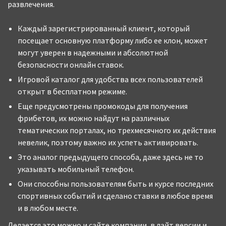
развлечения.
Каждый зарегистрированный клиент, который
посещает основную платформу либо ее клон, может
могут уверен в надежными и абсолютной
безопасности онлайн ставок.
Игровой каталог для удобства всех пользователей
открыт в бесплатном режиме.
Еще предусмотрены промокоды для получения
фрибетов, их можно найдут на различных
тематических порталах, но трехмесячного их действия
невелик, поэтому важно их успеть активировать.
Это аналог предыдущего способа, даже здесь не то
указывать мобильный телефон.
Они способны пользователям быть и курсе последних
спортивных событий и сделано ставки в любое время
и в любом месте.
Делается это можно и сайте компании, в лайт версии и