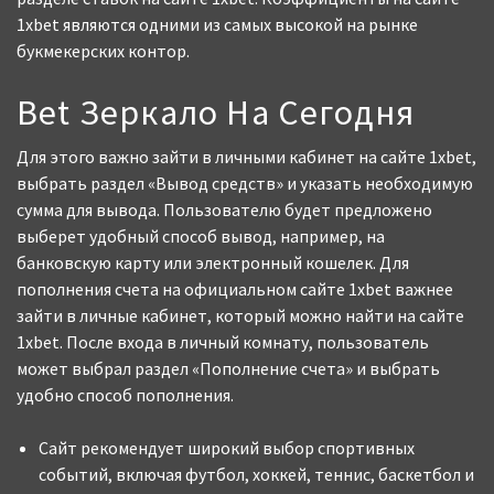
1xbet являются одними из самых высокой на рынке
букмекерских контор.
Bet Зеркало На Сегодня
Для этого важно зайти в личными кабинет на сайте 1xbet,
выбрать раздел «Вывод средств» и указать необходимую
сумма для вывода. Пользователю будет предложено
выберет удобный способ вывод, например, на
банковскую карту или электронный кошелек. Для
пополнения счета на официальном сайте 1xbet важнее
зайти в личные кабинет, который можно найти на сайте
1xbet. После входа в личный комнату, пользователь
может выбрал раздел «Пополнение счета» и выбрать
удобно способ пополнения.
Сайт рекомендует широкий выбор спортивных
событий, включая футбол, хоккей, теннис, баскетбол и