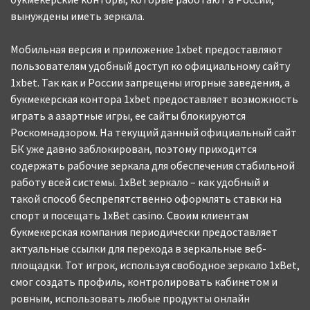
вынуждены иметь зеркала.
Мобильная версия и приложение 1xbet предоставляют
пользователям удобный доступ ко официальному сайту
1xbet. Так как и России запрещены игорные заведения, а
букмекерская контора 1xbet предоставляет возможность
играть а азартные игры, ее сайты блокируются
Роскомнадзором. На текущий данный официальный сайт
БК уже давно заблокирован, поэтому приходится
содержать рабочие зеркала для обеспечения стабильной
работу всей системы. 1xBet зеркало – как удобный и
такой способ беспрепятственно оформлять ставки на
спорт и посещать 1xBet casino. Своим клиентам
букмекерская компания периодически предоставляет
актуальные ссылки для перехода в зеркальные веб-
площадки. Тот игрок, используя свободное зеркало 1xBet,
смог создать профиль, контролировать кабинетом и
ровным, использовать любые продукты онлайн