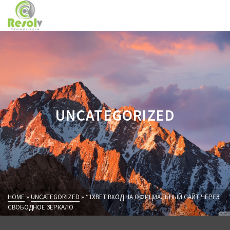
UNCATEGORIZED
HOME
»
UNCATEGORIZED
»
“1XBET ВХОД НА ОФИЦИАЛЬНЫЙ САЙТ ЧЕРЕЗ
СВОБОДНОЕ ЗЕРКАЛО