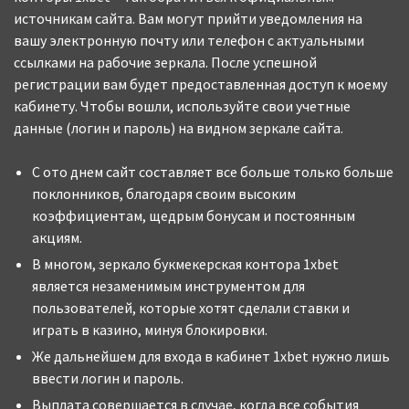
источникам сайта. Вам могут прийти уведомления на
вашу электронную почту или телефон с актуальными
ссылками на рабочие зеркала. После успешной
регистрации вам будет предоставленная доступ к моему
кабинету. Чтобы вошли, используйте свои учетные
данные (логин и пароль) на видном зеркале сайта.
С ото днем сайт составляет все больше только больше
поклонников, благодаря своим высоким
коэффициентам, щедрым бонусам и постоянным
акциям.
В многом, зеркало букмекерская контора 1xbet
является незаменимым инструментом для
пользователей, которые хотят сделали ставки и
играть в казино, минуя блокировки.
Же дальнейшем для входа в кабинет 1xbet нужно лишь
ввести логин и пароль.
Выплата совершается в случае, когда все события