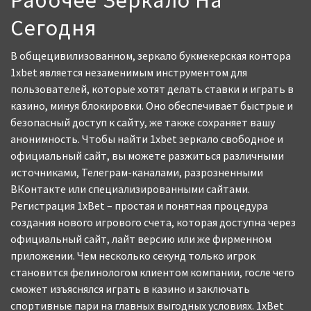
Сегодня
В общецивилизованном, зеркало букмекерская контора
1xbet является незаменимым инструментом для
пользователей, которые хотят делать ставки и играть в
казино, минуя блокировки. Оно обеспечивает быстрые и
безопасный доступ к сайту, же также сохраняет вашу
анонимность. Чтобы найти 1xbet зеркало свободное и
официальный сайт, вы можете разжиться различными
источниками, Телеграм-каналами, разрозненными
ВКонтакте или специализированными сайтами.
Регистрация 1xBet – простая и понятная процедура
создания нового игрового счета, которая доступна через
официальный сайт, лайт версию или же фирменном
приложении. Чем несколько секунд только игрок
становится фелинологом клиентом компании, госле чего
сможет изъяснялся играть в казино и заключать
спортивные пари на главных выгодных условиях. 1xBet