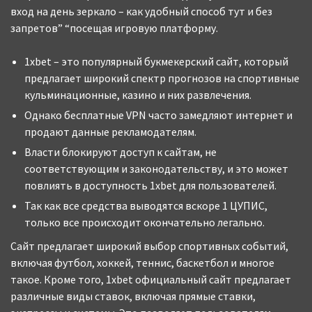
вход на день зеркало – как удобный способ тут и без
запретов” “посещая игровую платформу.
1xbet – это популярный букмекерский сайт, который
предлагает широкий спектр прогнозов на спортивные
кульминационные, казино и них развлечения.
Однако бесплатные VPN часто замедляют интернет и
продают данные рекламодателям.
Власти блокируют доступ к сайтам, не
соответствующим и законодательству, и это может
повлиять в доступность 1xbet для пользователей.
Так как все средства выводятся вскоре 1 ЦУПИС,
только все происходит окончательно легально.
Сайт предлагает широкий выбор спортивных событий,
включая футбол, хоккей, теннис, баскетбол и многое
такое. Кроме того, 1xbet официальный сайт предлагает
различные виды ставок, включая прямые ставки,