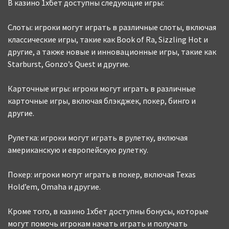
В казино 1хбет доступны следующие игры:
Слоты: игроки могут играть в различные слоты, включая
классические игры, такие как Book of Ra, Sizzling Hot и
другие, а также новые и инновационные игры, такие как
Starburst, Gonzo’s Quest и другие.
Карточные игры: игроки могут играть в различные
карточные игры, включая блэкджек, покер, бинго и
другие.
Рулетка: игроки могут играть в рулетку, включая
американскую и европейскую рулетку.
Покер: игроки могут играть в покер, включая Texas
Hold’em, Omaha и другие.
Кроме того, в казино 1хбет доступны бонусы, которые
могут помочь игрокам начать играть и получать