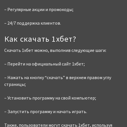
– Регулярные акции и промокоды;
– 24/7 поддержка клиентов.
Как скачать 1хбет?
Скачать 1хбет можно, выполнив следующие шаги:
– Перейти на официальный сайт 1хбет;
– Нажать на кнопку “скачать” в верхнем правом углу
страницы;
– Установить программу на свой компьютер;
– Запустить программу и начать играть.
Также, пользователи могут скачать 1хбет, используя