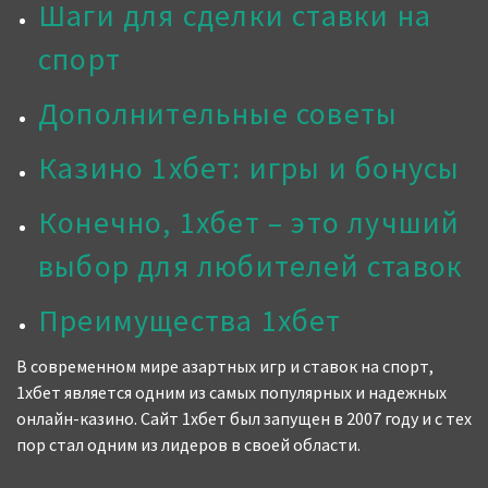
Шаги для сделки ставки на
спорт
Дополнительные советы
Казино 1хбет: игры и бонусы
Конечно, 1хбет – это лучший
выбор для любителей ставок
Преимущества 1хбет
В современном мире азартных игр и ставок на спорт,
1хбет является одним из самых популярных и надежных
онлайн-казино. Сайт 1хбет был запущен в 2007 году и с тех
пор стал одним из лидеров в своей области.