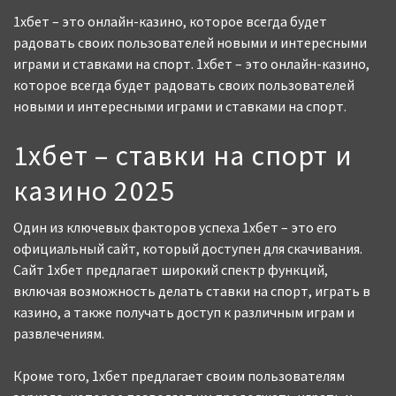
1хбет – это онлайн-казино, которое всегда будет
радовать своих пользователей новыми и интересными
играми и ставками на спорт. 1хбет – это онлайн-казино,
которое всегда будет радовать своих пользователей
новыми и интересными играми и ставками на спорт.
1хбет – ставки на спорт и
казино 2025
Один из ключевых факторов успеха 1хбет – это его
официальный сайт, который доступен для скачивания.
Сайт 1хбет предлагает широкий спектр функций,
включая возможность делать ставки на спорт, играть в
казино, а также получать доступ к различным играм и
развлечениям.
Кроме того, 1хбет предлагает своим пользователям