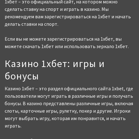
1хбет – это официальный сайт, на котором можно
сделать ставку на спорт и играть в казино. Мы
рекомендуем вам зарегистрироваться на 1хбет и начать
делать ставки на спорт.
Если вы не можете зарегистрироваться на 1хбет, вы
можете скачать 1хбет или использовать зеркало 1хбет.
Казино 1хбет: игры и
бонусы
Казино 1хбет – это раздел официального сайта 1xbet, где
пользователи могут играть в различные игры и получать
бонусы. В казино представлены различные игры, включая
слоты, карточные игры, рулетку, покер и другие. Игроки
могут выбрать игру, которая им понравится, и начать
играть.