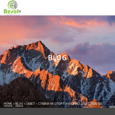
BLOG
HOME
»
BLOG
»
1XBET – СТАВКИ НА СПОРТ И КАЗИНО 1ХБЕТ 2025.780