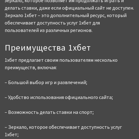
зеркало, которое позволяет им продолжать играть и
делать ставки, даже если официальный сайт не доступен.
Зеркало 1хбет – это дополнительный ресурс, который
обеспечивает доступность услуг 1хбет для
пользователей из различных регионов.
Преимущества 1хбет
1хбет предлагает своим пользователям несколько
преимуществ, включая:
– Большой выбор игр и развлечений;
– Удобство использования официального сайта;
– Возможность делать ставки на спорт;
– Зеркало, которое обеспечивает доступность услуг
1хбет;