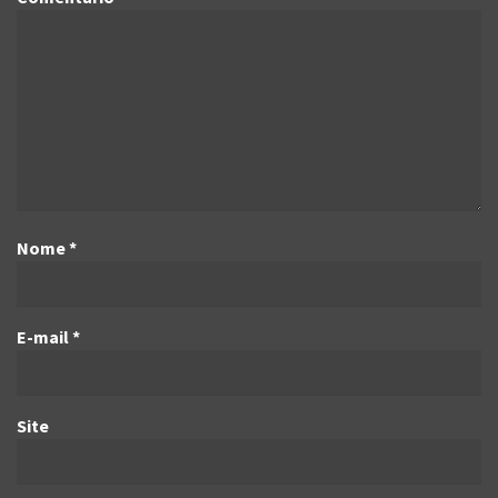
Nome
*
E-mail
*
Site