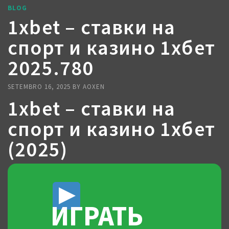
BLOG
1xbet – ставки на
спорт и казино 1хбет
2025.780
SETEMBRO 16, 2025
BY
AOXEN
1xbet – ставки на
спорт и казино 1хбет
(2025)
ИГРАТЬ