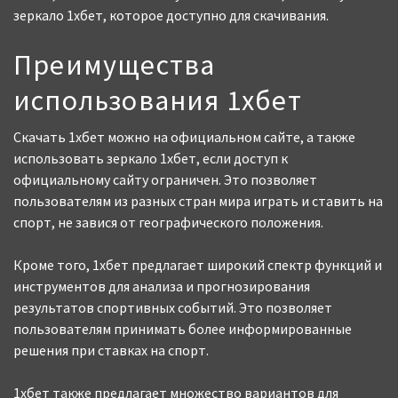
зеркало 1хбет, которое доступно для скачивания.
Преимущества
использования 1хбет
Скачать 1хбет можно на официальном сайте, а также
использовать зеркало 1хбет, если доступ к
официальному сайту ограничен. Это позволяет
пользователям из разных стран мира играть и ставить на
спорт, не завися от географического положения.
Кроме того, 1хбет предлагает широкий спектр функций и
инструментов для анализа и прогнозирования
результатов спортивных событий. Это позволяет
пользователям принимать более информированные
решения при ставках на спорт.
1хбет также предлагает множество вариантов для