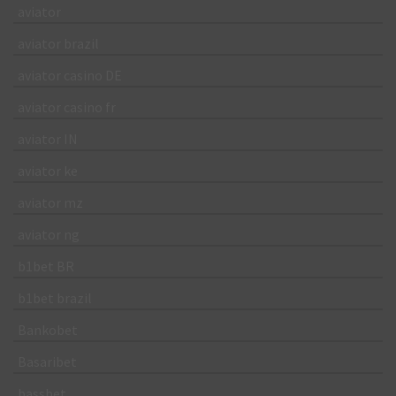
aviator
aviator brazil
aviator casino DE
aviator casino fr
aviator IN
aviator ke
aviator mz
aviator ng
b1bet BR
b1bet brazil
Bankobet
Basaribet
bassbet