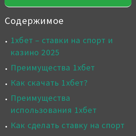
Содержимое
1хбет – ставки на спорт и
казино 2025
Преимущества 1хбет
Как скачать 1хбет?
Преимущества
использования 1хбет
Как сделать ставку на спорт