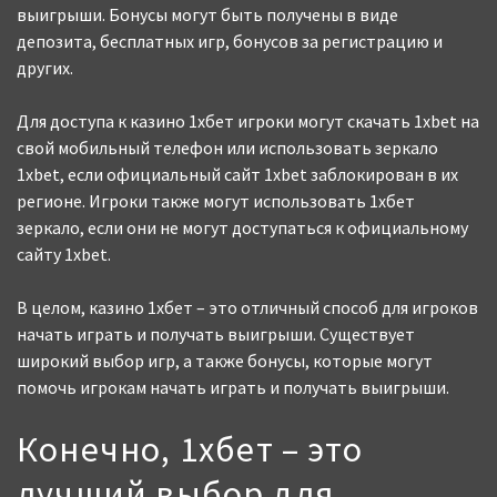
выигрыши. Бонусы могут быть получены в виде
депозита, бесплатных игр, бонусов за регистрацию и
других.
Для доступа к казино 1хбет игроки могут скачать 1xbet на
свой мобильный телефон или использовать зеркало
1xbet, если официальный сайт 1xbet заблокирован в их
регионе. Игроки также могут использовать 1хбет
зеркало, если они не могут доступаться к официальному
сайту 1xbet.
В целом, казино 1хбет – это отличный способ для игроков
начать играть и получать выигрыши. Существует
широкий выбор игр, а также бонусы, которые могут
помочь игрокам начать играть и получать выигрыши.
Конечно, 1хбет – это
лучший выбор для