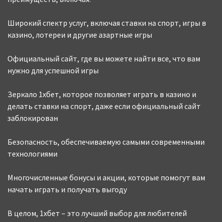
Широкий спектр услуг, включая ставки на спорт, игры в
казино, лотереи и другие азартные игры
Официальный сайт, где вы можете найти все, что вам
нужно для успешной игры
Зеркало 1хбет, которое позволяет играть в казино и
делать ставки на спорт, даже если официальный сайт
заблокирован
Безопасность, обеспечиваемую самыми современными
технологиями
Многочисленные бонусы и акции, которые помогут вам
начать играть и получать выгоду
В целом, 1хбет – это лучший выбор для любителей