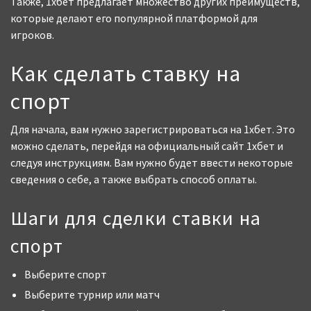
Также, 1хбет предлагает множество других преимуществ,
которые делают его популярной платформой для
игроков.
Как сделать ставку на
спорт
Для начала, вам нужно зарегистрироваться на 1хбет. Это
можно сделать, перейдя на официальный сайт 1хбет и
следуя инструкциям. Вам нужно будет ввести некоторые
сведения о себе, а также выбрать способ оплаты.
Шаги для сделки ставки на
спорт
Выберите спорт
Выберите турнир или матч