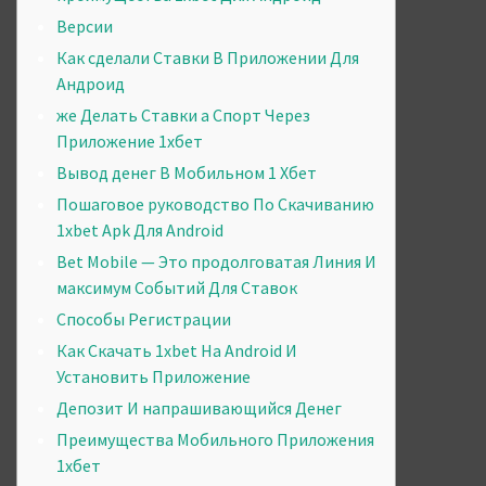
Версии
Как сделали Ставки В Приложении Для
Андроид
же Делать Ставки а Спорт Через
Приложение 1хбет
Вывод денег В Мобильном 1 Хбет
Пошаговое руководство По Скачиванию
1xbet Apk Для Android
Bet Mobile — Это продолговатая Линия И
максимум Событий Для Ставок
Способы Регистрации
Как Скачать 1xbet На Android И
Установить Приложение
Депозит И напрашивающийся Денег
Преимущества Мобильного Приложения
1хбет