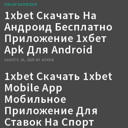
UNCATEGORIZED
1xbet Скачать На
Андроид Бесплатно
Приложение 1хбет
Apk Для Android
AGOSTO 26, 2025
BY
AOXEN
1xbet Скачать 1xbet
Mobile App
Мобильное
Приложение Для
Ставок На Спорт