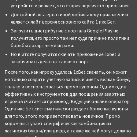
устройств и решает, что старая версия его привычнее.
Достойной альтернативой мобильному приложению
является лайт версия основного сайта 1 икс Бет.
Загрузить дистрибутив с портала Google Play не
получится, его просто там нет судя причине политики
борьбы с азартными играми.
Но в итоге получится скачать приложение 1xbet и
заканчивать делать ставки в спорт.
После того, как игроку удалось 1xBet скачать, он может
но только создать учетную запись и иметь велкам бонус,
только и воспользоваться промо купоном. Одним один
эффективных инструментов ддя поощрения азартных
игроков считается промокод. Ведущий онлайн оператор
Один икс Бет систематически раздаёт бонусные купоны
для того, этого поприветствовать новичков. Промо
кодом выступает специфическая комбинация из
латинских букв и/или цифр, а также же ней могут должно