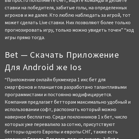
ставки на победителя, забитые голы, на определенных
игроков и же далее. Кто люблю наблюдать за игрой, тот
может сделать Live ставки. Них позволяют более только
прогнозировать игру, только можно увидеть точен” “ход
игры прямо тогда.
Bet — Скачать Приложение
Для Android же Іos
“Приложение онлайн букмекера 1 икс бет для
смартфонов и планшетов разработано талантливыми
программистами и постоянно модифицируется.
Компания предлагает бетторам максимально удобный и
использовании софт, распознать который можно
наверное бесплатно. Среди поклонников 1 х бет, число
которых уже перевалило за сотню, присутствуют
бетторы одного Европы и европы СНГ, также есть
игроки из Европе. Для того, только скачать 1xBet а