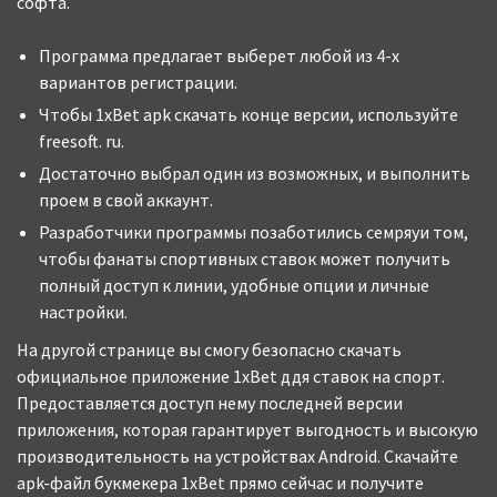
софта.
Программа предлагает выберет любой из 4-х
вариантов регистрации.
Чтобы 1xBet apk скачать конце версии, используйте
freesoft. ru.
Достаточно выбрал один из возможных, и выполнить
проем в свой аккаунт.
Разработчики программы позаботились семряуи том,
чтобы фанаты спортивных ставок может получить
полный доступ к линии, удобные опции и личные
настройки.
На другой странице вы смогу безопасно скачать
официальное приложение 1xBet ддя ставок на спорт.
Предоставляется доступ нему последней версии
приложения, которая гарантирует выгодность и высокую
производительность на устройствах Android. Скачайте
apk-файл букмекера 1xBet прямо сейчас и получите