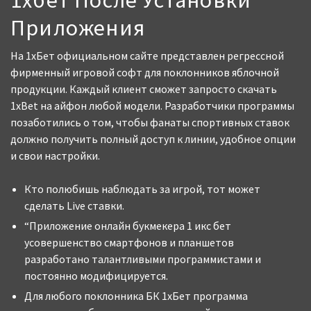
1хбет После Установки
Приложения
На 1хБет официальном сайте представлен регрессной
фирменный игровой софт для поклонников яблочной
продукции. Каждый клиент сможет запросто скачать
1xBet на айфон любой модели. Разработчики программы
позаботились о том, чтобы фанаты спортивных ставок
должно получить полный доступ к линии, удобное опции
и свои настройки.
Кто полюбишь наблюдать за игрой, тот может
сделать Live ставки.
“Приложение онлайн букмекера 1 икс бет
усовершенство смартфонов и планшетов
разработано талантливыми программистами и
постоянно модифицируется.
Для любого поклонника БК 1хБет программа