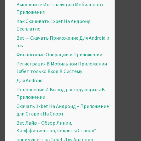
Выполните Инсталляцию Мобильного
Приложения
Как Скачивать 1xbet На Андроид
Бесплатно
Bet — Скачать Приложение Для Android и
Іos
Финансовые Операции и Приложении
Регистрация В Мобильном Приложении
1хбет только Вход В Систему
Для Android
Пополнение И Вывод расходующихся В
Приложении
Скачать 1xbet На Андроид – Приложение
дли Ставок На Спорт
Bet Лайв – Обзор Линии,
Коэффициентов, Секреты Ставок”
преимущества 1xbet Для Андроид