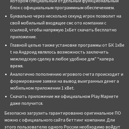
котором специальный отдельный функциональный
блок с официальным программным обеспечением.
Буквально через несколько секунд игрок позволит на
свой мобильный входящее смс ото компании с
ссылкой, чтобы напрямую 1хБет скачать бесплатно
приложение.
Главной целью также установке программы от БК 1xBe
t на Андроид являлось возможность заключить
межлюдскую сделку в любое удобное для” “капера
время.
Аналогично пополнению игрового счета происходит и
формирование заявки на вывод выигранных денег а
мобильном приложении 1 xBet.
Скачать приложение же официальном Play Маркете
даже получится.
Безопасно загрузить гарантированно оригинальное ПО
можно с официального сайта беттинг компании. Дли
этого пользователю одного России необходимо войдут