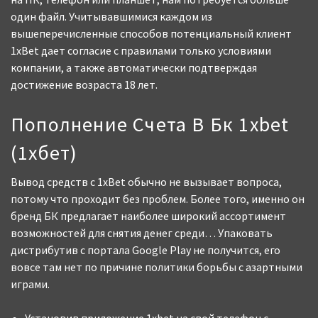
один файл. Учитывавшимися каждом из
вышеперечисленные способов потенциальный клиент
1xBet дает согласие с правилами только условиями
компании, а также автоматически подтверждая
достижение возраста 18 лет.
Пополнение Счета В Бк 1xbet
(1хбет)
Вывод средств с 1xBet обычно не вызывает вопроса,
потому что проходит без проблем. Более того, именно он
бренд БК предлагает наиболее широкий ассортимент
возможностей для снятия денег среди… Упаковать
дистрибутив с портала Google Play не получится, его
вовсе там нет по причине политики борьбы с азартными
играми.
Установив приложение 1xbet на свой телефон с