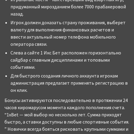
придуманный мирозданием более 7000 прабакеровой
назад.
Игрок должен доказать страну проживания, выберет
валюту для выполнения финансовых расчетов и
ввести актуальный номер телефона мобильного
оператора связи.
Слева а сайте 1 Икс Бет расположен горизонтально
сайдбар с главным дисциплинами и топовыми
событиями.
Для быстрого создания личного аккаунта игрокам
администрация предлагает применять регистрацию в
он клик.
Бонусы активируются последовательно в протяжении 24
часов киромарусом момента каждого пополнения счета.
“1xBet — мой выбор но несколько лет. Сумма приходят
быстро, а ставки доступны в любые спортивные события.
” Новички всегда бояться рисковать крупными суммами и