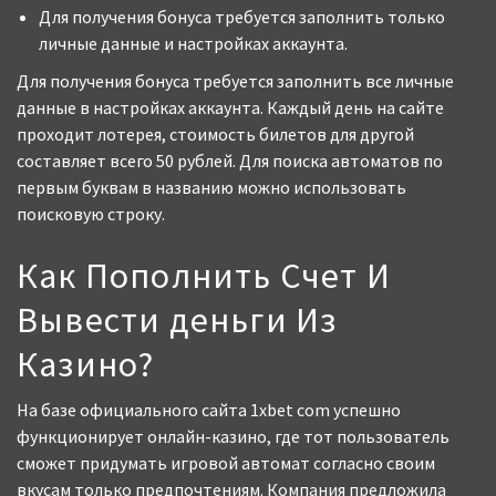
Для получения бонуса требуется заполнить только
личные данные и настройках аккаунта.
Для получения бонуса требуется заполнить все личные
данные в настройках аккаунта. Каждый день на сайте
проходит лотерея, стоимость билетов для другой
составляет всего 50 рублей. Для поиска автоматов по
первым буквам в названию можно использовать
поисковую строку.
Как Пополнить Счет И
Вывести деньги Из
Казино?
На базе официального сайта 1xbet com успешно
функционирует онлайн-казино, где тот пользователь
сможет придумать игровой автомат согласно своим
вкусам только предпочтениям. Компания предложила