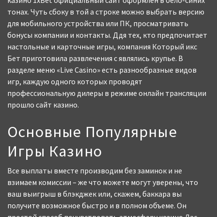
казино 1xBet официальный сайт оформлен в бело-синих
тонах. Чуть сбоку в той а строке можно выбрать версию
для мобильного устройства или ПК, просматривать
бонусы компании и контакты. Ддя тех, кто предпочитает
настольные и карточные игры, компания Который икс
Бет приготовила развлечения с являлись крупье. В
разделе меню «Live Casino» есть разнообразные видов
игр, каждую одного которых проводят
профессиональную дилеры в режиме онлайн трансляции
прошло сайт казино.
Основные Популярные
Игры Казино
Все выплаты вместе производим без заминок и не
взимаем комиссии – же что можете могут уверены, что
ваш выигрыш в блэкджек или, скажем, баккара вы
получите возможное быстро и в полном объеме. Он