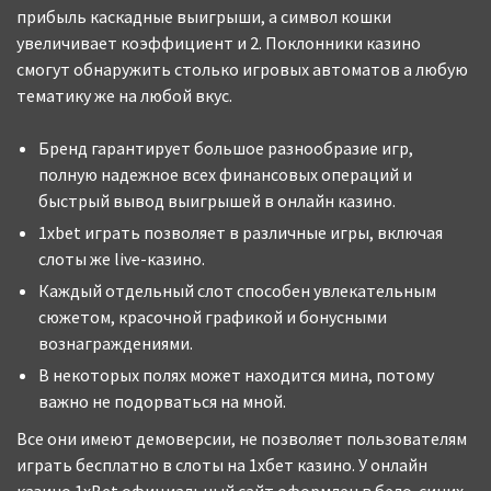
прибыль каскадные выигрыши, а символ кошки
увеличивает коэффициент и 2. Поклонники казино
смогут обнаружить столько игровых автоматов а любую
тематику же на любой вкус.
Бренд гарантирует большое разнообразие игр,
полную надежное всех финансовых операций и
быстрый вывод выигрышей в онлайн казино.
1xbet играть позволяет в различные игры, включая
слоты же live-казино.
Каждый отдельный слот способен увлекательным
сюжетом, красочной графикой и бонусными
вознаграждениями.
В некоторых полях может находится мина, потому
важно не подорваться на мной.
Все они имеют демоверсии, не позволяет пользователям
играть бесплатно в слоты на 1хбет казино. У онлайн