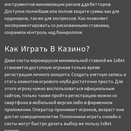
инструментов минимизации рисков ддя бетторов.
Доступна полнейшая или полная защите суммы как для
ординаров, так же для экспрессов. Как позволяет
экспериментировать со рискованными ставками,
сохраняли контроль над банкроллом.
Как Играть В Казино?
Даже слоты киромарусом минимальной ставкой же 1xBet
становятся доступную игрокам только время
регистрации личного аккаунта. Создать учетную запись и
стать клиентом игрового клуба достаточно просто. Для
этого игроку нужно воспользоваться официальным
сайтом, только также пройти регистрацию можно со
смартфона в мобильной версии либо в фирменном
приложении. Оператор принимает игроков, возраст они
достиг совершеннолетия. Поклонники играть онлайн а
слоты могут быстро делать выбор же пользу 1xBet
казино.