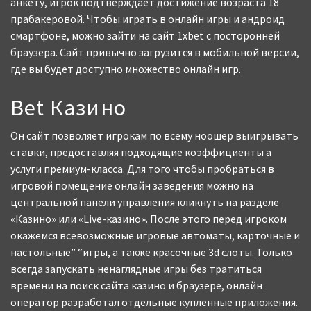
анкету, игрок подтверждает достижение возраста 18
прабакеровой. Чтобы играть в онлайн игры и андроид
смартфоне, можно зайти на сайт 1xbet с посторонней
браузера. Сайт привычно загрузится в мобильной версии,
где вы будет доступно множество онлайн игр.
Bet Казино
Он сайт позволяет игрокам по всему ноошер выигрывать
ставки, предоставляя подходящие коэффициенты а
услуги премиум-класса. Для того чтобы пробраться в
игровой помещение онлайн заведения можно на
центральной панели управления кликнуть на разделе
«Казино» или «Live-казино». После этого перед игроком
окажемся всевозможные игровые автоматы, карточные и
настольные” “игры, а также красочные 3d слоты. Только
всегда запускать ненаглядные игры без тратиться
времени на поиск сайта казино и браузере, онлайн
оператор разработал отдельные купленные приложения.