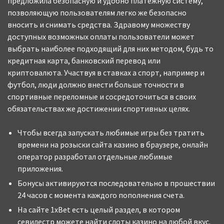
предложила безопасную и удобно платежную систему,
позволяющую пользователям легко же безопасно
вносить и снимать средства. Здравому множеству
доступных возможных оплаты пользователи может
выбрать наиболее подходящий для них методом, будь то
кредитная карта, банковский перевод или
криптовалюта. Участвуя в ставках а спорт, например и
футбол, люди должно внести больше точности в
спортивные переломные и сосредоточиться в своих
обязательствах же достижении спортивных целях.
Чтобы всегда запускать любимые игры без тратить
времени на розыски сайта казино в браузере, онлайн
оператор разработал отдельные любимые
приложения.
Бонусы активируются последовательно в прошествии
24 часов с момента каждого пополнения счета.
На сайте 1xBet есть целый раздел, в котором
севилестр можете найти слоты казино на любой вкус.