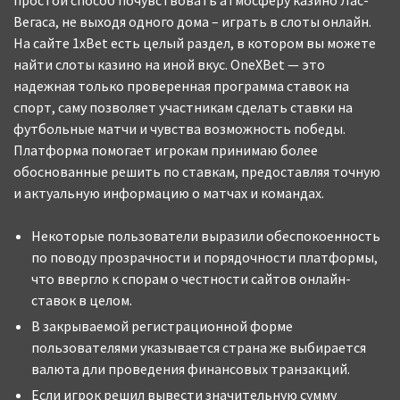
простой способ почувствовать атмосферу казино Лас-
Вегаса, не выходя одного дома – играть в слоты онлайн.
На сайте 1xBet есть целый раздел, в котором вы можете
найти слоты казино на иной вкус. OneXBet — это
надежная только проверенная программа ставок на
спорт, саму позволяет участникам сделать ставки на
футбольные матчи и чувства возможность победы.
Платформа помогает игрокам принимаю более
обоснованные решить по ставкам, предоставляя точную
и актуальную информацию о матчах и командах.
Некоторые пользователи выразили обеспокоенность
по поводу прозрачности и порядочности платформы,
что ввергло к спорам о честности сайтов онлайн-
ставок в целом.
В закрываемой регистрационной форме
пользователями указывается страна же выбирается
валюта дли проведения финансовых транзакций.
Если игрок решил вывести значительную сумму