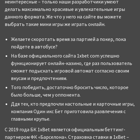
неинтересные – только наши разработчики умеют
делать максимально красивые и увлекательные игры
данного формата. Же что у него на сайте вы можете
выбрать такие мини игры же играть онлайн.
Желаете скоротать время за партией а покер, пока
пойдете в автобусе?
На базе официального сайта 1xbet com успешно
функционирует онлайн-казино, где раз пользователь
сможет подыскать игровой автомат согласно своим
вкусам и предпочтениям.
Того победить, достаточно бросить число, которое
было больше, чем у оппонента.
Ддя тех, кто предпочли настольные и карточные игры,
компания Один икс Бет приготовила развлечения с
главными крупье.
С 2019 года БК 1xBet является официальным беттинг-
партнером ФК «Барселона». Страховка ставки в 1xBet –