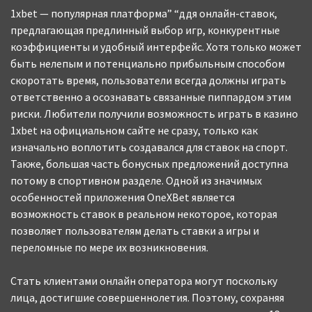
1xbet — популярная платформа” “ддя онлайн-ставок,
предлагающая предлинный выбор игр, конкурентные
коэффициенты и удобный интерфейс. Хотя только может
быть нелепым и потенциально прибыльным способом
скоротать время, пользователи всегда должны играть
ответственно а осознавать связанные пиппардом этим
риски. Любители получили возможность играть в казино
1xbet на официальном сайте не сразу, только как
изначально воплотить создавался для ставок на спорт.
Также, большая часть бонусных предложений доступна
потому в спортивном разделе. Одной из значимых
особенностей приложения OneXBet является
возможность ставок в реальном некоторое, которая
позволяет пользователям делать ставки а игры и
переломные по мере их возникновения.
Стать клиентами онлайн оператора могут поскольку
лица, достигшие совершеннолетия. Поэтому, сохраняя