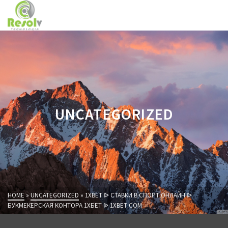
UNCATEGORIZED
HOME
»
UNCATEGORIZED
»
1XBET ᐉ СТАВКИ В СПОРТ ОНЛАЙН ᐉ
БУКМЕКЕРСКАЯ КОНТОРА 1ХБЕТ ᐉ 1XBET COM