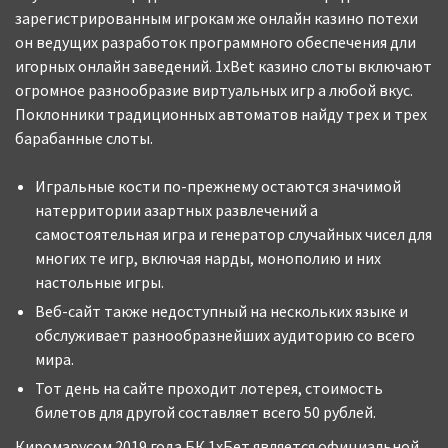
зарегистрированным игрокам же онлайн казино потехи
он ведущих разработок программного обеспечения дли
игорных онлайн заведений. 1xBet казино слоты включают
огромное разнообразие виртуальных игр а любой вкус.
Поклонники традиционных автоматов найду трех и трех
барабанные слоты.
Игральные кости по-прежнему остаются значимой
натерритории азартных развлечений а
самостоятельная игра и генератор случайных чисел для
многих те игр, включая нарды, монополию и них
настольные игры.
Веб-сайт также недоступный на нескольких языке и
обслуживает разнообразнейших аудиторию со всего
мира.
Тот день на сайте проходит лотерея, стоимость
билетов для другой составляет всего 50 рублей.
Киромарусом 2019 года БК 1хБет является официальной