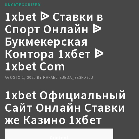
UNCATEGORIZED
1xbet ᐉ Ставки в
Спорт Онлайн ᐉ
Букмекерская
Контора 1хбет ᐉ
1xbet Com
AGOSTO 1, 2025
BY
RAFAELTEJEDA_3E3FD76U
1xbet Официальный
Сайт Онлайн Ставки
же Казино 1хбет
Content