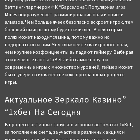
беттинг-партнером ФК “Барселона”. Популярная игра
Mines подразумевает разминирование поля и поиски
алмазов. Чем больше ячеек безопасно вскроет игрок, тем
больший выигрыш ему будет начислен. В некоторых
полях может находится мина, потому важно но
подорваться на ним. Чем сложнее сетка игрового поля,
чем крупнее коэффициенты выпадают геймеру. Выбирая
эти дешевые слоты 1xBet либо самые новую и
современные игры с множеством уровней, геймер может
быть уверен в их качестве и же прозрачном процессе
игры.
Актуальное Зеркало Казино”
“1хбет На Сегодня
В процессе активных запусков игровых автоматах 1xBet,
за пополнение счета, за участие в различных акциях и
конкурсах каждый клиент становится участником