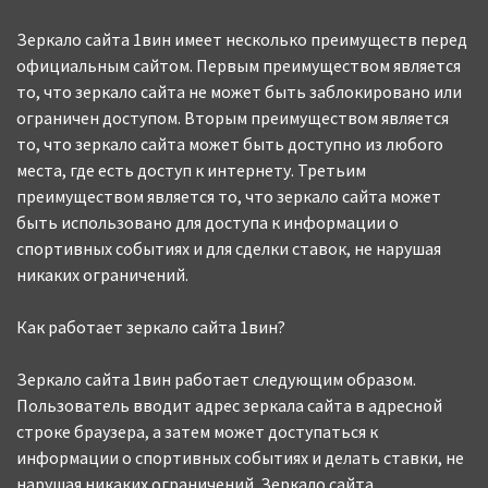
Зеркало сайта 1вин имеет несколько преимуществ перед
официальным сайтом. Первым преимуществом является
то, что зеркало сайта не может быть заблокировано или
ограничен доступом. Вторым преимуществом является
то, что зеркало сайта может быть доступно из любого
места, где есть доступ к интернету. Третьим
преимуществом является то, что зеркало сайта может
быть использовано для доступа к информации о
спортивных событиях и для сделки ставок, не нарушая
никаких ограничений.
Как работает зеркало сайта 1вин?
Зеркало сайта 1вин работает следующим образом.
Пользователь вводит адрес зеркала сайта в адресной
строке браузера, а затем может доступаться к
информации о спортивных событиях и делать ставки, не
нарушая никаких ограничений. Зеркало сайта