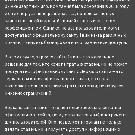
рынке азартных игр. Компания была основана в 2018 году
и с тех пор успешно развивается, привлекая новых
клиентов своей широкой линией ставок и высоким
коэффициентом. Однако, не все пользователи могут
доступаться официальному сайту 1вин из-за различных
причин, таких как блокировка или ограничение доступа.
В этом случае, зеркало сайта 1вин – это идеальное
решение для тех, кто хочет играть в ставки, но не может
доступаться официальному сайту. Зеркало сайта – это
зеркальная копия официального сайта, которая
позволяет пользователям играть в ставки, не нарушая
никаких ограничений.
Зеркало сайта 1вин – это не только зеркальная копия
официального сайта, но и дополнительный инструмент
для пользователей. Оно позволяет игрокам не только
делать ставки, но и получать доступ к информации о