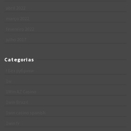
abril 2022
março 2022
fevereiro 2022
julho 2017
Categorias
! Без рубрики
1w
1Win AZ Casino
1win Brazil
1win casino spanish
1win fr