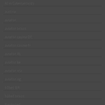
AI in Cybersecurity
austria
aviator
aviator brazil
aviator casino DE
aviator casino fr
aviator IN
aviator ke
aviator mz
aviator ng
b1bet BR
b1bet brazil
Bankobet