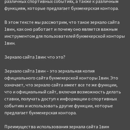
различных спортивных событиях, а также к различным
функциям, которые предлагает букмекерская контора.
В этом тексте мы рассмотрим, что такое зеркало сайта
1вин, как оно работает и почему оно является важным
инструментом для пользователей букмекерской конторы
1вин.
Зеркало сайта 1вин: что это?
Зеркало сайта 1вин – это зеркальная копия
официального сайта букмекерской конторы 1вин. Это
означает, что зеркало сайта имеет все те же функции,
что и официальный сайт, включая возможность делать
ставки, получать доступ к информации о спортивных
событиях и использовать другие функции, которые
предлагает букмекерская контора.
Преимущества использования зеркала сайта 1вин