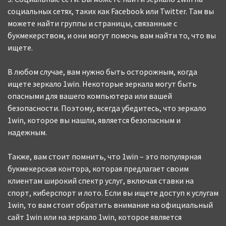
социальных сетях, таких как Facebook или Twitter. Там вы
можете найти группы и страницы, связанные с
букмекерством, и они могут помочь вам найти то, что вы
ищете.
В любом случае, вам нужно быть осторожным, когда
ищете зеркало 1win. Некоторые зеркала могут быть
опасными для вашего компьютера или вашей
безопасности. Поэтому, всегда убедитесь, что зеркало
1win, которое вы нашли, является безопасным и
надежным.
Также, вам стоит помнить, что 1win – это популярная
букмекерская контора, которая предлагает своим
клиентам широкий спектр услуг, включая ставки на
спорт, киберспорт и лото. Если вы ищете доступ к услугам
1win, то вам стоит обратить внимание на официальный
сайт 1win или на зеркало 1win, которое является