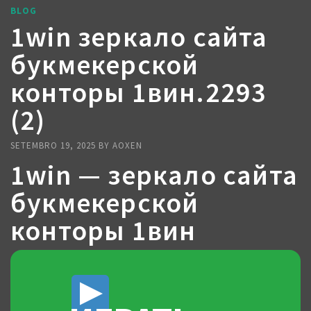
BLOG
1win зеркало сайта
букмекерской
конторы 1вин.2293
(2)
SETEMBRO 19, 2025
BY
AOXEN
1win — зеркало сайта
букмекерской
конторы 1вин