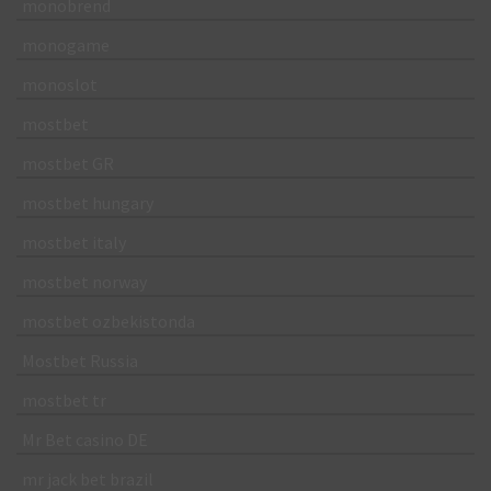
monobrend
monogame
monoslot
mostbet
mostbet GR
mostbet hungary
mostbet italy
mostbet norway
mostbet ozbekistonda
Mostbet Russia
mostbet tr
Mr Bet casino DE
mr jack bet brazil