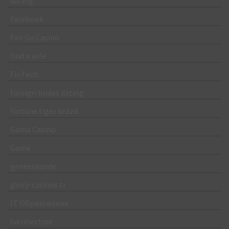
dating
Facebook
Fair Go Casino
find a wife
FinTech
foreign brides dating
fortune tiger brazil
Gama Casino
Game
geneeskunde
glory-casinos tr
IT Образование
Ivermectine